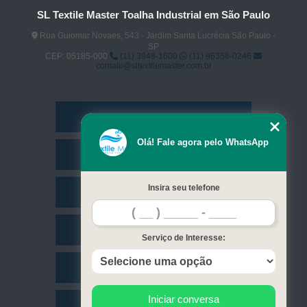
SL Textile Master Toalha Industrial em São Paulo
Rua Guiomar Novaes, 543 - Jardim Santa Lucrécia São Paulo -
SP
CEP: 05185-000
(11) 3948-1600
(11) 96358-0246
contato@sltextilemaster.com.br
Home
Olá! Fale agora pelo WhatsApp
Empresa
Insira seu telefone
Missão
Serviços
Serviço de Interesse:
Contato
Iniciar conversa
Mapa do site