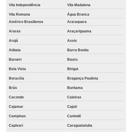
Vila Independência
Vila Madalena
Vila Romana
Água Branca
Américo Brasiliense
Araraquara
Araras
Araçariguama
Arujá
Assis
Atibaia
Barra Bonita
Barueri
Bauru
Bela Vista
Birigui
Boracéia
Bragança Paulista
Brás
Buritama
Caconde
Caieiras
Cajamar
Cajati
Campinas
Canindé
Capivari
Caraguatatuba