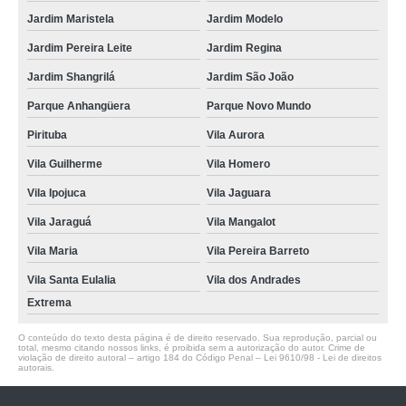
Jardim Maristela
Jardim Modelo
Jardim Pereira Leite
Jardim Regina
Jardim Shangrilá
Jardim São João
Parque Anhangüera
Parque Novo Mundo
Pirituba
Vila Aurora
Vila Guilherme
Vila Homero
Vila Ipojuca
Vila Jaguara
Vila Jaraguá
Vila Mangalot
Vila Maria
Vila Pereira Barreto
Vila Santa Eulalia
Vila dos Andrades
Extrema
O conteúdo do texto desta página é de direito reservado. Sua reprodução, parcial ou
total, mesmo citando nossos links, é proibida sem a autorização do autor. Crime de
violação de direito autoral – artigo 184 do Código Penal –
Lei 9610/98 - Lei de direitos
autorais
.