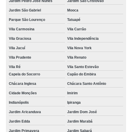
Jardim Pedro José Nunes
Jardim São Cristóvão
Jardim São Gabriel
Mooca
Parque São Lourenço
Tatuapé
Vila Carmosina
Vila Carrão
Vila Graciosa
Vila Independência
Vila Jacuí
Vila Nova York
Vila Prudente
Vila Renato
Vila Ré
Vila Santo Estevão
Capela do Socorro
Capão do Embira
Chácara Inglesa
Chácara Santo Antônio
Cidade Monções
Imirim
Indianópolis
Ipiranga
Jardim Aricanduva
Jardim Dom José
Jardim Edda
Jardim Marabá
Jardim Primavera
Jardim Sabará