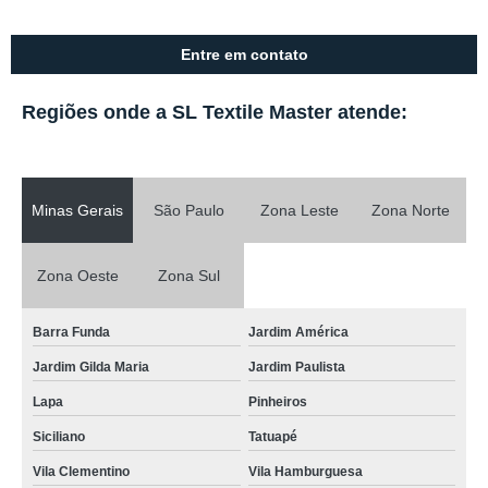
Entre em contato
Regiões onde a SL Textile Master atende:
Minas Gerais
São Paulo
Zona Leste
Zona Norte
Zona Oeste
Zona Sul
Barra Funda
Jardim América
Jardim Gilda Maria
Jardim Paulista
Lapa
Pinheiros
Siciliano
Tatuapé
Vila Clementino
Vila Hamburguesa