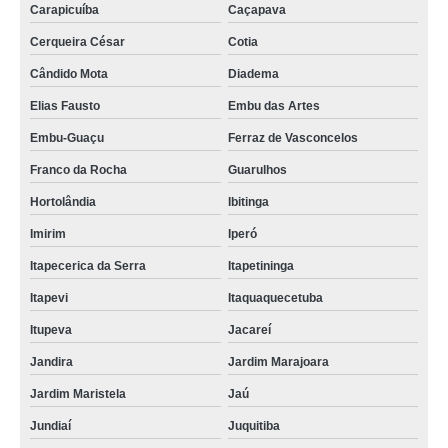
Carapicuíba
Caçapava
Cerqueira César
Cotia
Cândido Mota
Diadema
Elias Fausto
Embu das Artes
Embu-Guaçu
Ferraz de Vasconcelos
Franco da Rocha
Guarulhos
Hortolândia
Ibitinga
Imirim
Iperó
Itapecerica da Serra
Itapetininga
Itapevi
Itaquaquecetuba
Itupeva
Jacareí
Jandira
Jardim Marajoara
Jardim Maristela
Jaú
Jundiaí
Juquitiba