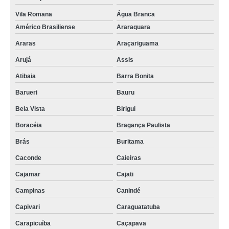
Vila Romana
Água Branca
Américo Brasiliense
Araraquara
Araras
Araçariguama
Arujá
Assis
Atibaia
Barra Bonita
Barueri
Bauru
Bela Vista
Birigui
Boracéia
Bragança Paulista
Brás
Buritama
Caconde
Caieiras
Cajamar
Cajati
Campinas
Canindé
Capivari
Caraguatatuba
Carapicuíba
Caçapava