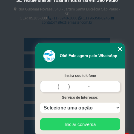
SL Textile Master Toalha Industrial em São Paulo
Rua Guiomar Novaes, 543 - Jardim Santa Lucrécia São Paulo -
SP
CEP: 05185-000
(11) 3948-1600
(11) 96358-0246
contato@sltextilemaster.com.br
Home
Olá! Fale agora pelo WhatsApp
Empresa
Insira seu telefone
Missão
Serviços
Serviço de Interesse:
Contato
Iniciar conversa
Mapa do site