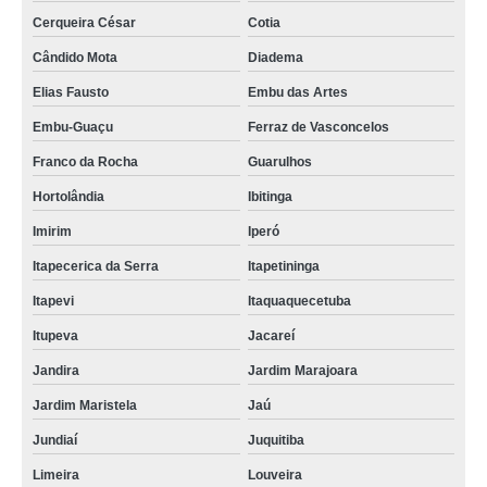
Cerqueira César
Cotia
Cândido Mota
Diadema
Elias Fausto
Embu das Artes
Embu-Guaçu
Ferraz de Vasconcelos
Franco da Rocha
Guarulhos
Hortolândia
Ibitinga
Imirim
Iperó
Itapecerica da Serra
Itapetininga
Itapevi
Itaquaquecetuba
Itupeva
Jacareí
Jandira
Jardim Marajoara
Jardim Maristela
Jaú
Jundiaí
Juquitiba
Limeira
Louveira