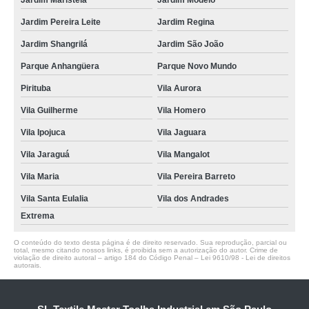
Jardim Maristela
Jardim Modelo
Jardim Pereira Leite
Jardim Regina
Jardim Shangrilá
Jardim São João
Parque Anhangüera
Parque Novo Mundo
Pirituba
Vila Aurora
Vila Guilherme
Vila Homero
Vila Ipojuca
Vila Jaguara
Vila Jaraguá
Vila Mangalot
Vila Maria
Vila Pereira Barreto
Vila Santa Eulalia
Vila dos Andrades
Extrema
O conteúdo do texto desta página é de direito reservado. Sua reprodução, parcial ou
total, mesmo citando nossos links, é proibida sem a autorização do autor. Crime de
violação de direito autoral – artigo 184 do Código Penal –
Lei 9610/98 - Lei de direitos
autorais
.