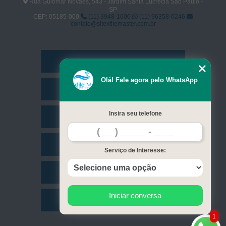
Rua Guiomar Novaes, 543 - Jardim Santa Lucrécia São Paulo -
SP
CEP: 05185-000
(11) 3948-1600
(11) 96358-0246
contato@sltextilemaster.com.br
Home
Olá! Fale agora pelo WhatsApp
Empresa
Insira seu telefone
Missão
Serviços
Serviço de Interesse:
Contato
Iniciar conversa
Mapa do site
1