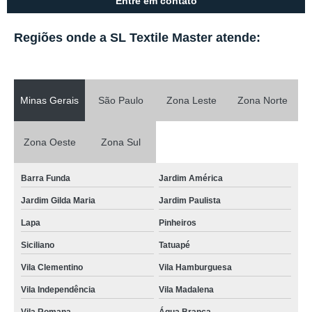
Entre em contato
Regiões onde a SL Textile Master atende:
Minas Gerais
São Paulo
Zona Leste
Zona Norte
Zona Oeste
Zona Sul
Barra Funda
Jardim América
Jardim Gilda Maria
Jardim Paulista
Lapa
Pinheiros
Siciliano
Tatuapé
Vila Clementino
Vila Hamburguesa
Vila Independência
Vila Madalena