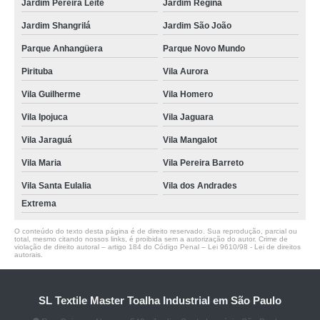
Jardim Pereira Leite
Jardim Regina
Jardim Shangrilá
Jardim São João
Parque Anhangüera
Parque Novo Mundo
Pirituba
Vila Aurora
Vila Guilherme
Vila Homero
Vila Ipojuca
Vila Jaguara
Vila Jaraguá
Vila Mangalot
Vila Maria
Vila Pereira Barreto
Vila Santa Eulalia
Vila dos Andrades
Extrema
O conteúdo do texto desta página é de direito reservado. Sua reprodução, parcial ou
total, mesmo citando nossos links, é proibida sem a autorização do autor. Crime de
violação de direito autoral – artigo 184 do Código Penal –
Lei 9610/98 - Lei de direitos
autorais
.
SL Textile Master Toalha Industrial em São Paulo