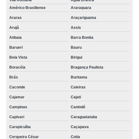
Vila Romana
Água Branca
Américo Brasiliense
Araraquara
Araras
Araçariguama
Arujá
Assis
Atibaia
Barra Bonita
Barueri
Bauru
Bela Vista
Birigui
Boracéia
Bragança Paulista
Brás
Buritama
Caconde
Caieiras
Cajamar
Cajati
Campinas
Canindé
Capivari
Caraguatatuba
Carapicuíba
Caçapava
Cerqueira César
Cotia