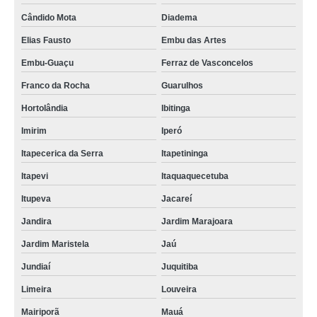
Cândido Mota
Diadema
Elias Fausto
Embu das Artes
Embu-Guaçu
Ferraz de Vasconcelos
Franco da Rocha
Guarulhos
Hortolândia
Ibitinga
Imirim
Iperó
Itapecerica da Serra
Itapetininga
Itapevi
Itaquaquecetuba
Itupeva
Jacareí
Jandira
Jardim Marajoara
Jardim Maristela
Jaú
Jundiaí
Juquitiba
Limeira
Louveira
Mairiporã
Mauá