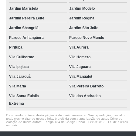
Jardim Maristela
Jardim Modelo
Jardim Pereira Leite
Jardim Regina
Jardim Shangrilá
Jardim São João
Parque Anhangüera
Parque Novo Mundo
Pirituba
Vila Aurora
Vila Guilherme
Vila Homero
Vila Ipojuca
Vila Jaguara
Vila Jaraguá
Vila Mangalot
Vila Maria
Vila Pereira Barreto
Vila Santa Eulalia
Vila dos Andrades
Extrema
O conteúdo do texto desta página é de direito reservado. Sua reprodução, parcial ou
total, mesmo citando nossos links, é proibida sem a autorização do autor. Crime de
violação de direito autoral – artigo 184 do Código Penal –
Lei 9610/98 - Lei de direitos
autorais
.