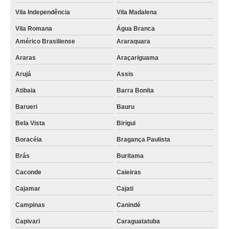
Vila Independência
Vila Madalena
Vila Romana
Água Branca
Américo Brasiliense
Araraquara
Araras
Araçariguama
Arujá
Assis
Atibaia
Barra Bonita
Barueri
Bauru
Bela Vista
Birigui
Boracéia
Bragança Paulista
Brás
Buritama
Caconde
Caieiras
Cajamar
Cajati
Campinas
Canindé
Capivari
Caraguatatuba