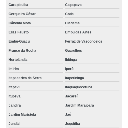
Carapicuíba
Caçapava
Cerqueira César
Cotia
Cândido Mota
Diadema
Elias Fausto
Embu das Artes
Embu-Guaçu
Ferraz de Vasconcelos
Franco da Rocha
Guarulhos
Hortolândia
Ibitinga
Imirim
Iperó
Itapecerica da Serra
Itapetininga
Itapevi
Itaquaquecetuba
Itupeva
Jacareí
Jandira
Jardim Marajoara
Jardim Maristela
Jaú
Jundiaí
Juquitiba