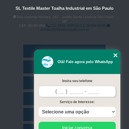
SL Textile Master Toalha Industrial em São Paulo
Rua Guiomar Novaes, 543 - Jardim Santa Lucrécia São Paulo -
SP
CEP: 05185-000
(11) 3948-1600
(11) 96358-0246
contato@sltextilemaster.com.br
Home
Olá! Fale agora pelo WhatsApp
Empresa
Insira seu telefone
Missão
Serviços
Serviço de Interesse:
Contato
Iniciar conversa