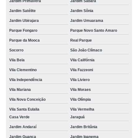
Jardim Primavera
Jardim Sabará
Jardim Satélite
Jardim Sônia
Jardim Ubirajara
Jardim Umuarama
Parque Fongaro
Parque Novo Santo Amaro
Parque da Mooca
Real Parque
Socorro
São João Clímaco
Vila Bela
Vila Califórnia
Vila Clementino
Vila Fazzeoni
Vila Independência
Vila Liviero
Vila Mariana
Vila Moraes
Vila Nova Conceição
Vila Olímpia
Vila Santa Eulalia
Vila Vermelha
Casa Verde
Jaraguá
Jardim Andaraí
Jardim Britânia
Jardim Guanca
Jardim Ipanema