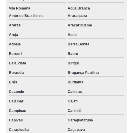
Vila Romana
Água Branca
Américo Brasiliense
Araraquara
Araras
Araçariguama
Arujá
Assis
Atibaia
Barra Bonita
Barueri
Bauru
Bela Vista
Birigui
Boracéia
Bragança Paulista
Brás
Buritama
Caconde
Caieiras
Cajamar
Cajati
Campinas
Canindé
Capivari
Caraguatatuba
Carapicuíba
Caçapava