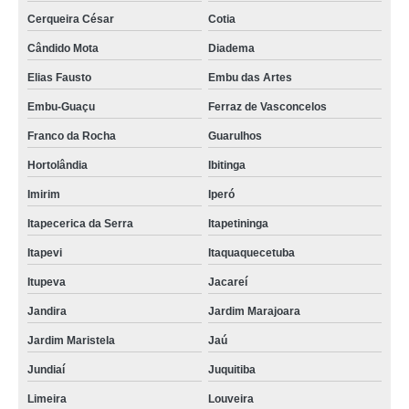
Cerqueira César
Cotia
Cândido Mota
Diadema
Elias Fausto
Embu das Artes
Embu-Guaçu
Ferraz de Vasconcelos
Franco da Rocha
Guarulhos
Hortolândia
Ibitinga
Imirim
Iperó
Itapecerica da Serra
Itapetininga
Itapevi
Itaquaquecetuba
Itupeva
Jacareí
Jandira
Jardim Marajoara
Jardim Maristela
Jaú
Jundiaí
Juquitiba
Limeira
Louveira