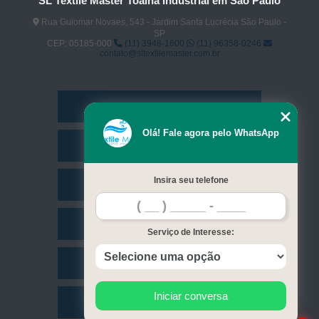
SL Textile Master Toalha Industrial em São Paulo
Rua Guiomar Novaes, 543 - Jardim Santa Lucrécia São Paulo -
SP
CEP: 05185-000
(11) 3948-1600
(11) 96358-0246
contato@sltextilemaster.com.br
Home
Olá! Fale agora pelo WhatsApp
Empresa
Insira seu telefone
Missão
Serviços
Serviço de Interesse:
Contato
Iniciar conversa
Mapa do site