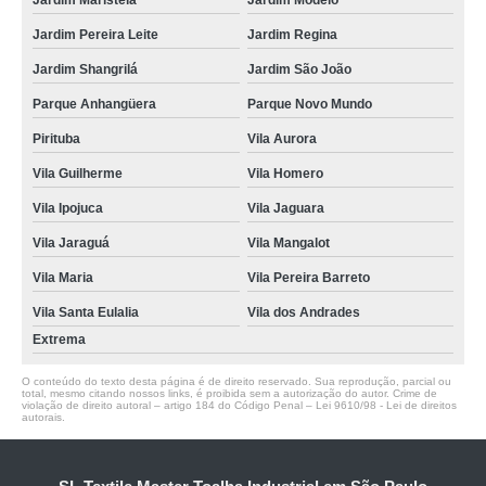
Jardim Maristela
Jardim Modelo
Jardim Pereira Leite
Jardim Regina
Jardim Shangrilá
Jardim São João
Parque Anhangüera
Parque Novo Mundo
Pirituba
Vila Aurora
Vila Guilherme
Vila Homero
Vila Ipojuca
Vila Jaguara
Vila Jaraguá
Vila Mangalot
Vila Maria
Vila Pereira Barreto
Vila Santa Eulalia
Vila dos Andrades
Extrema
O conteúdo do texto desta página é de direito reservado. Sua reprodução, parcial ou
total, mesmo citando nossos links, é proibida sem a autorização do autor. Crime de
violação de direito autoral – artigo 184 do Código Penal –
Lei 9610/98 - Lei de direitos
autorais
.