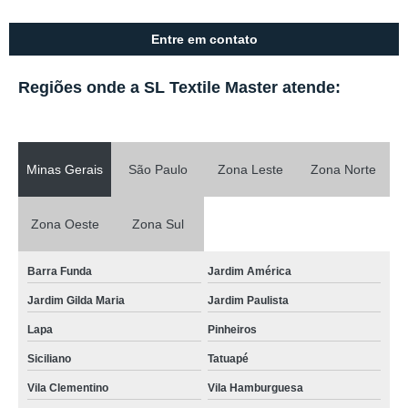
Entre em contato
Regiões onde a SL Textile Master atende:
Minas Gerais
São Paulo
Zona Leste
Zona Norte
Zona Oeste
Zona Sul
Barra Funda
Jardim América
Jardim Gilda Maria
Jardim Paulista
Lapa
Pinheiros
Siciliano
Tatuapé
Vila Clementino
Vila Hamburguesa