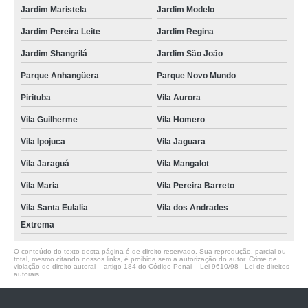
Jardim Maristela
Jardim Modelo
Jardim Pereira Leite
Jardim Regina
Jardim Shangrilá
Jardim São João
Parque Anhangüera
Parque Novo Mundo
Pirituba
Vila Aurora
Vila Guilherme
Vila Homero
Vila Ipojuca
Vila Jaguara
Vila Jaraguá
Vila Mangalot
Vila Maria
Vila Pereira Barreto
Vila Santa Eulalia
Vila dos Andrades
Extrema
O conteúdo do texto desta página é de direito reservado. Sua reprodução, parcial ou
total, mesmo citando nossos links, é proibida sem a autorização do autor. Crime de
violação de direito autoral – artigo 184 do Código Penal –
Lei 9610/98 - Lei de direitos
autorais
.