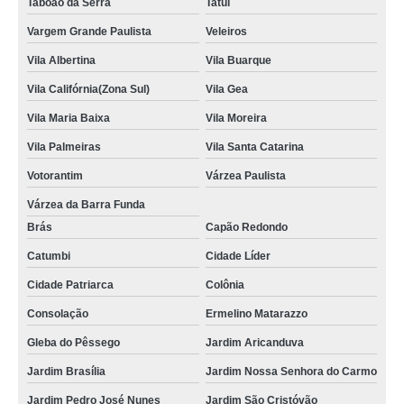
Taboão da Serra
Tatuí
Vargem Grande Paulista
Veleiros
Vila Albertina
Vila Buarque
Vila Califórnia(Zona Sul)
Vila Gea
Vila Maria Baixa
Vila Moreira
Vila Palmeiras
Vila Santa Catarina
Votorantim
Várzea Paulista
Várzea da Barra Funda
Brás
Capão Redondo
Catumbi
Cidade Líder
Cidade Patriarca
Colônia
Consolação
Ermelino Matarazzo
Gleba do Pêssego
Jardim Aricanduva
Jardim Brasília
Jardim Nossa Senhora do Carmo
Jardim Pedro José Nunes
Jardim São Cristóvão