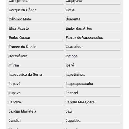
Carapicuíba
Caçapava
Cerqueira César
Cotia
Cândido Mota
Diadema
Elias Fausto
Embu das Artes
Embu-Guaçu
Ferraz de Vasconcelos
Franco da Rocha
Guarulhos
Hortolândia
Ibitinga
Imirim
Iperó
Itapecerica da Serra
Itapetininga
Itapevi
Itaquaquecetuba
Itupeva
Jacareí
Jandira
Jardim Marajoara
Jardim Maristela
Jaú
Jundiaí
Juquitiba