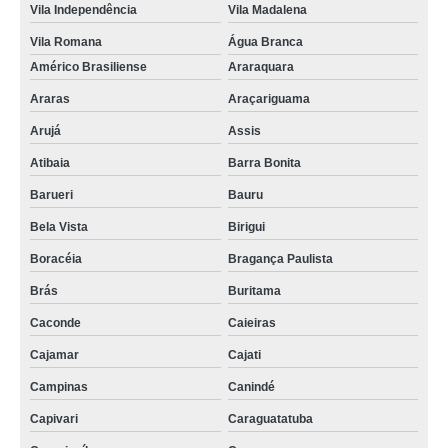
Vila Independência
Vila Madalena
Vila Romana
Água Branca
Américo Brasiliense
Araraquara
Araras
Araçariguama
Arujá
Assis
Atibaia
Barra Bonita
Barueri
Bauru
Bela Vista
Birigui
Boracéia
Bragança Paulista
Brás
Buritama
Caconde
Caieiras
Cajamar
Cajati
Campinas
Canindé
Capivari
Caraguatatuba