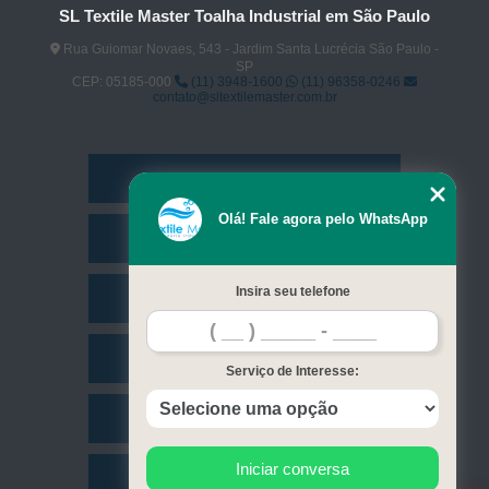
SL Textile Master Toalha Industrial em São Paulo
Rua Guiomar Novaes, 543 - Jardim Santa Lucrécia São Paulo -
SP
CEP: 05185-000
(11) 3948-1600
(11) 96358-0246
contato@sltextilemaster.com.br
Home
Olá! Fale agora pelo WhatsApp
Empresa
Insira seu telefone
Missão
Serviços
Serviço de Interesse:
Contato
Iniciar conversa
Mapa do site