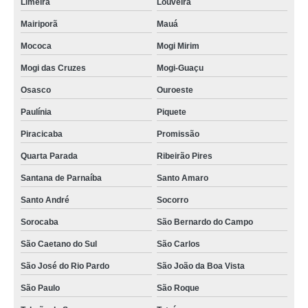
Limeira
Louveira
Mairiporã
Mauá
Mococa
Mogi Mirim
Mogi das Cruzes
Mogi-Guaçu
Osasco
Ouroeste
Paulínia
Piquete
Piracicaba
Promissão
Quarta Parada
Ribeirão Pires
Santana de Parnaíba
Santo Amaro
Santo André
Socorro
Sorocaba
São Bernardo do Campo
São Caetano do Sul
São Carlos
São José do Rio Pardo
São João da Boa Vista
São Paulo
São Roque