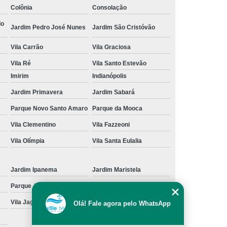
Colônia
Consolação
cação de Toalha de Rosto Branca
do
Jardim Pedro José Nunes
Jardim São Cristóvão
ação de Toalha de Rosto Grande São Paulo
Vila Carrão
Vila Graciosa
Locação de Toalha de Rosto Pequena
Vila Ré
Vila Santo Estevão
ulo
Locação de Toalha para Rosto
Imirim
Indianópolis
Aluguel de Toalha Industrial Nova
Jardim Primavera
Jardim Sabará
Aluguel de Toalha para Banheiro
Parque Novo Santo Amaro
Parque da Mooca
Empresa de Locação de Toalha Industrial
Vila Clementino
Vila Fazzeoni
 de Toalha Industrial Grande São Paulo
Vila Olímpia
Vila Santa Eulalia
Locação de Toalha Industrial Reciclada
Locação de Toalha Industrial São Paulo
Jardim Ipanema
Jardim Maristela
Parque Anhangüera
Parque Novo Mundo
Manta Absorção de óleo
Manta Absorvente
Vila Jaguara
Vila Jaraguá
Olá! Fale agora pelo WhatsApp
e óleo
Manta Absorvente Grande São Paulo
Manta Absorvente para óleo