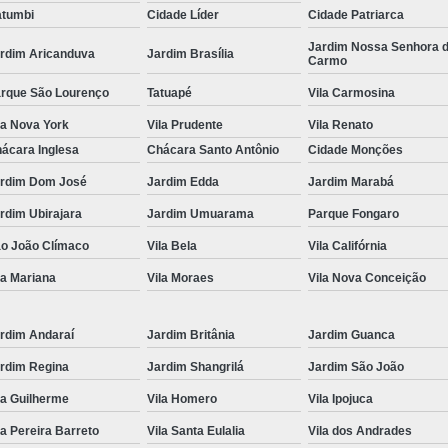
tumbi
Cidade Líder
Cidade Patriarca
Locação de Toalha de Rosto
Lo
Jardim Nossa Senhora 
rdim Aricanduva
Jardim Brasília
Carmo
Locação de Toalha de Rosto e Banho
Loc
rque São Lourenço
Tatuapé
Vila Carmosina
Locação de Toalha de Rosto para Salão
la Nova York
Vila Prudente
Vila Renato
Locação de Toalha de Rosto São Pa
ácara Inglesa
Chácara Santo Antônio
Cidade Monções
Locação de Toalha Rosto Branca
rdim Dom José
Jardim Edda
Jardim Marabá
Aluguel de Toalha Industrial Virgem
rdim Ubirajara
Jardim Umuarama
Parque Fongaro
Aluguel de Toalha para Salão de Beleza
o João Clímaco
Vila Bela
Vila Califórnia
Locação de Toalha Industrial
Locação
la Mariana
Vila Moraes
Vila Nova Conceição
Locação de Toalha Industrial Nova
Locação de Toalha Industrial Relavada
rdim Andaraí
Jardim Britânia
Jardim Guanca
rdim Regina
Jardim Shangrilá
Jardim São João
Locação de Toalha para Salão de Beleza
la Guilherme
Vila Homero
Vila Ipojuca
Manta Absorvente Azul
Manta Absorvente d
la Pereira Barreto
Vila Santa Eulalia
Vila dos Andrades
Manta Absorvente Industrial