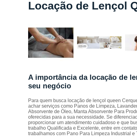
Locação
Locação de Lençol 
de lençóis
Locação
de toalhas
de banho
Locação
de toalhas
de
manicure
Locação
de toalhas
A importância da locação de l
de rosto
seu negócio
Locação
de toalhas
industriais
Para quem busca locação de lençol queen Cerquei
achar serviços como Panos de Limpeza, Lavander
Mantas
Absorvente de Óleo, Manta Absorvente Para Produ
absorvente
oferecidas para a sua necessidade. Se diferenc
proporcionar um atendimento cuidadoso e que bus
Panos de
trabalho Qualificada e Excelente, entre em contat
limpeza
trabalhamos com Pano Para Limpeza Industrial e To