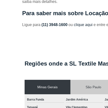
saiba mais detalhes.
Toalhas
industriais
Para saber mais sobre Locaçã
Venda de
toalhas
Ligue para
(11) 3948-1600
ou
clique aqui
e entre 
Regiões onde a SL Textile Mas
Minas Gerais
São Paulo
Barra Funda
Jardim América
Ja
Tatuapé
Vila Clementino
Vi