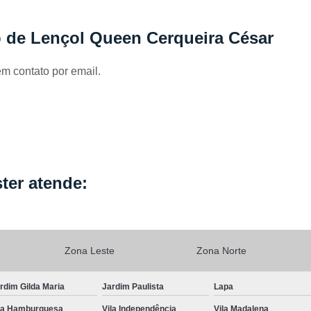
Locação de Capa de Cabeleirei
Locação de Capa de Corte Industria
o de Lençol Queen Cerqueira César
Locação de Capa para Cabeleireiro
em contato por email.
Locação de Kimono
Locação de Kimono B
Locação de Kimono Cetim
Locação de Ki
Locação de Kimono Grande São P
Locação de Kimono Masculino
L
Locação de Kimono Preto Feminin
ter atende:
Locação de Jogo Lençol Casal
Locaçã
Locação de Lençol Casal Algodã
Locação de Lençol de Casal
Lo
Zona Leste
Zona Norte
Locação de Lençol King Size
Lo
rdim Gilda Maria
Jardim Paulista
Lapa
Locação de Lençol Queen
Locação de Len
la Hamburguesa
Vila Independência
Vila Madalena