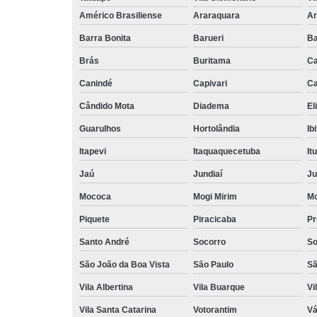
Américo Brasiliense
Araraquara
Ar
Barra Bonita
Barueri
Ba
Brás
Buritama
C
Canindé
Capivari
Ca
Cândido Mota
Diadema
El
Guarulhos
Hortolândia
Ib
Itapevi
Itaquaquecetuba
It
Jaú
Jundiaí
Ju
Mococa
Mogi Mirim
Mo
Piquete
Piracicaba
Pr
Santo André
Socorro
So
São João da Boa Vista
São Paulo
Sã
Vila Albertina
Vila Buarque
Vi
Vila Santa Catarina
Votorantim
Vá