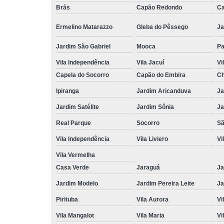
Brás
Capão Redondo
Ca
Ermelino Matarazzo
Gleba do Pêssego
Ja
Jardim São Gabriel
Mooca
Pa
Vila Independência
Vila Jacuí
Vi
Capela do Socorro
Capão do Embira
Ch
Ipiranga
Jardim Aricanduva
Ja
Jardim Satélite
Jardim Sônia
Ja
Real Parque
Socorro
Sã
Vila Independência
Vila Liviero
Vi
Vila Vermelha
Casa Verde
Jaraguá
Ja
Jardim Modelo
Jardim Pereira Leite
Ja
Pirituba
Vila Aurora
Vi
Vila Mangalot
Vila Maria
Vi