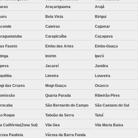
Aluguel de Toalha de Banho Adulto
aras
Araçariguama
Arujá
Aluguel de Toalha de Banho Casal
uru
Bela Vista
Birigui
Locação de Toalha de Banho
Lo
aconde
Caieiras
Cajamar
Locação de Toalha de Banho e Rosto
raguatatuba
Carapicuíba
Caçapava
Locação de Toalha de Banho Grande São P
ias Fausto
Embu das Artes
Embu-Guaçu
Locação de Toalha de Banho Industrial
itinga
Imirim
Iperó
Aluguel de Toalha Branca Manicur
upeva
Jacareí
Jandira
Aluguel de Toalha para Manicure Bra
quitiba
Limeira
Louveira
Locação de Toalha de Manicure Branca
gi das Cruzes
Mogi-Guaçu
Osasco
Locação de Toalha para Manicure
Loc
omissão
Quarta Parada
Ribeirão Pires
Locação de Toalha para Pedicure
Loc
rocaba
São Bernardo do Campo
São Caetano do Sul
o Roque
Taboão da Serra
Locação de Toalhas de M
Tatuí
la Califórnia(Zona Sul)
Vila Gea
Vila Maria Baixa
Locação de Toalhas de Manicure São Pa
rzea Paulista
Várzea da Barra Funda
Locação de Toalha Branca de Rosto