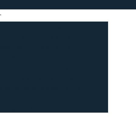
sa Especializada em Lavagem de Epis
ienização de Epis
Lavagem de Epis
avagem de Epis Grande São Paulo
pis São Paulo
Lavagem Epis e Uniforme
Aluguel de Roupão
Lavagem de Roupão
nino
Lavagem de Roupão Branco
vagem de Roupão de Banho Feminino
ino
Lavagem de Roupão Feminino
Lavagem de Roupão Masculino Atoalhado
ação de Roupão
Lavagem de Toalha
agem de Toalha Branca Industrial