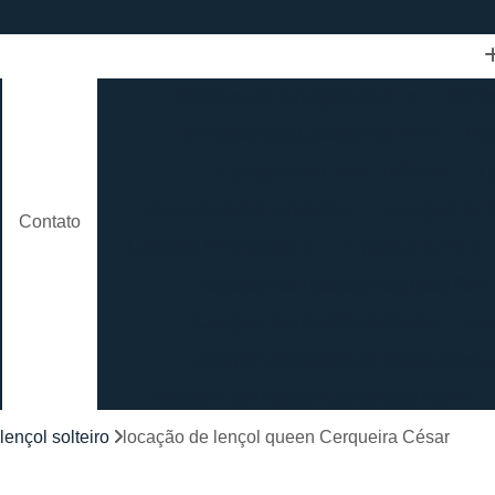
Empresa de Lavagem de Epis
Empre
Empresa para Lavagem de Epis
Hig
Lavagem de Epis e Uniforme
L
Lavagem de Epis Industrial
Lavagem de E
Contato
Lavagem Epis Industrial
Limpeza de Epis
Lavagem de Roupão Atoalhado Femi
Lavagem de Roupão de Banho
La
Lavagem de Roupão de Banho Mascul
Lavagem de Roupão Grande São Paulo
Lavagem de Roupão São Paulo
Loc
lençol solteiro
locação de lençol queen Cerqueira César
Lavagem de Toalha Branca
Lav