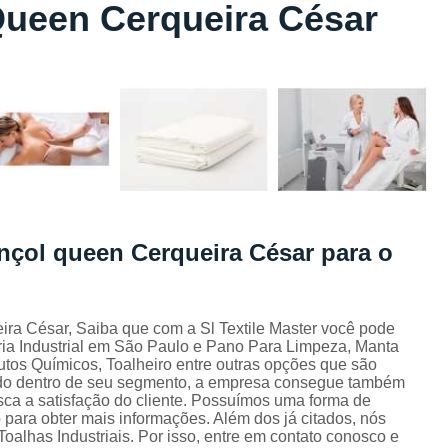
Queen Cerqueira César
Lavagem de Toalha de Banho
Lavagem de Toalha Grande São Pau
Lavagem de Toalha para Salão de Beleza
Lavagem de Toalha São Paulo
Lavagem Toalha de Banho
Empresa de La
Lavagem de Uniforme da Empresa
Lavagem de Uniforme de Salão de Bele
ençol queen Cerqueira César para o
Lavagem de Uniforme e Epi
Lava
Lavagem de Uniforme Industrial
Lavagem Especializada de Uniforme Indus
ra César, Saiba que com a Sl Textile Master você pode
ia Industrial em São Paulo e Pano Para Limpeza, Manta
Aluguel de Capa de Cortar Cabelo
tos Químicos, Toalheiro entre outras opções que são
iado dentro de seu segmento, a empresa consegue também
Aluguel de Capa para Cortar Cabel
ca a satisfação do cliente. Possuímos uma forma de
o para obter mais informações. Além dos já citados, nós
Locação de Capa de Barbeiro Grande São Pau
alhas Industriais. Por isso, entre em contato conosco e