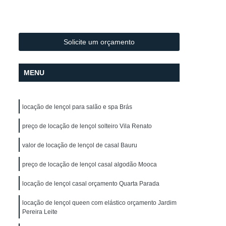
Lavagem de Toalha de Mesa
lo
Lavagem de Toalha para Salão
Lavagem de Toalha para Salão de Cabeleireiro
Solicite um orçamento
Lavagem Profissional de Toalha
MENU
vagem de Uniforme
Lavagem de Uniforme
Lavagem de Uniforme de Frentista
locação de lençol para salão e spa Brás
za
Lavagem de Uniforme de Trabalho
gem de Uniforme Grande São Paulo
preço de locação de lençol solteiro Vila Renato
Lavagem de Uniforme São Paulo
valor de locação de lençol de casal Bauru
trial
Lavagem Industrial de Uniforme
preço de locação de lençol casal algodão Mooca
Aluguel de Capa de Corte de Cabelo
locação de lençol casal orçamento Quarta Parada
o
Locação de Capa de Barbeiro
locação de lençol queen com elástico orçamento Jardim
lo
Locação de Capa de Barbeiro São Paulo
Pereira Leite