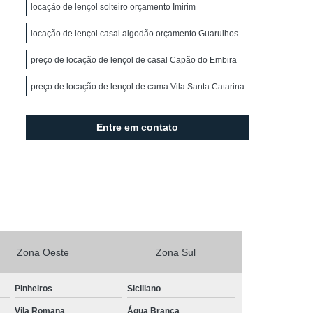
ro
Locação de Capa de Corte
locação de lençol solteiro orçamento Imirim
l
Locação de Capa para Barbeiro
locação de lençol casal algodão orçamento Guarulhos
Locação de Capa para Corte de Cabelo
preço de locação de lençol de casal Capão do Embira
ranco
Locação de Kimono Branco Feminino
preço de locação de lençol de cama Vila Santa Catarina
mono Curto
Locação de Kimono Feminino
aulo
Locação de Kimono Infantil
Entre em contato
ocação de Kimono Masculino Casual
o
Locação de Kimono São Paulo
o de Lençol
Locação de Lençol Casal
o
Locação de Lençol de Cama
cação de Lençol Grande São Paulo
Zona Oeste
Zona Sul
cação de Lençol para Salão e Spa
Pinheiros
Siciliano
çol São Paulo
Locação de Lençol Solteiro
Vila Romana
Água Branca