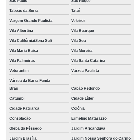
São Paulo
São Roque
Taboão da Serra
Tatuí
Vargem Grande Paulista
Veleiros
Vila Albertina
Vila Buarque
Vila Califórnia(Zona Sul)
Vila Gea
Vila Maria Baixa
Vila Moreira
Vila Palmeiras
Vila Santa Catarina
Votorantim
Várzea Paulista
Várzea da Barra Funda
Brás
Capão Redondo
Catumbi
Cidade Líder
Cidade Patriarca
Colônia
Consolação
Ermelino Matarazzo
Gleba do Pêssego
Jardim Aricanduva
Jardim Brasília
Jardim Nossa Senhora do Carmo