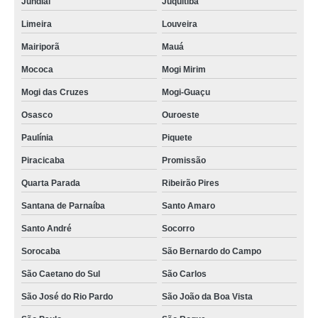
Jundiaí
Juquitiba
Limeira
Louveira
Mairiporã
Mauá
Mococa
Mogi Mirim
Mogi das Cruzes
Mogi-Guaçu
Osasco
Ouroeste
Paulínia
Piquete
Piracicaba
Promissão
Quarta Parada
Ribeirão Pires
Santana de Parnaíba
Santo Amaro
Santo André
Socorro
Sorocaba
São Bernardo do Campo
São Caetano do Sul
São Carlos
São José do Rio Pardo
São João da Boa Vista