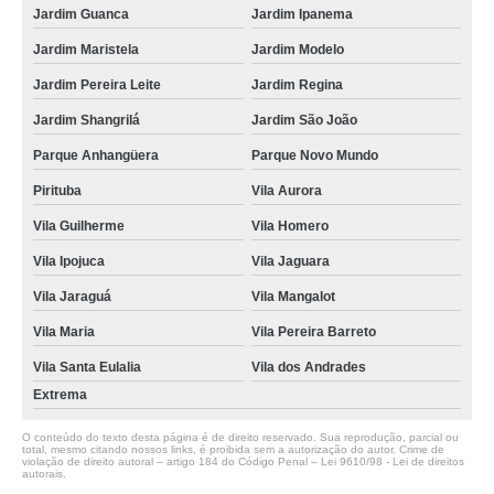
Jardim Guanca
Jardim Ipanema
Jardim Maristela
Jardim Modelo
Jardim Pereira Leite
Jardim Regina
Jardim Shangrilá
Jardim São João
Parque Anhangüera
Parque Novo Mundo
Pirituba
Vila Aurora
Vila Guilherme
Vila Homero
Vila Ipojuca
Vila Jaguara
Vila Jaraguá
Vila Mangalot
Vila Maria
Vila Pereira Barreto
Vila Santa Eulalia
Vila dos Andrades
Extrema
O conteúdo do texto desta página é de direito reservado. Sua reprodução, parcial ou
total, mesmo citando nossos links, é proibida sem a autorização do autor. Crime de
violação de direito autoral – artigo 184 do Código Penal –
Lei 9610/98 - Lei de direitos
autorais
.