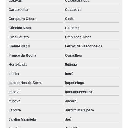
Capivari
Caraguatatuba
Carapicuíba
Caçapava
Cerqueira César
Cotia
Cândido Mota
Diadema
Elias Fausto
Embu das Artes
Embu-Guaçu
Ferraz de Vasconcelos
Franco da Rocha
Guarulhos
Hortolândia
Ibitinga
Imirim
Iperó
Itapecerica da Serra
Itapetininga
Itapevi
Itaquaquecetuba
Itupeva
Jacareí
Jandira
Jardim Marajoara
Jardim Maristela
Jaú