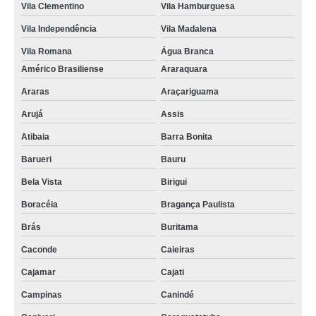
Vila Clementino
Vila Hamburguesa
Vila Independência
Vila Madalena
Vila Romana
Água Branca
Américo Brasiliense
Araraquara
Araras
Araçariguama
Arujá
Assis
Atibaia
Barra Bonita
Barueri
Bauru
Bela Vista
Birigui
Boracéia
Bragança Paulista
Brás
Buritama
Caconde
Caieiras
Cajamar
Cajati
Campinas
Canindé