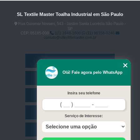
SL Textile Master Toalha Industrial em São Paulo
Rua Guiomar Novaes, 543 - Jardim Santa Lucrécia São Paulo -
SP
CEP: 05185-000
(11) 3948-1600
(11) 96358-0246
contato@sltextilemaster.com.br
Home
Olá! Fale agora pelo WhatsApp
Empresa
Insira seu telefone
Missão
Serviços
Serviço de Interesse:
Contato