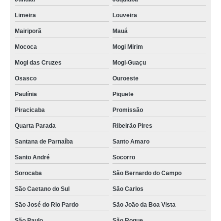
Limeira
Louveira
Mairiporã
Mauá
Mococa
Mogi Mirim
Mogi das Cruzes
Mogi-Guaçu
Osasco
Ouroeste
Paulínia
Piquete
Piracicaba
Promissão
Quarta Parada
Ribeirão Pires
Santana de Parnaíba
Santo Amaro
Santo André
Socorro
Sorocaba
São Bernardo do Campo
São Caetano do Sul
São Carlos
São José do Rio Pardo
São João da Boa Vista
São Paulo
São Roque