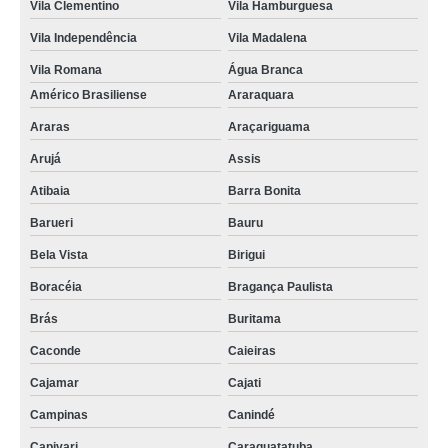
Vila Clementino
Vila Hamburguesa
Vila Independência
Vila Madalena
Vila Romana
Água Branca
Américo Brasiliense
Araraquara
Araras
Araçariguama
Arujá
Assis
Atibaia
Barra Bonita
Barueri
Bauru
Bela Vista
Birigui
Boracéia
Bragança Paulista
Brás
Buritama
Caconde
Caieiras
Cajamar
Cajati
Campinas
Canindé
Capivari
Caraguatatuba