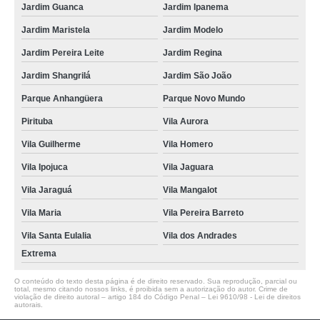
Jardim Guanca
Jardim Ipanema
Jardim Maristela
Jardim Modelo
Jardim Pereira Leite
Jardim Regina
Jardim Shangrilá
Jardim São João
Parque Anhangüera
Parque Novo Mundo
Pirituba
Vila Aurora
Vila Guilherme
Vila Homero
Vila Ipojuca
Vila Jaguara
Vila Jaraguá
Vila Mangalot
Vila Maria
Vila Pereira Barreto
Vila Santa Eulalia
Vila dos Andrades
Extrema
O conteúdo do texto desta página é de direito reservado. Sua reprodução, parcial ou
total, mesmo citando nossos links, é proibida sem a autorização do autor. Crime de
violação de direito autoral – artigo 184 do Código Penal –
Lei 9610/98 - Lei de direitos
autorais
.