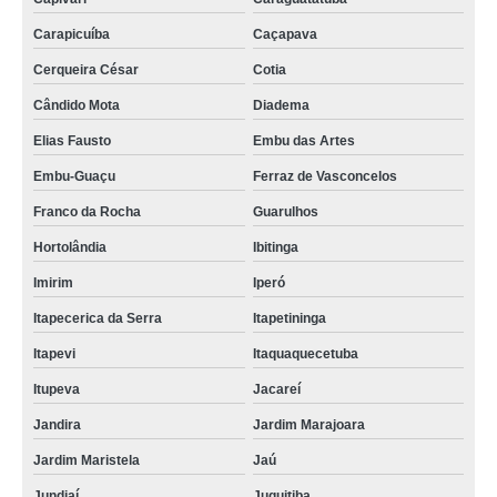
Carapicuíba
Caçapava
Cerqueira César
Cotia
Cândido Mota
Diadema
Elias Fausto
Embu das Artes
Embu-Guaçu
Ferraz de Vasconcelos
Franco da Rocha
Guarulhos
Hortolândia
Ibitinga
Imirim
Iperó
Itapecerica da Serra
Itapetininga
Itapevi
Itaquaquecetuba
Itupeva
Jacareí
Jandira
Jardim Marajoara
Jardim Maristela
Jaú
Jundiaí
Juquitiba