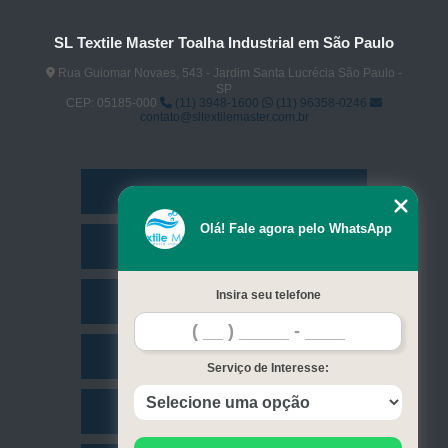
SL Textile Master Toalha Industrial em São Paulo
Rua Guiomar Novaes, 543 - Jardim Santa Lucrécia São Paulo -
SP
CEP: 05185-000
(11) 3948-1600
(11) 96358-0246
contato@sltextilemaster.com.br
Home
Olá! Fale agora pelo WhatsApp
Empresa
Insira seu telefone
Missão
Serviços
Serviço de Interesse:
Contato