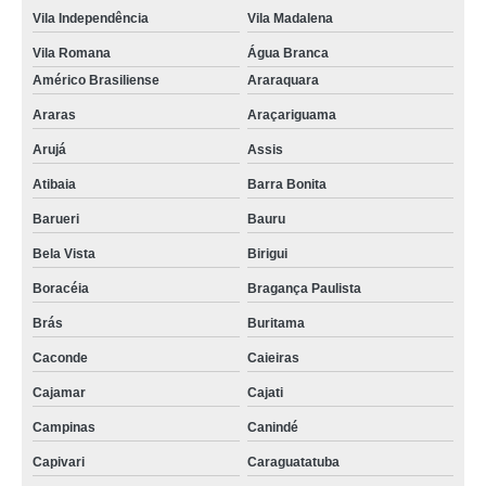
Vila Independência
Vila Madalena
Vila Romana
Água Branca
Américo Brasiliense
Araraquara
Araras
Araçariguama
Arujá
Assis
Atibaia
Barra Bonita
Barueri
Bauru
Bela Vista
Birigui
Boracéia
Bragança Paulista
Brás
Buritama
Caconde
Caieiras
Cajamar
Cajati
Campinas
Canindé
Capivari
Caraguatatuba