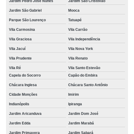
Jardim Pedro José Nunes
Jardim São Cristóvão
Jardim São Gabriel
Mooca
Parque São Lourenço
Tatuapé
Vila Carmosina
Vila Carrão
Vila Graciosa
Vila Independência
Vila Jacuí
Vila Nova York
Vila Prudente
Vila Renato
Vila Ré
Vila Santo Estevão
Capela do Socorro
Capão do Embira
Chácara Inglesa
Chácara Santo Antônio
Cidade Monções
Imirim
Indianópolis
Ipiranga
Jardim Aricanduva
Jardim Dom José
Jardim Edda
Jardim Marabá
Jardim Primavera
Jardim Sabará