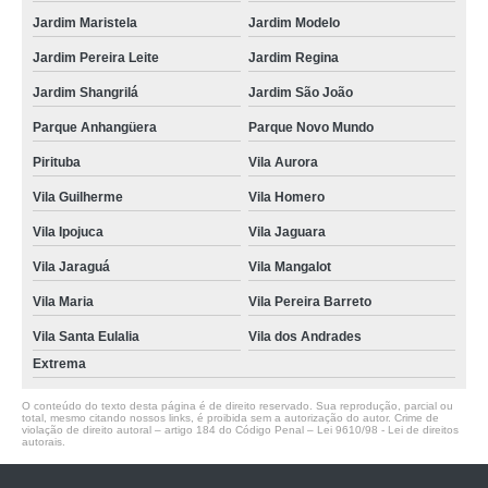
Jardim Maristela
Jardim Modelo
Jardim Pereira Leite
Jardim Regina
Jardim Shangrilá
Jardim São João
Parque Anhangüera
Parque Novo Mundo
Pirituba
Vila Aurora
Vila Guilherme
Vila Homero
Vila Ipojuca
Vila Jaguara
Vila Jaraguá
Vila Mangalot
Vila Maria
Vila Pereira Barreto
Vila Santa Eulalia
Vila dos Andrades
Extrema
O conteúdo do texto desta página é de direito reservado. Sua reprodução, parcial ou
total, mesmo citando nossos links, é proibida sem a autorização do autor. Crime de
violação de direito autoral – artigo 184 do Código Penal –
Lei 9610/98 - Lei de direitos
autorais
.