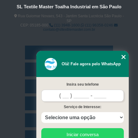
SL Textile Master Toalha Industrial em São Paulo
Rua Guiomar Novaes, 543 - Jardim Santa Lucrécia São Paulo -
SP
CEP: 05185-000
(11) 3948-1600
(11) 96358-0246
contato@sltextilemaster.com.br
Home
Olá! Fale agora pelo WhatsApp
Empresa
Insira seu telefone
Missão
Serviços
Serviço de Interesse:
Contato
Iniciar conversa
Mapa do site