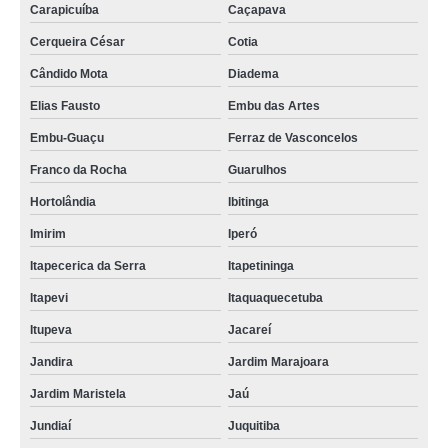
Carapicuíba
Caçapava
Cerqueira César
Cotia
Cândido Mota
Diadema
Elias Fausto
Embu das Artes
Embu-Guaçu
Ferraz de Vasconcelos
Franco da Rocha
Guarulhos
Hortolândia
Ibitinga
Imirim
Iperó
Itapecerica da Serra
Itapetininga
Itapevi
Itaquaquecetuba
Itupeva
Jacareí
Jandira
Jardim Marajoara
Jardim Maristela
Jaú
Jundiaí
Juquitiba