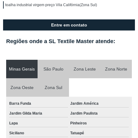
toalha industrial virgem preço Vila Califórnia(Zona Sul)
Entre em contato
Regiões onde a SL Textile Master atende:
Minas Gerais
São Paulo
Zona Leste
Zona Norte
Zona Oeste
Zona Sul
Barra Funda
Jardim América
Jardim Gilda Maria
Jardim Paulista
Lapa
Pinheiros
Siciliano
Tatuapé