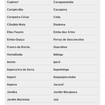
Capivari
Caraguatatuba
Carapicuíba
Caçapava
Cerqueira César
Cotia
Cândido Mota
Diadema
Elias Fausto
Embu das Artes
Embu-Guaçu
Ferraz de Vasconcelos
Franco da Rocha
Guarulhos
Hortolândia
Ibitinga
Imirim
Iperó
Itapecerica da Serra
Itapetininga
Itapevi
Itaquaquecetuba
Itupeva
Jacareí
Jandira
Jardim Marajoara
Jardim Maristela
Jaú