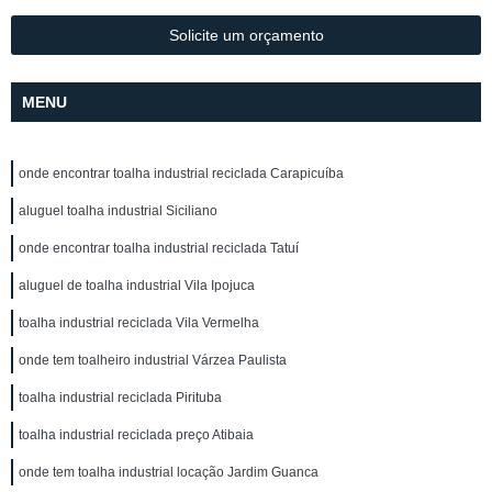
Solicite um orçamento
MENU
onde encontrar toalha industrial reciclada Carapicuíba
aluguel toalha industrial Siciliano
onde encontrar toalha industrial reciclada Tatuí
aluguel de toalha industrial Vila Ipojuca
toalha industrial reciclada Vila Vermelha
onde tem toalheiro industrial Várzea Paulista
toalha industrial reciclada Pirituba
toalha industrial reciclada preço Atibaia
onde tem toalha industrial locação Jardim Guanca