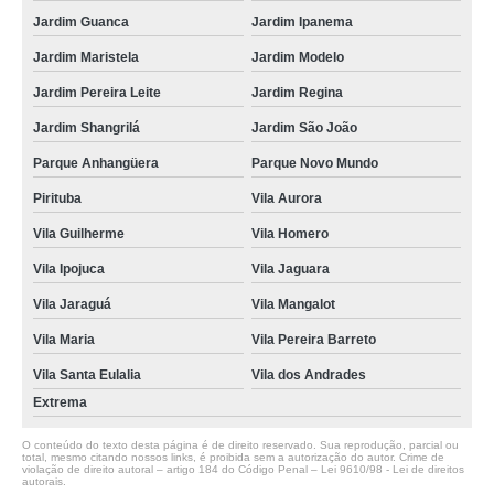
Jardim Guanca
Jardim Ipanema
Jardim Maristela
Jardim Modelo
Jardim Pereira Leite
Jardim Regina
Jardim Shangrilá
Jardim São João
Parque Anhangüera
Parque Novo Mundo
Pirituba
Vila Aurora
Vila Guilherme
Vila Homero
Vila Ipojuca
Vila Jaguara
Vila Jaraguá
Vila Mangalot
Vila Maria
Vila Pereira Barreto
Vila Santa Eulalia
Vila dos Andrades
Extrema
O conteúdo do texto desta página é de direito reservado. Sua reprodução, parcial ou
total, mesmo citando nossos links, é proibida sem a autorização do autor. Crime de
violação de direito autoral – artigo 184 do Código Penal –
Lei 9610/98 - Lei de direitos
autorais
.