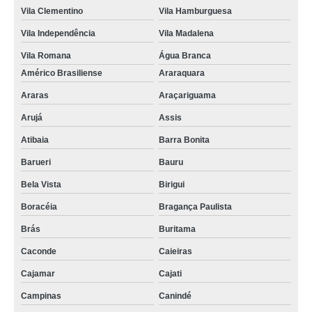
Vila Clementino
Vila Hamburguesa
Vila Independência
Vila Madalena
Vila Romana
Água Branca
Américo Brasiliense
Araraquara
Araras
Araçariguama
Arujá
Assis
Atibaia
Barra Bonita
Barueri
Bauru
Bela Vista
Birigui
Boracéia
Bragança Paulista
Brás
Buritama
Caconde
Caieiras
Cajamar
Cajati
Campinas
Canindé