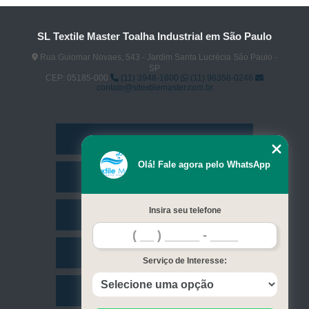
SL Textile Master Toalha Industrial em São Paulo
Rua Guiomar Novaes, 543 - Jardim Santa Lucrécia São Paulo -
SP
CEP: 05185-000
(11) 3948-1600
(11) 96358-0246
contato@sltextilemaster.com.br
Home
Olá! Fale agora pelo WhatsApp
Empresa
Insira seu telefone
Missão
Serviços
Serviço de Interesse:
Contato