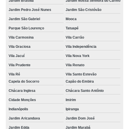
Jardim Brasília
Jardim Nossa Senhora do Carmo
Jardim Pedro José Nunes
Jardim São Cristóvão
Jardim São Gabriel
Mooca
Parque São Lourenço
Tatuapé
Vila Carmosina
Vila Carrão
Vila Graciosa
Vila Independência
Vila Jacuí
Vila Nova York
Vila Prudente
Vila Renato
Vila Ré
Vila Santo Estevão
Capela do Socorro
Capão do Embira
Chácara Inglesa
Chácara Santo Antônio
Cidade Monções
Imirim
Indianópolis
Ipiranga
Jardim Aricanduva
Jardim Dom José
Jardim Edda
Jardim Marabá