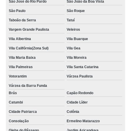
São José do Rio Pardo
São João da Boa Vista
São Paulo
São Roque
Taboão da Serra
Tatuí
Vargem Grande Paulista
Veleiros
Vila Albertina
Vila Buarque
Vila Califórnia(Zona Sul)
Vila Gea
Vila Maria Baixa
Vila Moreira
Vila Palmeiras
Vila Santa Catarina
Votorantim
Várzea Paulista
Várzea da Barra Funda
Brás
Capão Redondo
Catumbi
Cidade Líder
Cidade Patriarca
Colônia
Consolação
Ermelino Matarazzo
Gleba do Pêssego
Jardim Aricanduva