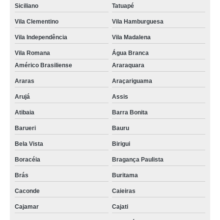
Siciliano
Tatuapé
Vila Clementino
Vila Hamburguesa
Vila Independência
Vila Madalena
Vila Romana
Água Branca
Américo Brasiliense
Araraquara
Araras
Araçariguama
Arujá
Assis
Atibaia
Barra Bonita
Barueri
Bauru
Bela Vista
Birigui
Boracéia
Bragança Paulista
Brás
Buritama
Caconde
Caieiras
Cajamar
Cajati