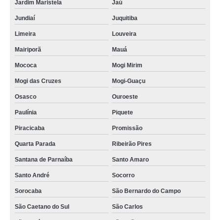
Jardim Maristela
Jaú
Jundiaí
Juquitiba
Limeira
Louveira
Mairiporã
Mauá
Mococa
Mogi Mirim
Mogi das Cruzes
Mogi-Guaçu
Osasco
Ouroeste
Paulínia
Piquete
Piracicaba
Promissão
Quarta Parada
Ribeirão Pires
Santana de Parnaíba
Santo Amaro
Santo André
Socorro
Sorocaba
São Bernardo do Campo
São Caetano do Sul
São Carlos