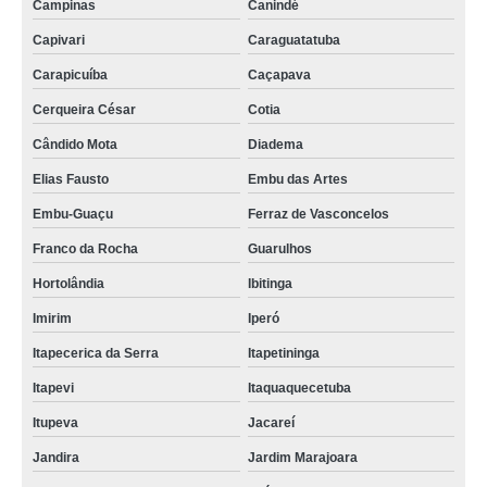
Campinas
Canindé
Capivari
Caraguatatuba
Carapicuíba
Caçapava
Cerqueira César
Cotia
Cândido Mota
Diadema
Elias Fausto
Embu das Artes
Embu-Guaçu
Ferraz de Vasconcelos
Franco da Rocha
Guarulhos
Hortolândia
Ibitinga
Imirim
Iperó
Itapecerica da Serra
Itapetininga
Itapevi
Itaquaquecetuba
Itupeva
Jacareí
Jandira
Jardim Marajoara