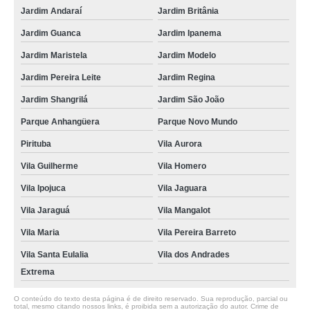
Jardim Andaraí
Jardim Britânia
Jardim Guanca
Jardim Ipanema
Jardim Maristela
Jardim Modelo
Jardim Pereira Leite
Jardim Regina
Jardim Shangrilá
Jardim São João
Parque Anhangüera
Parque Novo Mundo
Pirituba
Vila Aurora
Vila Guilherme
Vila Homero
Vila Ipojuca
Vila Jaguara
Vila Jaraguá
Vila Mangalot
Vila Maria
Vila Pereira Barreto
Vila Santa Eulalia
Vila dos Andrades
Extrema
O conteúdo do texto desta página é de direito reservado. Sua reprodução, parcial ou
total, mesmo citando nossos links, é proibida sem a autorização do autor. Crime de