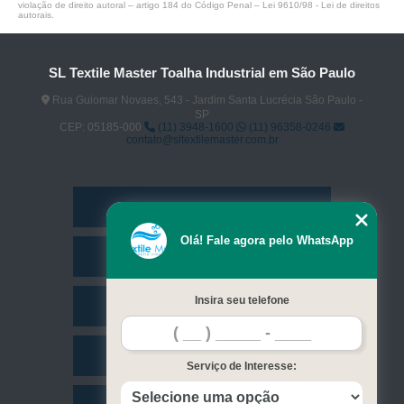
violação de direito autoral – artigo 184 do Código Penal –
Lei 9610/98 - Lei de direitos
autorais
.
SL Textile Master Toalha Industrial em São Paulo
Rua Guiomar Novaes, 543 - Jardim Santa Lucrécia São Paulo -
SP
CEP: 05185-000
(11) 3948-1600
(11) 96358-0246
contato@sltextilemaster.com.br
Home
Olá! Fale agora pelo WhatsApp
Empresa
Insira seu telefone
Missão
Serviços
Serviço de Interesse: