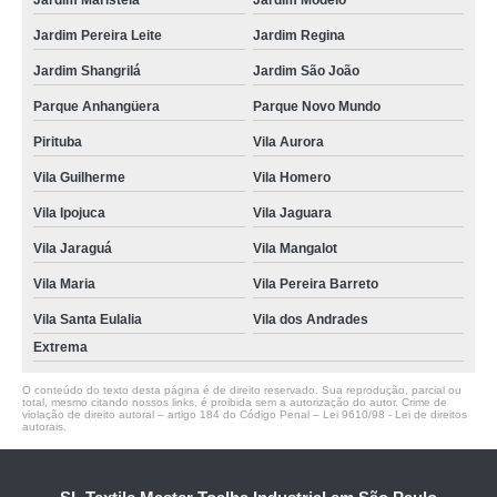
Jardim Maristela
Jardim Modelo
Jardim Pereira Leite
Jardim Regina
Jardim Shangrilá
Jardim São João
Parque Anhangüera
Parque Novo Mundo
Pirituba
Vila Aurora
Vila Guilherme
Vila Homero
Vila Ipojuca
Vila Jaguara
Vila Jaraguá
Vila Mangalot
Vila Maria
Vila Pereira Barreto
Vila Santa Eulalia
Vila dos Andrades
Extrema
O conteúdo do texto desta página é de direito reservado. Sua reprodução, parcial ou
total, mesmo citando nossos links, é proibida sem a autorização do autor. Crime de
violação de direito autoral – artigo 184 do Código Penal –
Lei 9610/98 - Lei de direitos
autorais
.