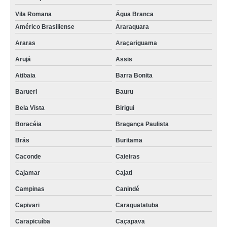
Vila Romana
Água Branca
Américo Brasiliense
Araraquara
Araras
Araçariguama
Arujá
Assis
Atibaia
Barra Bonita
Barueri
Bauru
Bela Vista
Birigui
Boracéia
Bragança Paulista
Brás
Buritama
Caconde
Caieiras
Cajamar
Cajati
Campinas
Canindé
Capivari
Caraguatatuba
Carapicuíba
Caçapava