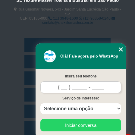
SL Textile Master Toalha Industrial em São Paulo
Rua Guiomar Novaes, 543 - Jardim Santa Lucrécia São Paulo -
SP
CEP: 05185-000
(11) 3948-1600
(11) 96358-0246
contato@sltextilemaster.com.br
Home
Olá! Fale agora pelo WhatsApp
Empresa
Insira seu telefone
Missão
Serviços
Serviço de Interesse:
Contato
Iniciar conversa
Mapa do site