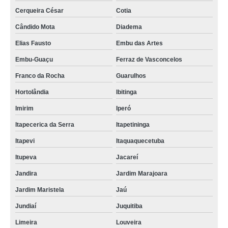
Cerqueira César
Cotia
Cândido Mota
Diadema
Elias Fausto
Embu das Artes
Embu-Guaçu
Ferraz de Vasconcelos
Franco da Rocha
Guarulhos
Hortolândia
Ibitinga
Imirim
Iperó
Itapecerica da Serra
Itapetininga
Itapevi
Itaquaquecetuba
Itupeva
Jacareí
Jandira
Jardim Marajoara
Jardim Maristela
Jaú
Jundiaí
Juquitiba
Limeira
Louveira