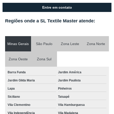
Entre em contato
Regiões onde a SL Textile Master atende:
Minas Gerais
São Paulo
Zona Leste
Zona Norte
Zona Oeste
Zona Sul
Barra Funda
Jardim América
Jardim Gilda Maria
Jardim Paulista
Lapa
Pinheiros
Siciliano
Tatuapé
Vila Clementino
Vila Hamburguesa
Vila Independência
Vila Madalena