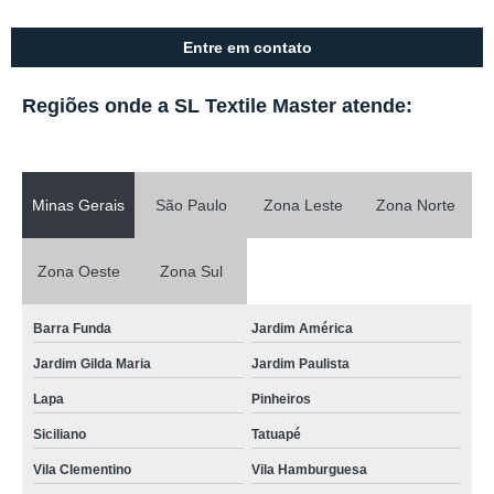
Entre em contato
Regiões onde a SL Textile Master atende:
Minas Gerais
São Paulo
Zona Leste
Zona Norte
Zona Oeste
Zona Sul
Barra Funda
Jardim América
Jardim Gilda Maria
Jardim Paulista
Lapa
Pinheiros
Siciliano
Tatuapé
Vila Clementino
Vila Hamburguesa