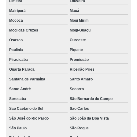
Limeira
Louveira
Mairiporã
Mauá
Mococa
Mogi Mirim
Mogi das Cruzes
Mogi-Guaçu
Osasco
Ouroeste
Paulínia
Piquete
Piracicaba
Promissão
Quarta Parada
Ribeirão Pires
Santana de Parnaíba
Santo Amaro
Santo André
Socorro
Sorocaba
São Bernardo do Campo
São Caetano do Sul
São Carlos
São José do Rio Pardo
São João da Boa Vista
São Paulo
São Roque