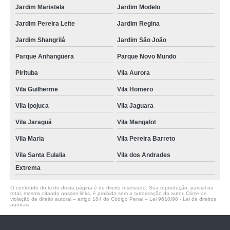
Jardim Maristela
Jardim Modelo
Jardim Pereira Leite
Jardim Regina
Jardim Shangrilá
Jardim São João
Parque Anhangüera
Parque Novo Mundo
Pirituba
Vila Aurora
Vila Guilherme
Vila Homero
Vila Ipojuca
Vila Jaguara
Vila Jaraguá
Vila Mangalot
Vila Maria
Vila Pereira Barreto
Vila Santa Eulalia
Vila dos Andrades
Extrema
O conteúdo do texto desta página é de direito reservado. Sua reprodução, parcial ou
total, mesmo citando nossos links, é proibida sem a autorização do autor. Crime de
violação de direito autoral – artigo 184 do Código Penal –
Lei 9610/98 - Lei de direitos
autorais
.