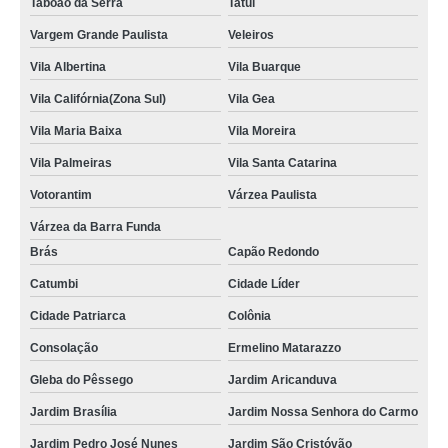
Taboão da Serra
Tatuí
Vargem Grande Paulista
Veleiros
Vila Albertina
Vila Buarque
Vila Califórnia(Zona Sul)
Vila Gea
Vila Maria Baixa
Vila Moreira
Vila Palmeiras
Vila Santa Catarina
Votorantim
Várzea Paulista
Várzea da Barra Funda
Brás
Capão Redondo
Catumbi
Cidade Líder
Cidade Patriarca
Colônia
Consolação
Ermelino Matarazzo
Gleba do Pêssego
Jardim Aricanduva
Jardim Brasília
Jardim Nossa Senhora do Carmo
Jardim Pedro José Nunes
Jardim São Cristóvão