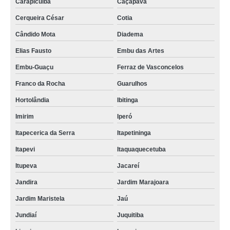
Carapicuíba
Caçapava
Cerqueira César
Cotia
Cândido Mota
Diadema
Elias Fausto
Embu das Artes
Embu-Guaçu
Ferraz de Vasconcelos
Franco da Rocha
Guarulhos
Hortolândia
Ibitinga
Imirim
Iperó
Itapecerica da Serra
Itapetininga
Itapevi
Itaquaquecetuba
Itupeva
Jacareí
Jandira
Jardim Marajoara
Jardim Maristela
Jaú
Jundiaí
Juquitiba