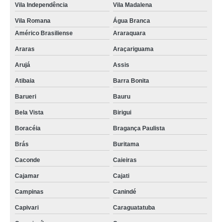
Vila Independência
Vila Madalena
Vila Romana
Água Branca
Américo Brasiliense
Araraquara
Araras
Araçariguama
Arujá
Assis
Atibaia
Barra Bonita
Barueri
Bauru
Bela Vista
Birigui
Boracéia
Bragança Paulista
Brás
Buritama
Caconde
Caieiras
Cajamar
Cajati
Campinas
Canindé
Capivari
Caraguatatuba