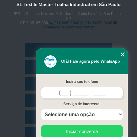
SL Textile Master Toalha Industrial em São Paulo
Rua Guiomar Novaes, 543 - Jardim Santa Lucrécia São Paulo -
SP
CEP: 05185-000
(11) 3948-1600
(11) 96358-0246
contato@sltextilemaster.com.br
Home
Olá! Fale agora pelo WhatsApp
Empresa
Insira seu telefone
Missão
Serviços
Serviço de Interesse:
Contato
Iniciar conversa
Mapa do site