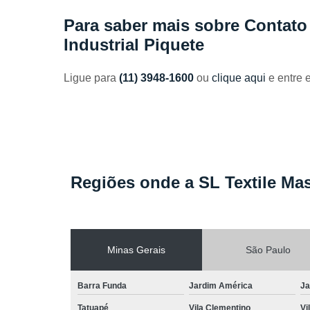
Toalhas
industriais
Para saber mais sobre Contat
Industrial Piquete
Venda de
toalhas
Ligue para
(11) 3948-1600
ou
clique aqui
e entre 
Regiões onde a SL Textile Mas
Minas Gerais
São Paulo
Barra Funda
Jardim América
Ja
Tatuapé
Vila Clementino
Vi