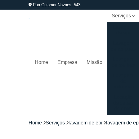
Rua Guiomar Novaes, 543
Serviços
Lavagem
de epi
Lavagem
de roupões
Lavagem
Home
Empresa
Missão
de toalhas
Lavagem
de
uniformes
Locação
de capas
de corte
Locação
Home
Serviços
lavagem de epi
lavagem de ep
de
kimonos