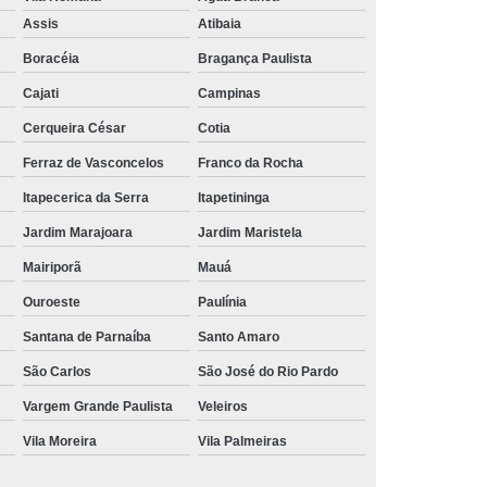
Aluguel de Toalha de Banho Branca
Assis
Atibaia
Aluguel Toalha de Banho Fio Penteado
Boracéia
Bragança Paulista
cação de Toalha de Banho Algodão
Cajati
Campinas
Locação de Toalha de Banho Grande
Cerqueira César
Cotia
aulo
Locação de Toalha de Banho Grossa
Ferraz de Vasconcelos
Franco da Rocha
Locação de Toalha de Banho São Paulo
Itapecerica da Serra
Itapetininga
e
Aluguel de Toalha de Pedicure
Jardim Marajoara
Jardim Maristela
nca
Locação de Toalha de Manicure
Mairiporã
Mauá
Locação de Toalha Manicure Pedicure
Ouroeste
Paulínia
ação de Toalha para Manicure e Pedicure
Santana de Parnaíba
Santo Amaro
ação de Toalha para Pedicure e Manicure
São Carlos
São José do Rio Pardo
anicure Grande São Paulo
Vargem Grande Paulista
Veleiros
Vila Moreira
Vila Palmeiras
ulo
Locação de Toalha Banho e Rosto
Locação de Toalha Branca para Salão