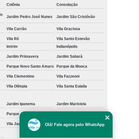
Colônia
Consolação
cação de Toalha de Rosto Branca
do
Jardim Pedro José Nunes
Jardim São Cristóvão
ação de Toalha de Rosto Grande São Paulo
Vila Carrão
Vila Graciosa
Locação de Toalha de Rosto Pequena
Vila Ré
Vila Santo Estevão
ulo
Locação de Toalha para Rosto
Imirim
Indianópolis
Aluguel de Toalha Industrial Nova
Jardim Primavera
Jardim Sabará
Aluguel de Toalha para Banheiro
Parque Novo Santo Amaro
Parque da Mooca
Empresa de Locação de Toalha Industrial
Vila Clementino
Vila Fazzeoni
 de Toalha Industrial Grande São Paulo
Vila Olímpia
Vila Santa Eulalia
Locação de Toalha Industrial Reciclada
Locação de Toalha Industrial São Paulo
Jardim Ipanema
Jardim Maristela
Parque Anhangüera
Parque Novo Mundo
Manta Absorção de óleo
Manta Absorvente
Vila Jaguara
Vila Jaraguá
Olá! Fale agora pelo WhatsApp
e óleo
Manta Absorvente Grande São Paulo
Manta Absorvente para óleo