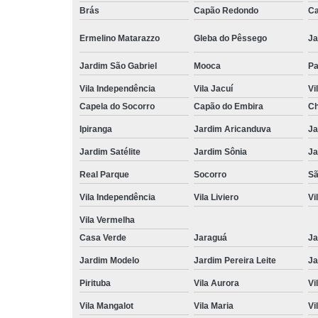
Brás
Capão Redondo
Ca
Ermelino Matarazzo
Gleba do Pêssego
Ja
Jardim São Gabriel
Mooca
Pa
Vila Independência
Vila Jacuí
Vi
Capela do Socorro
Capão do Embira
Ch
Ipiranga
Jardim Aricanduva
Ja
Jardim Satélite
Jardim Sônia
Ja
Real Parque
Socorro
Sã
Vila Independência
Vila Liviero
Vi
Vila Vermelha
Casa Verde
Jaraguá
Ja
Jardim Modelo
Jardim Pereira Leite
Ja
Pirituba
Vila Aurora
Vi
Vila Mangalot
Vila Maria
Vi