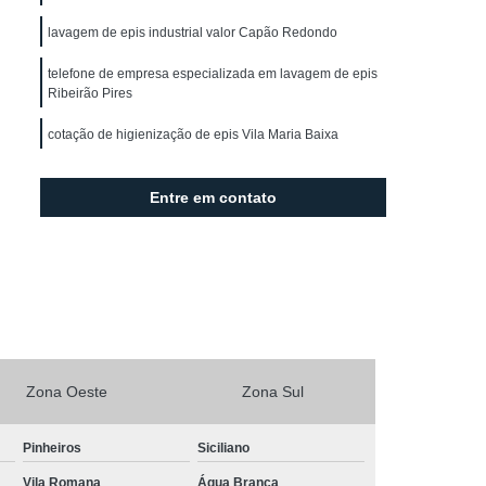
ro
Locação de Capa de Corte
lavagem de epis industrial valor Capão Redondo
l
Locação de Capa para Barbeiro
telefone de empresa especializada em lavagem de epis
Locação de Capa para Corte de Cabelo
Ribeirão Pires
ranco
Locação de Kimono Branco Feminino
cotação de higienização de epis Vila Maria Baixa
mono Curto
Locação de Kimono Feminino
aulo
Locação de Kimono Infantil
Entre em contato
ocação de Kimono Masculino Casual
o
Locação de Kimono São Paulo
o de Lençol
Locação de Lençol Casal
o
Locação de Lençol de Cama
cação de Lençol Grande São Paulo
Zona Oeste
Zona Sul
cação de Lençol para Salão e Spa
Pinheiros
Siciliano
çol São Paulo
Locação de Lençol Solteiro
Vila Romana
Água Branca