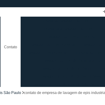
Empresa de Lavagem de Epis
Empre
Empresa para Lavagem de Epis
Hig
Lavagem de Epis e Uniforme
L
Lavagem de Epis Industrial
Lavagem de E
Contato
Lavagem Epis Industrial
Limpeza de Epis
Lavagem de Roupão Atoalhado Femi
Lavagem de Roupão de Banho
La
Lavagem de Roupão de Banho Mascul
Lavagem de Roupão Grande São Paulo
Lavagem de Roupão São Paulo
Loc
is São Paulo
contato de empresa de lavagem de epis industria
Lavagem de Toalha Branca
Lav