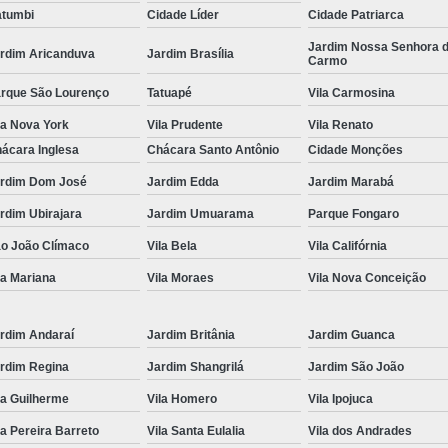
tumbi
Cidade Líder
Cidade Patriarca
Locação de Toalha de Rosto
Lo
Jardim Nossa Senhora 
rdim Aricanduva
Jardim Brasília
Carmo
Locação de Toalha de Rosto e Banho
Loc
rque São Lourenço
Tatuapé
Vila Carmosina
Locação de Toalha de Rosto para Salão
la Nova York
Vila Prudente
Vila Renato
Locação de Toalha de Rosto São Pa
ácara Inglesa
Chácara Santo Antônio
Cidade Monções
Locação de Toalha Rosto Branca
rdim Dom José
Jardim Edda
Jardim Marabá
Aluguel de Toalha Industrial Virgem
rdim Ubirajara
Jardim Umuarama
Parque Fongaro
Aluguel de Toalha para Salão de Beleza
o João Clímaco
Vila Bela
Vila Califórnia
Locação de Toalha Industrial
Locação
la Mariana
Vila Moraes
Vila Nova Conceição
Locação de Toalha Industrial Nova
Locação de Toalha Industrial Relavada
rdim Andaraí
Jardim Britânia
Jardim Guanca
rdim Regina
Jardim Shangrilá
Jardim São João
Locação de Toalha para Salão de Beleza
la Guilherme
Vila Homero
Vila Ipojuca
Manta Absorvente Azul
Manta Absorvente d
la Pereira Barreto
Vila Santa Eulalia
Vila dos Andrades
Manta Absorvente Industrial