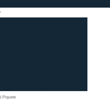
sa Especializada em Lavagem de Epis
ienização de Epis
Lavagem de Epis
avagem de Epis Grande São Paulo
pis São Paulo
Lavagem Epis e Uniforme
Aluguel de Roupão
Lavagem de Roupão
nino
Lavagem de Roupão Branco
vagem de Roupão de Banho Feminino
ino
Lavagem de Roupão Feminino
Lavagem de Roupão Masculino Atoalhado
ação de Roupão
Lavagem de Toalha
l Piquete
agem de Toalha Branca Industrial