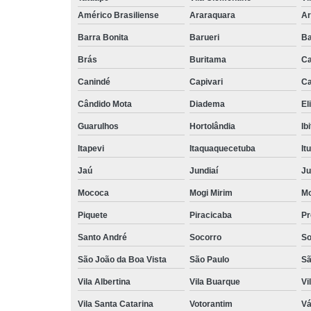
Américo Brasiliense
Araraquara
Ar
Barra Bonita
Barueri
Ba
Brás
Buritama
C
Canindé
Capivari
Ca
Cândido Mota
Diadema
El
Guarulhos
Hortolândia
Ib
Itapevi
Itaquaquecetuba
It
Jaú
Jundiaí
Ju
Mococa
Mogi Mirim
Mo
Piquete
Piracicaba
Pr
Santo André
Socorro
So
São João da Boa Vista
São Paulo
Sã
Vila Albertina
Vila Buarque
Vi
Vila Santa Catarina
Votorantim
Vá