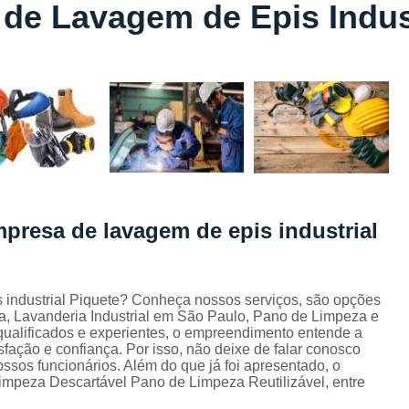
de Lavagem de Epis Indust
Lavagem de Toalha de Banho
Lavagem de Toalha Grande São Pau
Lavagem de Toalha para Salão de Beleza
Lavagem de Toalha São Paulo
Lavagem Toalha de Banho
Empresa de La
Lavagem de Uniforme da Empresa
Lavagem de Uniforme de Salão de Bele
presa de lavagem de epis industrial
Lavagem de Uniforme e Epi
Lava
Lavagem de Uniforme Industrial
Lavagem Especializada de Uniforme Indus
 industrial Piquete? Conheça nossos serviços, são opções
, Lavanderia Industrial em São Paulo, Pano de Limpeza e
Aluguel de Capa de Cortar Cabelo
ualificados e experientes, o empreendimento entende a
fação e confiança. Por isso, não deixe de falar conosco
Aluguel de Capa para Cortar Cabel
sos funcionários. Além do que já foi apresentado, o
peza Descartável Pano de Limpeza Reutilizável, entre
Locação de Capa de Barbeiro Grande São Pau