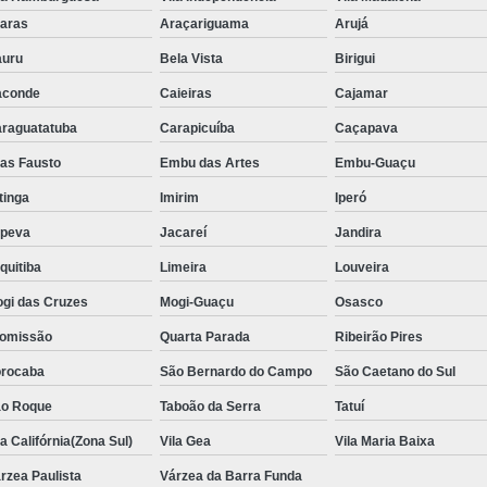
Aluguel de Toalha de Banho Adulto
aras
Araçariguama
Arujá
Aluguel de Toalha de Banho Casal
uru
Bela Vista
Birigui
Locação de Toalha de Banho
Lo
aconde
Caieiras
Cajamar
Locação de Toalha de Banho e Rosto
raguatatuba
Carapicuíba
Caçapava
Locação de Toalha de Banho Grande São P
ias Fausto
Embu das Artes
Embu-Guaçu
Locação de Toalha de Banho Industrial
itinga
Imirim
Iperó
Aluguel de Toalha Branca Manicur
upeva
Jacareí
Jandira
Aluguel de Toalha para Manicure Bra
quitiba
Limeira
Louveira
Locação de Toalha de Manicure Branca
gi das Cruzes
Mogi-Guaçu
Osasco
Locação de Toalha para Manicure
Loc
omissão
Quarta Parada
Ribeirão Pires
Locação de Toalha para Pedicure
Loc
rocaba
São Bernardo do Campo
São Caetano do Sul
o Roque
Taboão da Serra
Locação de Toalhas de M
Tatuí
la Califórnia(Zona Sul)
Vila Gea
Vila Maria Baixa
Locação de Toalhas de Manicure São Pa
rzea Paulista
Várzea da Barra Funda
Locação de Toalha Branca de Rosto