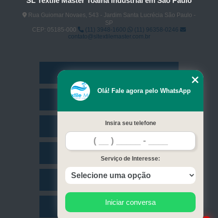
SL Textile Master Toalha Industrial em São Paulo
Rua Guiomar Novaes, 543 - Jardim Santa Lucrécia São Paulo -
SP
CEP: 05185-000
(11) 3948-1600
(11) 96358-0246
contato@sltextilemaster.com.br
Home
Olá! Fale agora pelo WhatsApp
Empresa
Insira seu telefone
Missão
Serviços
Serviço de Interesse:
Contato
Iniciar conversa
Mapa do site