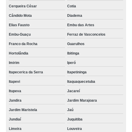
Cerqueira César
Cotia
Cândido Mota
Diadema
Elias Fausto
Embu das Artes
Embu-Guaçu
Ferraz de Vasconcelos
Franco da Rocha
Guarulhos
Hortolândia
Ibitinga
Imirim
Iperó
Itapecerica da Serra
Itapetininga
Itapevi
Itaquaquecetuba
Itupeva
Jacareí
Jandira
Jardim Marajoara
Jardim Maristela
Jaú
Jundiaí
Juquitiba
Limeira
Louveira