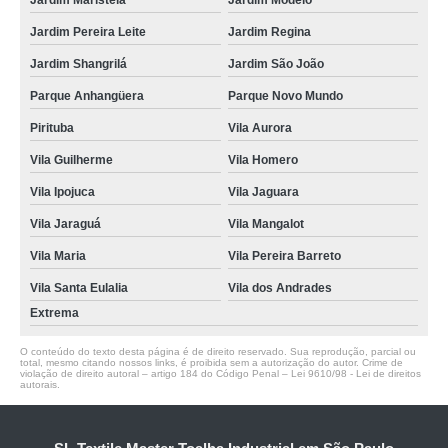
Jardim Maristela
Jardim Modelo
Jardim Pereira Leite
Jardim Regina
Jardim Shangrilá
Jardim São João
Parque Anhangüera
Parque Novo Mundo
Pirituba
Vila Aurora
Vila Guilherme
Vila Homero
Vila Ipojuca
Vila Jaguara
Vila Jaraguá
Vila Mangalot
Vila Maria
Vila Pereira Barreto
Vila Santa Eulalia
Vila dos Andrades
Extrema
O conteúdo do texto desta página é de direito reservado. Sua reprodução, parcial ou
total, mesmo citando nossos links, é proibida sem a autorização do autor. Crime de
violação de direito autoral – artigo 184 do Código Penal –
Lei 9610/98 - Lei de direitos
autorais
.