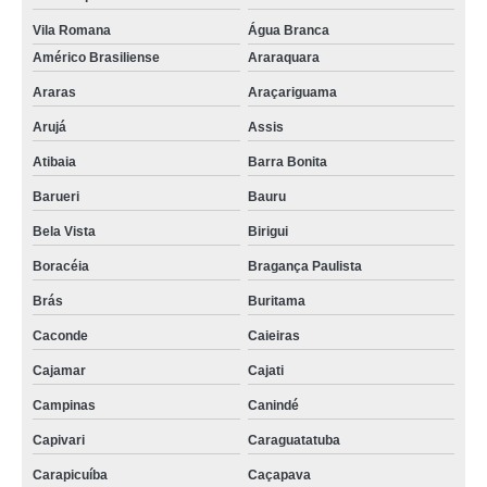
Vila Romana
Água Branca
Américo Brasiliense
Araraquara
Araras
Araçariguama
Arujá
Assis
Atibaia
Barra Bonita
Barueri
Bauru
Bela Vista
Birigui
Boracéia
Bragança Paulista
Brás
Buritama
Caconde
Caieiras
Cajamar
Cajati
Campinas
Canindé
Capivari
Caraguatatuba
Carapicuíba
Caçapava