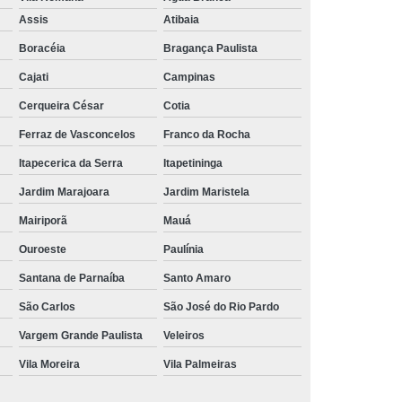
Aluguel de Toalha de Banho Branca
Assis
Atibaia
Aluguel Toalha de Banho Fio Penteado
Boracéia
Bragança Paulista
cação de Toalha de Banho Algodão
Cajati
Campinas
Locação de Toalha de Banho Grande
Cerqueira César
Cotia
aulo
Locação de Toalha de Banho Grossa
Ferraz de Vasconcelos
Franco da Rocha
Locação de Toalha de Banho São Paulo
Itapecerica da Serra
Itapetininga
e
Aluguel de Toalha de Pedicure
Jardim Marajoara
Jardim Maristela
nca
Locação de Toalha de Manicure
Mairiporã
Mauá
Locação de Toalha Manicure Pedicure
Ouroeste
Paulínia
ação de Toalha para Manicure e Pedicure
Santana de Parnaíba
Santo Amaro
ação de Toalha para Pedicure e Manicure
São Carlos
São José do Rio Pardo
anicure Grande São Paulo
Vargem Grande Paulista
Veleiros
Vila Moreira
Vila Palmeiras
ulo
Locação de Toalha Banho e Rosto
Locação de Toalha Branca para Salão