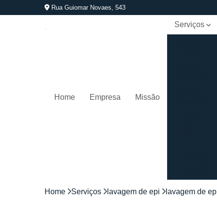
Rua Guiomar Novaes, 543
Serviços
Lavagem
de epi
Lavagem
de roupões
Lavagem
Home
Empresa
Missão
de toalhas
Lavagem
de
uniformes
Locação
de capas
de corte
Locação
Home
Serviços
lavagem de epi
lavagem de ep
de
kimonos