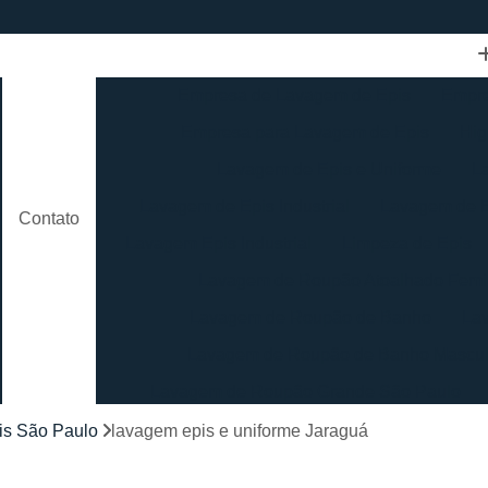
Empresa de Lavagem de Epis
Empre
Empresa para Lavagem de Epis
Hig
Lavagem de Epis e Uniforme
L
Lavagem de Epis Industrial
Lavagem de E
Contato
Lavagem Epis Industrial
Limpeza de Epis
Lavagem de Roupão Atoalhado Femi
Lavagem de Roupão de Banho
La
Lavagem de Roupão de Banho Mascul
Lavagem de Roupão Grande São Paulo
Lavagem de Roupão São Paulo
Loc
is São Paulo
lavagem epis e uniforme Jaraguá
Lavagem de Toalha Branca
Lav