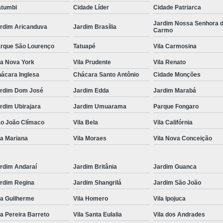
tumbi
Cidade Líder
Cidade Patriarca
Locação de Toalha de Rosto
Lo
Jardim Nossa Senhora 
rdim Aricanduva
Jardim Brasília
Carmo
Locação de Toalha de Rosto e Banho
Loc
rque São Lourenço
Tatuapé
Vila Carmosina
Locação de Toalha de Rosto para Salão
la Nova York
Vila Prudente
Vila Renato
Locação de Toalha de Rosto São Pa
ácara Inglesa
Chácara Santo Antônio
Cidade Monções
Locação de Toalha Rosto Branca
rdim Dom José
Jardim Edda
Jardim Marabá
Aluguel de Toalha Industrial Virgem
rdim Ubirajara
Jardim Umuarama
Parque Fongaro
Aluguel de Toalha para Salão de Beleza
o João Clímaco
Vila Bela
Vila Califórnia
Locação de Toalha Industrial
Locação
la Mariana
Vila Moraes
Vila Nova Conceição
Locação de Toalha Industrial Nova
Locação de Toalha Industrial Relavada
rdim Andaraí
Jardim Britânia
Jardim Guanca
rdim Regina
Jardim Shangrilá
Jardim São João
Locação de Toalha para Salão de Beleza
la Guilherme
Vila Homero
Vila Ipojuca
Manta Absorvente Azul
Manta Absorvente d
la Pereira Barreto
Vila Santa Eulalia
Vila dos Andrades
Manta Absorvente Industrial