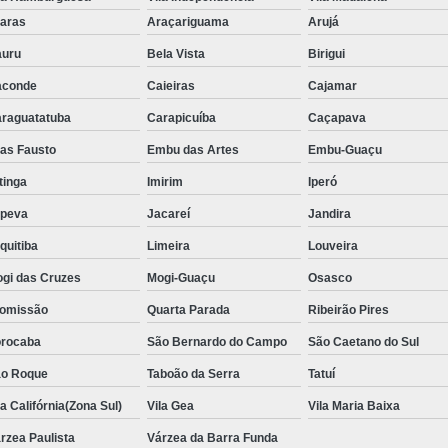
Aluguel de Toalha de Banho Adulto
aras
Araçariguama
Arujá
Aluguel de Toalha de Banho Casal
uru
Bela Vista
Birigui
Locação de Toalha de Banho
Lo
aconde
Caieiras
Cajamar
Locação de Toalha de Banho e Rosto
raguatatuba
Carapicuíba
Caçapava
Locação de Toalha de Banho Grande São P
ias Fausto
Embu das Artes
Embu-Guaçu
Locação de Toalha de Banho Industrial
itinga
Imirim
Iperó
Aluguel de Toalha Branca Manicur
upeva
Jacareí
Jandira
Aluguel de Toalha para Manicure Bra
quitiba
Limeira
Louveira
Locação de Toalha de Manicure Branca
gi das Cruzes
Mogi-Guaçu
Osasco
Locação de Toalha para Manicure
Loc
omissão
Quarta Parada
Ribeirão Pires
Locação de Toalha para Pedicure
Loc
rocaba
São Bernardo do Campo
São Caetano do Sul
o Roque
Taboão da Serra
Locação de Toalhas de M
Tatuí
la Califórnia(Zona Sul)
Vila Gea
Vila Maria Baixa
Locação de Toalhas de Manicure São Pa
rzea Paulista
Várzea da Barra Funda
Locação de Toalha Branca de Rosto