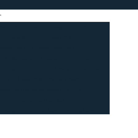
sa Especializada em Lavagem de Epis
ienização de Epis
Lavagem de Epis
avagem de Epis Grande São Paulo
pis São Paulo
Lavagem Epis e Uniforme
Aluguel de Roupão
Lavagem de Roupão
nino
Lavagem de Roupão Branco
vagem de Roupão de Banho Feminino
ino
Lavagem de Roupão Feminino
Lavagem de Roupão Masculino Atoalhado
ação de Roupão
Lavagem de Toalha
agem de Toalha Branca Industrial