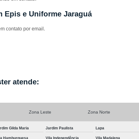
Locação de Capa de Cabeleirei
m Epis e Uniforme Jaraguá
Locação de Capa de Corte Industria
Locação de Capa para Cabeleireiro
em contato por email.
Locação de Kimono
Locação de Kimono B
Locação de Kimono Cetim
Locação de Ki
Locação de Kimono Grande São P
Locação de Kimono Masculino
L
Locação de Kimono Preto Feminin
ter atende:
Locação de Jogo Lençol Casal
Locaçã
Locação de Lençol Casal Algodã
Locação de Lençol de Casal
Lo
Zona Leste
Zona Norte
Locação de Lençol King Size
Lo
rdim Gilda Maria
Jardim Paulista
Lapa
Locação de Lençol Queen
Locação de Len
la Hamburguesa
Vila Independência
Vila Madalena