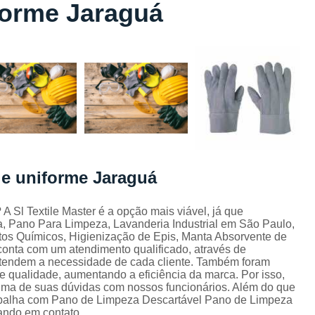
forme Jaraguá
Lavagem de Toalha de Banho
Lavagem de Toalha Grande São Pau
Lavagem de Toalha para Salão de Beleza
Lavagem de Toalha São Paulo
Lavagem Toalha de Banho
Empresa de La
Lavagem de Uniforme da Empresa
Lavagem de Uniforme de Salão de Bele
 e uniforme Jaraguá
Lavagem de Uniforme e Epi
Lava
Lavagem de Uniforme Industrial
 Sl Textile Master é a opção mais viável, já que
a, Pano Para Limpeza, Lavanderia Industrial em São Paulo,
Lavagem Especializada de Uniforme Indus
os Químicos, Higienização de Epis, Manta Absorvente de
Aluguel de Capa de Cortar Cabelo
conta com um atendimento qualificado, através de
ntendem a necessidade de cada cliente. Também foram
Aluguel de Capa para Cortar Cabel
e qualidade, aumentando a eficiência da marca. Por isso,
 uma de suas dúvidas com nossos funcionários. Além do que
Locação de Capa de Barbeiro Grande São Pau
abalha com Pano de Limpeza Descartável Pano de Limpeza
rando em contato.