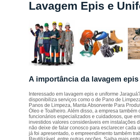
Locação
Lavagem Epis e Uni
de lençóis
Locação
de toalhas
de banho
Locação
de toalhas
de
manicure
Locação
de toalhas
A importância da lavagem epis
de rosto
Locação
Interessado em lavagem epis e uniforme Jaraguá? A
de toalhas
disponibiliza serviços como o de Pano de Limpez
industriais
Panos de Limpeza, Manta Absorvente Para Produt
Óleo e Toalheiro. Além disso, a empresa também 
Mantas
funcionários especializados e cuidadosos, que e
absorvente
investidos valores consideráveis em instalações d
Panos de
não deixe de falar conosco para esclarecer cada
limpeza
já foi apresentado, o empreendimento também tr
Reutilizável, entre outras opções. Saiba mais ent