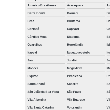
Américo Brasiliense
Araraquara
Ar
Barra Bonita
Barueri
Ba
Brás
Buritama
C
Canindé
Capivari
Ca
Cândido Mota
Diadema
El
Guarulhos
Hortolândia
Ib
Itapevi
Itaquaquecetuba
It
Jaú
Jundiaí
Ju
Mococa
Mogi Mirim
Mo
Piquete
Piracicaba
Pr
Santo André
Socorro
So
São João da Boa Vista
São Paulo
Sã
Vila Albertina
Vila Buarque
Vi
Vila Santa Catarina
Votorantim
Vá