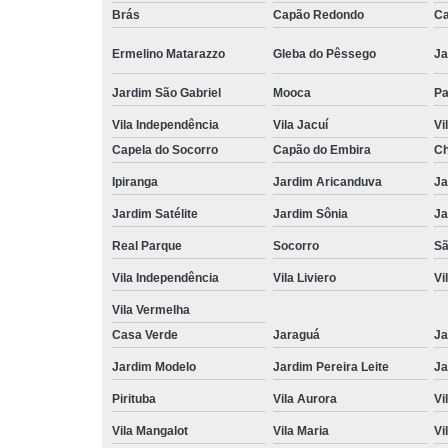
Brás
Capão Redondo
Ca
Ermelino Matarazzo
Gleba do Pêssego
Ja
Jardim São Gabriel
Mooca
Pa
Vila Independência
Vila Jacuí
Vi
Capela do Socorro
Capão do Embira
Ch
Ipiranga
Jardim Aricanduva
Ja
Jardim Satélite
Jardim Sônia
Ja
Real Parque
Socorro
Sã
Vila Independência
Vila Liviero
Vi
Vila Vermelha
Casa Verde
Jaraguá
Ja
Jardim Modelo
Jardim Pereira Leite
Ja
Pirituba
Vila Aurora
Vi
Vila Mangalot
Vila Maria
Vi