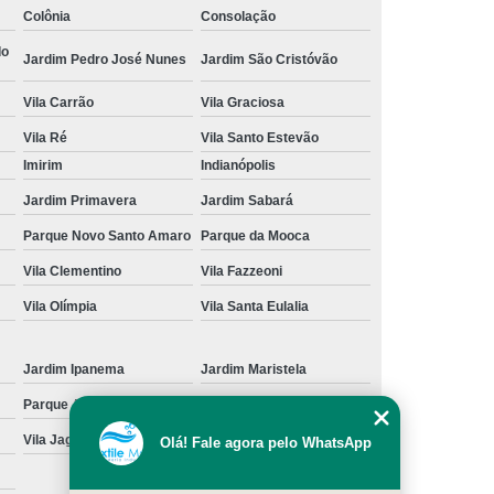
Colônia
Consolação
cação de Toalha de Rosto Branca
do
Jardim Pedro José Nunes
Jardim São Cristóvão
ação de Toalha de Rosto Grande São Paulo
Vila Carrão
Vila Graciosa
Locação de Toalha de Rosto Pequena
Vila Ré
Vila Santo Estevão
ulo
Locação de Toalha para Rosto
Imirim
Indianópolis
Aluguel de Toalha Industrial Nova
Jardim Primavera
Jardim Sabará
Aluguel de Toalha para Banheiro
Parque Novo Santo Amaro
Parque da Mooca
Empresa de Locação de Toalha Industrial
Vila Clementino
Vila Fazzeoni
 de Toalha Industrial Grande São Paulo
Vila Olímpia
Vila Santa Eulalia
Locação de Toalha Industrial Reciclada
Locação de Toalha Industrial São Paulo
Jardim Ipanema
Jardim Maristela
Parque Anhangüera
Parque Novo Mundo
Manta Absorção de óleo
Manta Absorvente
Vila Jaguara
Vila Jaraguá
Olá! Fale agora pelo WhatsApp
e óleo
Manta Absorvente Grande São Paulo
Manta Absorvente para óleo