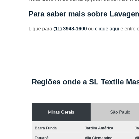
Toalhas
industriais
Para saber mais sobre Lavage
Venda de
toalhas
Ligue para
(11) 3948-1600
ou
clique aqui
e entre 
Regiões onde a SL Textile Mas
Minas Gerais
São Paulo
Barra Funda
Jardim América
Ja
Tatuapé
Vila Clementino
Vi