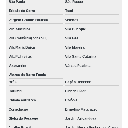
São Paulo
São Roque
Taboão da Serra
Tatuí
Vargem Grande Paulista
Veleiros
Vila Albertina
Vila Buarque
Vila Califórnia(Zona Sul)
Vila Gea
Vila Maria Baixa
Vila Moreira
Vila Palmeiras
Vila Santa Catarina
Votorantim
Várzea Paulista
Várzea da Barra Funda
Brás
Capão Redondo
Catumbi
Cidade Líder
Cidade Patriarca
Colônia
Consolação
Ermelino Matarazzo
Gleba do Pêssego
Jardim Aricanduva
Jardim Brasília
Jardim Nossa Senhora do Carmo