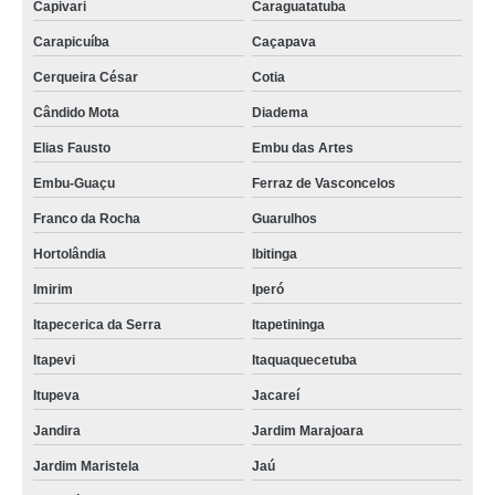
Capivari
Caraguatatuba
Carapicuíba
Caçapava
Cerqueira César
Cotia
Cândido Mota
Diadema
Elias Fausto
Embu das Artes
Embu-Guaçu
Ferraz de Vasconcelos
Franco da Rocha
Guarulhos
Hortolândia
Ibitinga
Imirim
Iperó
Itapecerica da Serra
Itapetininga
Itapevi
Itaquaquecetuba
Itupeva
Jacareí
Jandira
Jardim Marajoara
Jardim Maristela
Jaú