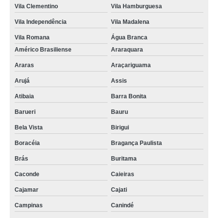
Vila Clementino
Vila Hamburguesa
Vila Independência
Vila Madalena
Vila Romana
Água Branca
Américo Brasiliense
Araraquara
Araras
Araçariguama
Arujá
Assis
Atibaia
Barra Bonita
Barueri
Bauru
Bela Vista
Birigui
Boracéia
Bragança Paulista
Brás
Buritama
Caconde
Caieiras
Cajamar
Cajati
Campinas
Canindé