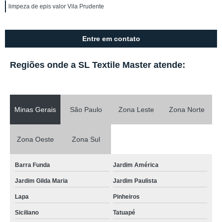
limpeza de epis valor Vila Prudente
Entre em contato
Regiões onde a SL Textile Master atende:
Minas Gerais
São Paulo
Zona Leste
Zona Norte
Zona Oeste
Zona Sul
Barra Funda
Jardim América
Jardim Gilda Maria
Jardim Paulista
Lapa
Pinheiros
Siciliano
Tatuapé