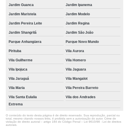
Jardim Guanca
Jardim Ipanema
Jardim Maristela
Jardim Modelo
Jardim Pereira Leite
Jardim Regina
Jardim Shangrilá
Jardim São João
Parque Anhangüera
Parque Novo Mundo
Pirituba
Vila Aurora
Vila Guilherme
Vila Homero
Vila Ipojuca
Vila Jaguara
Vila Jaraguá
Vila Mangalot
Vila Maria
Vila Pereira Barreto
Vila Santa Eulalia
Vila dos Andrades
Extrema
O conteúdo do texto desta página é de direito reservado. Sua reprodução, parcial ou
total, mesmo citando nossos links, é proibida sem a autorização do autor. Crime de
violação de direito autoral – artigo 184 do Código Penal –
Lei 9610/98 - Lei de direitos
autorais
.