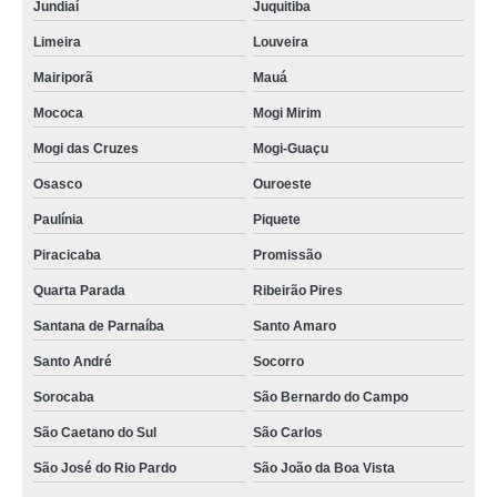
Jundiaí
Juquitiba
Limeira
Louveira
Mairiporã
Mauá
Mococa
Mogi Mirim
Mogi das Cruzes
Mogi-Guaçu
Osasco
Ouroeste
Paulínia
Piquete
Piracicaba
Promissão
Quarta Parada
Ribeirão Pires
Santana de Parnaíba
Santo Amaro
Santo André
Socorro
Sorocaba
São Bernardo do Campo
São Caetano do Sul
São Carlos
São José do Rio Pardo
São João da Boa Vista