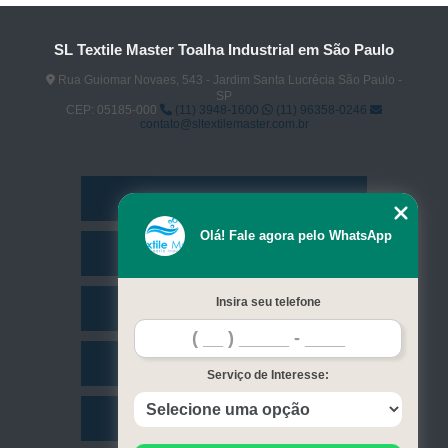
SL Textile Master Toalha Industrial em São Paulo
Rua Guiomar Novaes, 543 - Jardim Santa Lucrécia São Paulo -
SP
CEP: 05185-000
(11) 3948-1600
(11) 96358-0246
contato@sltextilemaster.com.br
Home
Olá! Fale agora pelo WhatsApp
Empresa
Insira seu telefone
Missão
Serviços
Serviço de Interesse:
Contato