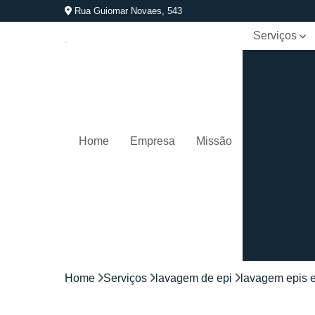
Rua Guiomar Novaes, 543
Serviços
Lavagem
de epi
Lavagem
de roupões
Lavagem
Home
Empresa
Missão
de toalhas
Lavagem
de
uniformes
Locação
de capas
de corte
Locação
Home
Serviços
lavagem de epi
lavagem epis e
de
kimonos