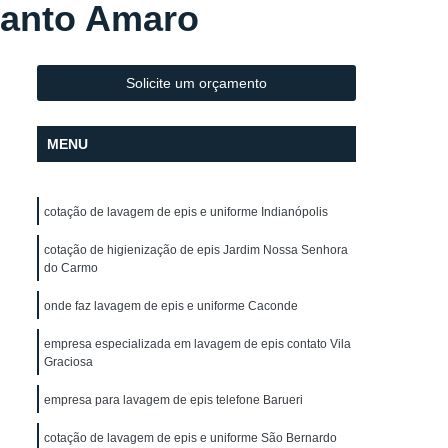
Santo Amaro
Lavagem de Toalha de Mesa
lo
Lavagem de Toalha para Salão
Lavagem de Toalha para Salão de Cabeleireiro
Solicite um orçamento
Lavagem Profissional de Toalha
MENU
vagem de Uniforme
Lavagem de Uniforme
Lavagem de Uniforme de Frentista
cotação de lavagem de epis e uniforme Indianópolis
za
Lavagem de Uniforme de Trabalho
gem de Uniforme Grande São Paulo
cotação de higienização de epis Jardim Nossa Senhora
do Carmo
Lavagem de Uniforme São Paulo
onde faz lavagem de epis e uniforme Caconde
trial
Lavagem Industrial de Uniforme
empresa especializada em lavagem de epis contato Vila
Aluguel de Capa de Corte de Cabelo
Graciosa
o
Locação de Capa de Barbeiro
empresa para lavagem de epis telefone Barueri
lo
Locação de Capa de Barbeiro São Paulo
cotação de lavagem de epis e uniforme São Bernardo