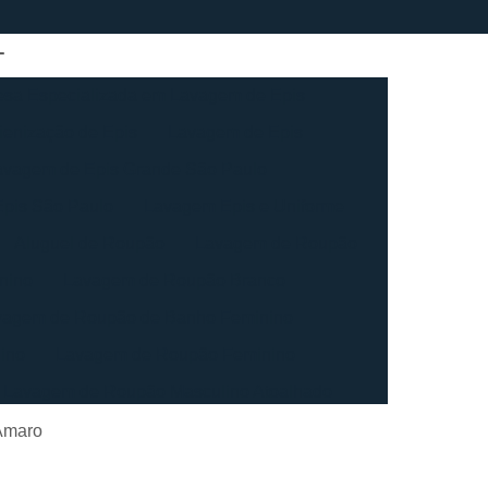
sa Especializada em Lavagem de Epis
ienização de Epis
Lavagem de Epis
avagem de Epis Grande São Paulo
pis São Paulo
Lavagem Epis e Uniforme
Aluguel de Roupão
Lavagem de Roupão
nino
Lavagem de Roupão Branco
vagem de Roupão de Banho Feminino
ino
Lavagem de Roupão Feminino
Lavagem de Roupão Masculino Atoalhado
ação de Roupão
Lavagem de Toalha
 Amaro
agem de Toalha Branca Industrial