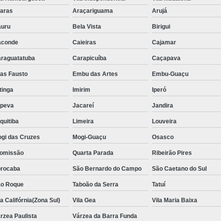
Aluguel de Toalha de Banho Adulto
aras
Araçariguama
Arujá
Aluguel de Toalha de Banho Casal
uru
Bela Vista
Birigui
Locação de Toalha de Banho
Lo
aconde
Caieiras
Cajamar
Locação de Toalha de Banho e Rosto
raguatatuba
Carapicuíba
Caçapava
Locação de Toalha de Banho Grande São P
ias Fausto
Embu das Artes
Embu-Guaçu
Locação de Toalha de Banho Industrial
itinga
Imirim
Iperó
Aluguel de Toalha Branca Manicur
upeva
Jacareí
Jandira
Aluguel de Toalha para Manicure Bra
quitiba
Limeira
Louveira
Locação de Toalha de Manicure Branca
gi das Cruzes
Mogi-Guaçu
Osasco
Locação de Toalha para Manicure
Loc
omissão
Quarta Parada
Ribeirão Pires
Locação de Toalha para Pedicure
Loc
rocaba
São Bernardo do Campo
São Caetano do Sul
o Roque
Taboão da Serra
Locação de Toalhas de M
Tatuí
la Califórnia(Zona Sul)
Vila Gea
Vila Maria Baixa
Locação de Toalhas de Manicure São Pa
rzea Paulista
Várzea da Barra Funda
Locação de Toalha Branca de Rosto