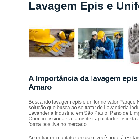
Locação
Lavagem Epis e Uni
de lençóis
Locação
de toalhas
de banho
Locação
de toalhas
de
manicure
Locação
de toalhas
A Importância da lavagem epis
de rosto
Amaro
Locação
de toalhas
industriais
Buscando lavagem epis e uniforme valor Parque N
solução que busca ao se tratar de Lavanderia Ind
Mantas
Lavanderia Industrial em São Paulo, Pano de Lim
absorvente
Com profissionais altamente capacitados, e insta
forma positiva no mercado.
Panos de
limpeza
Ao entrar em contato conosco, você poderá esclar