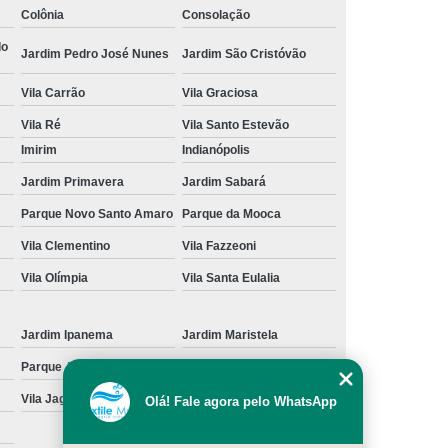
Colônia
Consolação
cação de Toalha de Rosto Branca
do
Jardim Pedro José Nunes
Jardim São Cristóvão
ação de Toalha de Rosto Grande São Paulo
Vila Carrão
Vila Graciosa
Locação de Toalha de Rosto Pequena
Vila Ré
Vila Santo Estevão
ulo
Locação de Toalha para Rosto
Imirim
Indianópolis
Aluguel de Toalha Industrial Nova
Jardim Primavera
Jardim Sabará
Aluguel de Toalha para Banheiro
Parque Novo Santo Amaro
Parque da Mooca
Empresa de Locação de Toalha Industrial
Vila Clementino
Vila Fazzeoni
 de Toalha Industrial Grande São Paulo
Vila Olímpia
Vila Santa Eulalia
Locação de Toalha Industrial Reciclada
Locação de Toalha Industrial São Paulo
Jardim Ipanema
Jardim Maristela
Parque Anhangüera
Parque Novo Mundo
Manta Absorção de óleo
Manta Absorvente
Vila Jaguara
Vila Jaraguá
Olá! Fale agora pelo WhatsApp
e óleo
Manta Absorvente Grande São Paulo
Manta Absorvente para óleo