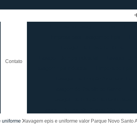
Empresa de Lavagem de Epis
Empre
Empresa para Lavagem de Epis
Hig
Lavagem de Epis e Uniforme
L
Lavagem de Epis Industrial
Lavagem de E
Contato
Lavagem Epis Industrial
Limpeza de Epis
Lavagem de Roupão Atoalhado Femi
Lavagem de Roupão de Banho
La
Lavagem de Roupão de Banho Mascul
Lavagem de Roupão Grande São Paulo
Lavagem de Roupão São Paulo
Loc
 uniforme
lavagem epis e uniforme valor Parque Novo Santo
Lavagem de Toalha Branca
Lav