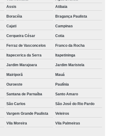
Aluguel de Toalha de Banho Branca
Assis
Atibaia
Aluguel Toalha de Banho Fio Penteado
Boracéia
Bragança Paulista
cação de Toalha de Banho Algodão
Cajati
Campinas
Locação de Toalha de Banho Grande
Cerqueira César
Cotia
aulo
Locação de Toalha de Banho Grossa
Ferraz de Vasconcelos
Franco da Rocha
Locação de Toalha de Banho São Paulo
Itapecerica da Serra
Itapetininga
e
Aluguel de Toalha de Pedicure
Jardim Marajoara
Jardim Maristela
nca
Locação de Toalha de Manicure
Mairiporã
Mauá
Locação de Toalha Manicure Pedicure
Ouroeste
Paulínia
ação de Toalha para Manicure e Pedicure
Santana de Parnaíba
Santo Amaro
ação de Toalha para Pedicure e Manicure
São Carlos
São José do Rio Pardo
anicure Grande São Paulo
Vargem Grande Paulista
Veleiros
Vila Moreira
Vila Palmeiras
ulo
Locação de Toalha Banho e Rosto
Locação de Toalha Branca para Salão