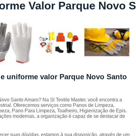
forme Valor Parque Novo 
Lavagem de Toalha de Banho
Lavagem de Toalha Grande São Pau
Lavagem de Toalha para Salão de Beleza
Lavagem de Toalha São Paulo
Lavagem Toalha de Banho
Empresa de La
Lavagem de Uniforme da Empresa
Lavagem de Uniforme de Salão de Bele
 e uniforme valor Parque Novo Santo
Lavagem de Uniforme e Epi
Lava
Lavagem de Uniforme Industrial
Lavagem Especializada de Uniforme Indus
ovo Santo Amaro? Na Sl Textile Master, você encontra a
ustrial. Oferecemos serviços como Panos de Limpeza,
Aluguel de Capa de Cortar Cabelo
peza, Pano Para Limpeza, Toalheiro, Higienização de Epis.
lações modernas, a organização é capaz de se destacar de
Aluguel de Capa para Cortar Cabel
Locação de Capa de Barbeiro Grande São Pau
ecer suas dúvidas, estamos à sua disposição, através de um