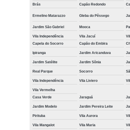
Brás
Capão Redondo
Ca
Ermelino Matarazzo
Gleba do Pêssego
Ja
Jardim São Gabriel
Mooca
Pa
Vila Independência
Vila Jacuí
Vi
Capela do Socorro
Capão do Embira
Ch
Ipiranga
Jardim Aricanduva
Ja
Jardim Satélite
Jardim Sônia
Ja
Real Parque
Socorro
Sã
Vila Independência
Vila Liviero
Vi
Vila Vermelha
Casa Verde
Jaraguá
Ja
Jardim Modelo
Jardim Pereira Leite
Ja
Pirituba
Vila Aurora
Vi
Vila Mangalot
Vila Maria
Vi