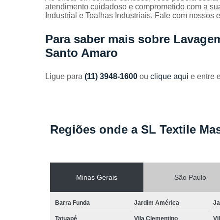
Toalhas
atendimento cuidadoso e comprometido com a su
industriais
Industrial e Toalhas Industriais. Fale com nossos e
Venda de
Para saber mais sobre Lavage
toalhas
Santo Amaro
Ligue para
(11) 3948-1600
ou
clique aqui
e entre 
Regiões onde a SL Textile Mas
Minas Gerais
São Paulo
Barra Funda
Jardim América
Ja
Tatuapé
Vila Clementino
Vi