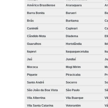
Américo Brasiliense
Araraquara
Ar
Barra Bonita
Barueri
Ba
Brás
Buritama
C
Canindé
Capivari
Ca
Cândido Mota
Diadema
El
Guarulhos
Hortolândia
Ib
Itapevi
Itaquaquecetuba
It
Jaú
Jundiaí
Ju
Mococa
Mogi Mirim
Mo
Piquete
Piracicaba
Pr
Santo André
Socorro
So
São João da Boa Vista
São Paulo
Sã
Vila Albertina
Vila Buarque
Vi
Vila Santa Catarina
Votorantim
Vá