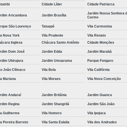
tumbi
Cidade Líder
Cidade Patriarca
Locação de Toalha de Rosto
Lo
Jardim Nossa Senhora 
rdim Aricanduva
Jardim Brasília
Carmo
Locação de Toalha de Rosto e Banho
Loc
rque São Lourenço
Tatuapé
Vila Carmosina
Locação de Toalha de Rosto para Salão
la Nova York
Vila Prudente
Vila Renato
Locação de Toalha de Rosto São Pa
ácara Inglesa
Chácara Santo Antônio
Cidade Monções
Locação de Toalha Rosto Branca
rdim Dom José
Jardim Edda
Jardim Marabá
Aluguel de Toalha Industrial Virgem
rdim Ubirajara
Jardim Umuarama
Parque Fongaro
Aluguel de Toalha para Salão de Beleza
o João Clímaco
Vila Bela
Vila Califórnia
Locação de Toalha Industrial
Locação
la Mariana
Vila Moraes
Vila Nova Conceição
Locação de Toalha Industrial Nova
Locação de Toalha Industrial Relavada
rdim Andaraí
Jardim Britânia
Jardim Guanca
rdim Regina
Jardim Shangrilá
Jardim São João
Locação de Toalha para Salão de Beleza
la Guilherme
Vila Homero
Vila Ipojuca
Manta Absorvente Azul
Manta Absorvente d
la Pereira Barreto
Vila Santa Eulalia
Vila dos Andrades
Manta Absorvente Industrial