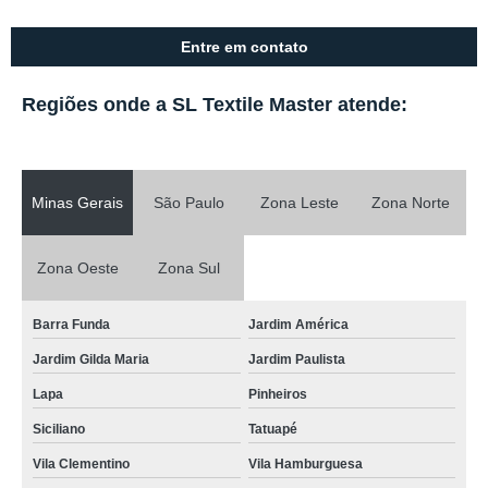
Entre em contato
Regiões onde a SL Textile Master atende:
Minas Gerais
São Paulo
Zona Leste
Zona Norte
Zona Oeste
Zona Sul
Barra Funda
Jardim América
Jardim Gilda Maria
Jardim Paulista
Lapa
Pinheiros
Siciliano
Tatuapé
Vila Clementino
Vila Hamburguesa