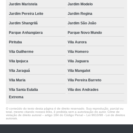
Jardim Maristela
Jardim Modelo
Jardim Pereira Leite
Jardim Regina
Jardim Shangrilá
Jardim São João
Parque Anhangüera
Parque Novo Mundo
Pirituba
Vila Aurora
Vila Guilherme
Vila Homero
Vila Ipojuca
Vila Jaguara
Vila Jaraguá
Vila Mangalot
Vila Maria
Vila Pereira Barreto
Vila Santa Eulalia
Vila dos Andrades
Extrema
O conteúdo do texto desta página é de direito reservado. Sua reprodução, parcial ou
total, mesmo citando nossos links, é proibida sem a autorização do autor. Crime de
violação de direito autoral – artigo 184 do Código Penal –
Lei 9610/98 - Lei de direitos
autorais
.