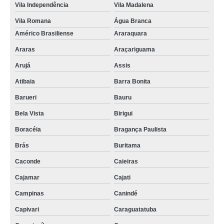
Vila Independência
Vila Madalena
Vila Romana
Água Branca
Américo Brasiliense
Araraquara
Araras
Araçariguama
Arujá
Assis
Atibaia
Barra Bonita
Barueri
Bauru
Bela Vista
Birigui
Boracéia
Bragança Paulista
Brás
Buritama
Caconde
Caieiras
Cajamar
Cajati
Campinas
Canindé
Capivari
Caraguatatuba