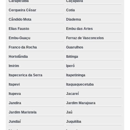
Carapicuíba
Caçapava
Cerqueira César
Cotia
Cândido Mota
Diadema
Elias Fausto
Embu das Artes
Embu-Guaçu
Ferraz de Vasconcelos
Franco da Rocha
Guarulhos
Hortolândia
Ibitinga
Imirim
Iperó
Itapecerica da Serra
Itapetininga
Itapevi
Itaquaquecetuba
Itupeva
Jacareí
Jandira
Jardim Marajoara
Jardim Maristela
Jaú
Jundiaí
Juquitiba