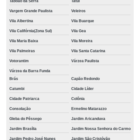
Taboão da Serra
Tatuí
Vargem Grande Paulista
Veleiros
Vila Albertina
Vila Buarque
Vila Califórnia(Zona Sul)
Vila Gea
Vila Maria Baixa
Vila Moreira
Vila Palmeiras
Vila Santa Catarina
Votorantim
Várzea Paulista
Várzea da Barra Funda
Brás
Capão Redondo
Catumbi
Cidade Líder
Cidade Patriarca
Colônia
Consolação
Ermelino Matarazzo
Gleba do Pêssego
Jardim Aricanduva
Jardim Brasília
Jardim Nossa Senhora do Carmo
Jardim Pedro José Nunes
Jardim São Cristóvão