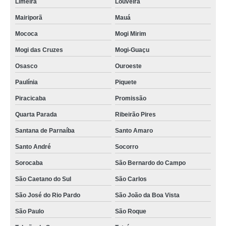
Limeira
Louveira
Mairiporã
Mauá
Mococa
Mogi Mirim
Mogi das Cruzes
Mogi-Guaçu
Osasco
Ouroeste
Paulínia
Piquete
Piracicaba
Promissão
Quarta Parada
Ribeirão Pires
Santana de Parnaíba
Santo Amaro
Santo André
Socorro
Sorocaba
São Bernardo do Campo
São Caetano do Sul
São Carlos
São José do Rio Pardo
São João da Boa Vista
São Paulo
São Roque