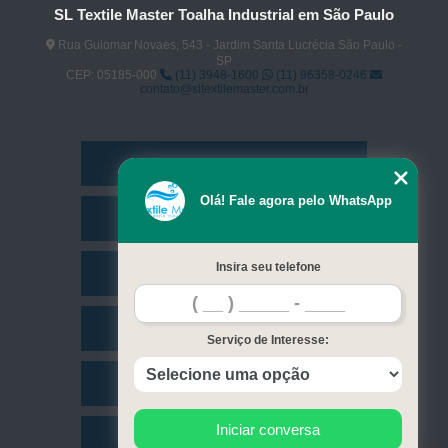
SL Textile Master Toalha Industrial em São Paulo
Rua Guiomar Novaes, 543 - Jardim Santa Lucrécia São Paulo -
SP
CEP: 05185-000
(11) 3948-1600
(11) 96358-0246
contato@sltextilemaster.com.br
Home
Olá! Fale agora pelo WhatsApp
Empresa
Insira seu telefone
Missão
Serviços
Serviço de Interesse:
Contato
Iniciar conversa
Mapa do site