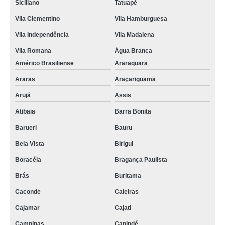
Siciliano
Tatuapé
Vila Clementino
Vila Hamburguesa
Vila Independência
Vila Madalena
Vila Romana
Água Branca
Américo Brasiliense
Araraquara
Araras
Araçariguama
Arujá
Assis
Atibaia
Barra Bonita
Barueri
Bauru
Bela Vista
Birigui
Boracéia
Bragança Paulista
Brás
Buritama
Caconde
Caieiras
Cajamar
Cajati
Campinas
Canindé