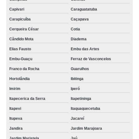
Capivari
Caraguatatuba
Carapicuíba
Caçapava
Cerqueira César
Cotia
Cândido Mota
Diadema
Elias Fausto
Embu das Artes
Embu-Guaçu
Ferraz de Vasconcelos
Franco da Rocha
Guarulhos
Hortolândia
Ibitinga
Imirim
Iperó
Itapecerica da Serra
Itapetininga
Itapevi
Itaquaquecetuba
Itupeva
Jacareí
Jandira
Jardim Marajoara
Jardim Maristela
Jaú