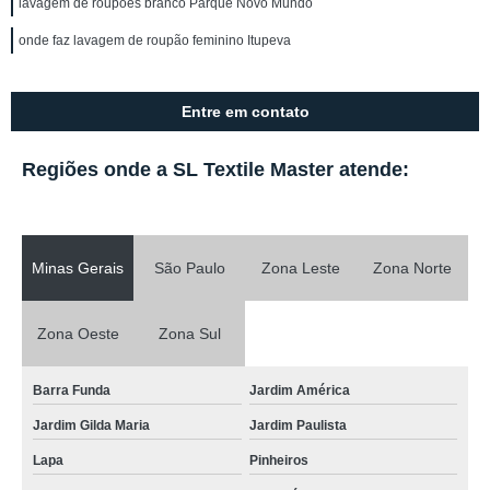
lavagem de roupões branco Parque Novo Mundo
onde faz lavagem de roupão feminino Itupeva
Entre em contato
Regiões onde a SL Textile Master atende:
Minas Gerais
São Paulo
Zona Leste
Zona Norte
Zona Oeste
Zona Sul
Barra Funda
Jardim América
Jardim Gilda Maria
Jardim Paulista
Lapa
Pinheiros