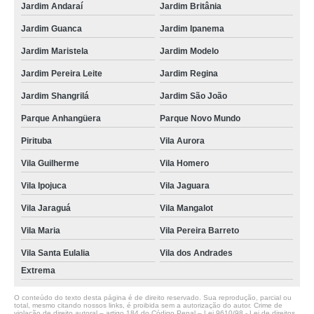
Jardim Andaraí
Jardim Britânia
Jardim Guanca
Jardim Ipanema
Jardim Maristela
Jardim Modelo
Jardim Pereira Leite
Jardim Regina
Jardim Shangrilá
Jardim São João
Parque Anhangüera
Parque Novo Mundo
Pirituba
Vila Aurora
Vila Guilherme
Vila Homero
Vila Ipojuca
Vila Jaguara
Vila Jaraguá
Vila Mangalot
Vila Maria
Vila Pereira Barreto
Vila Santa Eulalia
Vila dos Andrades
Extrema
O conteúdo do texto desta página é de direito reservado. Sua reprodução, parcial ou
total, mesmo citando nossos links, é proibida sem a autorização do autor. Crime de
violação de direito autoral – artigo 184 do Código Penal –
Lei 9610/98 - Lei de direitos