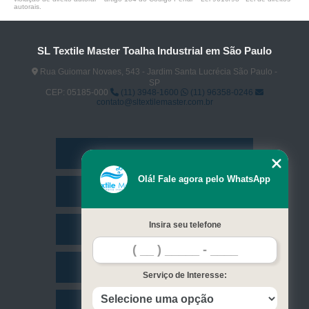
autorais
.
SL Textile Master Toalha Industrial em São Paulo
Rua Guiomar Novaes, 543 - Jardim Santa Lucrécia São Paulo -
SP
CEP: 05185-000
(11) 3948-1600
(11) 96358-0246
contato@sltextilemaster.com.br
Home
Olá! Fale agora pelo WhatsApp
Empresa
Insira seu telefone
Missão
Serviços
Serviço de Interesse:
Contato