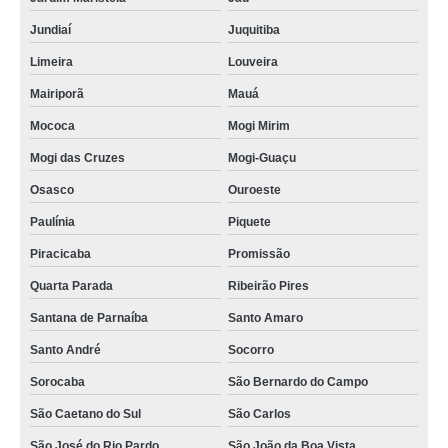
Jundiaí
Juquitiba
Limeira
Louveira
Mairiporã
Mauá
Mococa
Mogi Mirim
Mogi das Cruzes
Mogi-Guaçu
Osasco
Ouroeste
Paulínia
Piquete
Piracicaba
Promissão
Quarta Parada
Ribeirão Pires
Santana de Parnaíba
Santo Amaro
Santo André
Socorro
Sorocaba
São Bernardo do Campo
São Caetano do Sul
São Carlos
São José do Rio Pardo
São João da Boa Vista