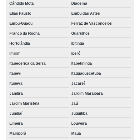
Cândido Mota
Diadema
Elias Fausto
Embu das Artes
Embu-Guaçu
Ferraz de Vasconcelos
Franco da Rocha
Guarulhos
Hortolândia
Ibitinga
Imirim
Iperó
Itapecerica da Serra
Itapetininga
Itapevi
Itaquaquecetuba
Itupeva
Jacareí
Jandira
Jardim Marajoara
Jardim Maristela
Jaú
Jundiaí
Juquitiba
Limeira
Louveira
Mairiporã
Mauá