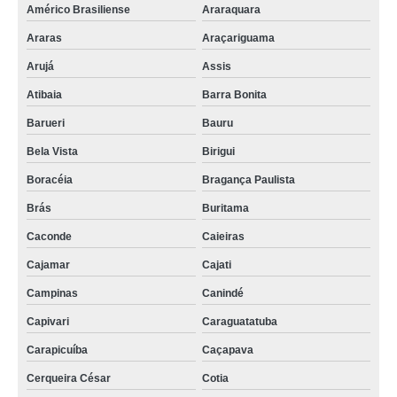
Américo Brasiliense
Araraquara
Araras
Araçariguama
Arujá
Assis
Atibaia
Barra Bonita
Barueri
Bauru
Bela Vista
Birigui
Boracéia
Bragança Paulista
Brás
Buritama
Caconde
Caieiras
Cajamar
Cajati
Campinas
Canindé
Capivari
Caraguatatuba
Carapicuíba
Caçapava
Cerqueira César
Cotia