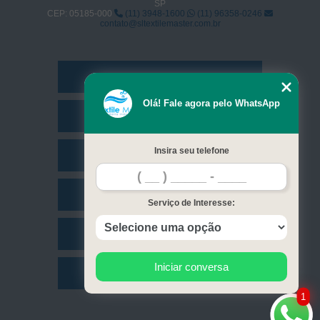
SP
CEP: 05185-000
(11) 3948-1600
(11) 96358-0246
contato@sltextilemaster.com.br
Home
Olá! Fale agora pelo WhatsApp
Empresa
Insira seu telefone
Missão
Serviços
Serviço de Interesse:
Contato
Iniciar conversa
Mapa do site
1