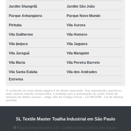
Jardim Shangrilá
Jardim São João
Parque Anhangüera
Parque Novo Mundo
Pirituba
Vila Aurora
Vila Guilherme
Vila Homero
Vila Ipojuca
Vila Jaguara
Vila Jaraguá
Vila Mangalot
Vila Maria
Vila Pereira Barreto
Vila Santa Eulalia
Vila dos Andrades
Extrema
O conteúdo do texto desta página é de direito reservado. Sua reprodução, parcial ou
total, mesmo citando nossos links, é proibida sem a autorização do autor. Crime de
violação de direito autoral – artigo 184 do Código Penal –
Lei 9610/98 - Lei de direitos
autorais
.
SL Textile Master Toalha Industrial em São Paulo
Rua Guiomar Novaes, 543 - Jardim Santa Lucrécia São Paulo -