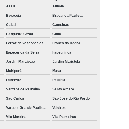
Aluguel de Toalha de Banho Branca
Assis
Atibaia
Aluguel Toalha de Banho Fio Penteado
Boracéia
Bragança Paulista
cação de Toalha de Banho Algodão
Cajati
Campinas
Locação de Toalha de Banho Grande
Cerqueira César
Cotia
aulo
Locação de Toalha de Banho Grossa
Ferraz de Vasconcelos
Franco da Rocha
Locação de Toalha de Banho São Paulo
Itapecerica da Serra
Itapetininga
e
Aluguel de Toalha de Pedicure
Jardim Marajoara
Jardim Maristela
nca
Locação de Toalha de Manicure
Mairiporã
Mauá
Locação de Toalha Manicure Pedicure
Ouroeste
Paulínia
ação de Toalha para Manicure e Pedicure
Santana de Parnaíba
Santo Amaro
ação de Toalha para Pedicure e Manicure
São Carlos
São José do Rio Pardo
anicure Grande São Paulo
Vargem Grande Paulista
Veleiros
Vila Moreira
Vila Palmeiras
ulo
Locação de Toalha Banho e Rosto
Locação de Toalha Branca para Salão