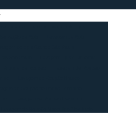
sa Especializada em Lavagem de Epis
ienização de Epis
Lavagem de Epis
avagem de Epis Grande São Paulo
pis São Paulo
Lavagem Epis e Uniforme
Aluguel de Roupão
Lavagem de Roupão
nino
Lavagem de Roupão Branco
vagem de Roupão de Banho Feminino
ino
Lavagem de Roupão Feminino
Lavagem de Roupão Masculino Atoalhado
ação de Roupão
Lavagem de Toalha
agem de Toalha Branca Industrial