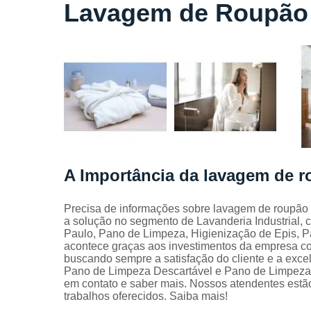
Locação
Lavagem de Roupão 
de lençóis
Locação
de toalhas
de banho
Locação
de toalhas
de
manicure
Locação
de toalhas
A Importância da lavagem de r
de rosto
Locação
Precisa de informações sobre lavagem de roupão b
de toalhas
a solução no segmento de Lavanderia Industrial,
industriais
Paulo, Pano de Limpeza, Higienização de Epis, Pa
acontece graças aos investimentos da empresa com
Mantas
buscando sempre a satisfação do cliente e a exce
absorvente
Pano de Limpeza Descartável e Pano de Limpeza Re
Panos de
em contato e saber mais. Nossos atendentes estão
limpeza
trabalhos oferecidos. Saiba mais!