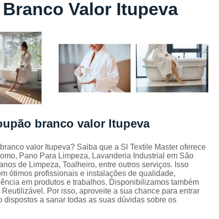
Branco Valor Itupeva
Lavagem de Toalha de Banho
Lavagem de Toalha Grande São Pau
Lavagem de Toalha para Salão de Beleza
Lavagem de Toalha São Paulo
Lavagem Toalha de Banho
Empresa de La
Lavagem de Uniforme da Empresa
Lavagem de Uniforme de Salão de Bele
oupão branco valor Itupeva
Lavagem de Uniforme e Epi
Lava
Lavagem de Uniforme Industrial
ranco valor Itupeva? Saiba que a Sl Textile Master oferece
 como, Pano Para Limpeza, Lavanderia Industrial em São
Lavagem Especializada de Uniforme Indus
nos de Limpeza, Toalheiro, entre outros serviços. Isso
Aluguel de Capa de Cortar Cabelo
 ótimos profissionais e instalações de qualidade,
lência em produtos e trabalhos. Disponibilizamos também
Aluguel de Capa para Cortar Cabel
utilizável. Por isso, aproveite a sua chance para entrar
 dispostos a sanar todas as suas dúvidas sobre os
Locação de Capa de Barbeiro Grande São Pau