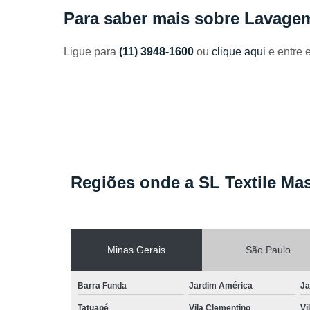
Toalhas
Para saber mais sobre Lavage
industriais
Venda de
Ligue para
(11) 3948-1600
ou
clique aqui
e entre 
toalhas
Regiões onde a SL Textile Mas
Minas Gerais
São Paulo
Barra Funda
Jardim América
Ja
Tatuapé
Vila Clementino
Vi