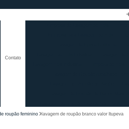
Empresa de Lavagem de Epis
Empre
Empresa para Lavagem de Epis
Hig
Lavagem de Epis e Uniforme
L
Lavagem de Epis Industrial
Lavagem de E
Contato
Lavagem Epis Industrial
Limpeza de Epis
Lavagem de Roupão Atoalhado Femi
Lavagem de Roupão de Banho
La
Lavagem de Roupão de Banho Mascul
Lavagem de Roupão Grande São Paulo
Lavagem de Roupão São Paulo
Loc
e roupão feminino
lavagem de roupão branco valor Itupeva
Lavagem de Toalha Branca
Lav