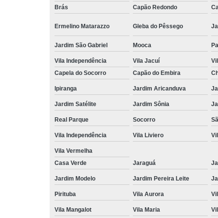
Brás
Capão Redondo
Ca
Ermelino Matarazzo
Gleba do Pêssego
Ja
Jardim São Gabriel
Mooca
Pa
Vila Independência
Vila Jacuí
Vi
Capela do Socorro
Capão do Embira
Ch
Ipiranga
Jardim Aricanduva
Ja
Jardim Satélite
Jardim Sônia
Ja
Real Parque
Socorro
Sã
Vila Independência
Vila Liviero
Vi
Vila Vermelha
Casa Verde
Jaraguá
Ja
Jardim Modelo
Jardim Pereira Leite
Ja
Pirituba
Vila Aurora
Vi
Vila Mangalot
Vila Maria
Vi