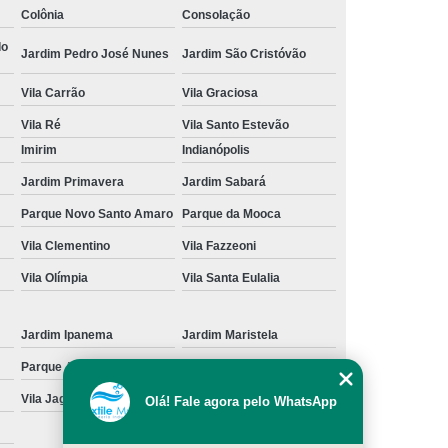
Colônia
Consolação
cação de Toalha de Rosto Branca
do
Jardim Pedro José Nunes
Jardim São Cristóvão
ação de Toalha de Rosto Grande São Paulo
Vila Carrão
Vila Graciosa
Locação de Toalha de Rosto Pequena
Vila Ré
Vila Santo Estevão
ulo
Locação de Toalha para Rosto
Imirim
Indianópolis
Aluguel de Toalha Industrial Nova
Jardim Primavera
Jardim Sabará
Aluguel de Toalha para Banheiro
Parque Novo Santo Amaro
Parque da Mooca
Empresa de Locação de Toalha Industrial
Vila Clementino
Vila Fazzeoni
 de Toalha Industrial Grande São Paulo
Vila Olímpia
Vila Santa Eulalia
Locação de Toalha Industrial Reciclada
Locação de Toalha Industrial São Paulo
Jardim Ipanema
Jardim Maristela
Parque Anhangüera
Parque Novo Mundo
Manta Absorção de óleo
Manta Absorvente
Vila Jaguara
Vila Jaraguá
Olá! Fale agora pelo WhatsApp
e óleo
Manta Absorvente Grande São Paulo
Manta Absorvente para óleo