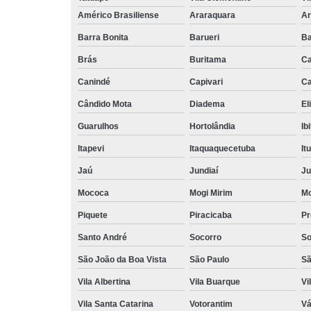
Américo Brasiliense
Araraquara
Ar
Barra Bonita
Barueri
Ba
Brás
Buritama
C
Canindé
Capivari
Ca
Cândido Mota
Diadema
El
Guarulhos
Hortolândia
Ib
Itapevi
Itaquaquecetuba
It
Jaú
Jundiaí
Ju
Mococa
Mogi Mirim
Mo
Piquete
Piracicaba
Pr
Santo André
Socorro
So
São João da Boa Vista
São Paulo
Sã
Vila Albertina
Vila Buarque
Vi
Vila Santa Catarina
Votorantim
Vá