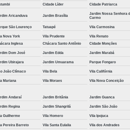
tumbi
Cidade Líder
Cidade Patriarca
Locação de Toalha de Rosto
Lo
Jardim Nossa Senhora 
rdim Aricanduva
Jardim Brasília
Carmo
Locação de Toalha de Rosto e Banho
Loc
rque São Lourenço
Tatuapé
Vila Carmosina
Locação de Toalha de Rosto para Salão
la Nova York
Vila Prudente
Vila Renato
Locação de Toalha de Rosto São Pa
ácara Inglesa
Chácara Santo Antônio
Cidade Monções
Locação de Toalha Rosto Branca
rdim Dom José
Jardim Edda
Jardim Marabá
Aluguel de Toalha Industrial Virgem
rdim Ubirajara
Jardim Umuarama
Parque Fongaro
Aluguel de Toalha para Salão de Beleza
o João Clímaco
Vila Bela
Vila Califórnia
Locação de Toalha Industrial
Locação
la Mariana
Vila Moraes
Vila Nova Conceição
Locação de Toalha Industrial Nova
Locação de Toalha Industrial Relavada
rdim Andaraí
Jardim Britânia
Jardim Guanca
rdim Regina
Jardim Shangrilá
Jardim São João
Locação de Toalha para Salão de Beleza
la Guilherme
Vila Homero
Vila Ipojuca
Manta Absorvente Azul
Manta Absorvente d
la Pereira Barreto
Vila Santa Eulalia
Vila dos Andrades
Manta Absorvente Industrial