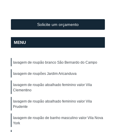
Lavagem de Toalha de Mesa
lo
Lavagem de Toalha para Salão
Lavagem de Toalha para Salão de Cabeleireiro
Solicite um orçamento
Lavagem Profissional de Toalha
MENU
vagem de Uniforme
Lavagem de Uniforme
Lavagem de Uniforme de Frentista
lavagem de roupão branco São Bernardo do Campo
za
Lavagem de Uniforme de Trabalho
gem de Uniforme Grande São Paulo
lavagem de roupões Jardim Aricanduva
Lavagem de Uniforme São Paulo
lavagem de roupão atoalhado feminino valor Vila
Clementino
trial
Lavagem Industrial de Uniforme
lavagem de roupão atoalhado feminino valor Vila
Aluguel de Capa de Corte de Cabelo
Prudente
o
Locação de Capa de Barbeiro
lavagem de roupão de banho masculino valor Vila Nova
York
lo
Locação de Capa de Barbeiro São Paulo