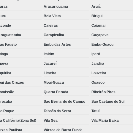
Aluguel de Toalha de Banho Adulto
aras
Araçariguama
Arujá
Aluguel de Toalha de Banho Casal
uru
Bela Vista
Birigui
Locação de Toalha de Banho
Lo
aconde
Caieiras
Cajamar
Locação de Toalha de Banho e Rosto
raguatatuba
Carapicuíba
Caçapava
Locação de Toalha de Banho Grande São P
ias Fausto
Embu das Artes
Embu-Guaçu
Locação de Toalha de Banho Industrial
itinga
Imirim
Iperó
Aluguel de Toalha Branca Manicur
upeva
Jacareí
Jandira
Aluguel de Toalha para Manicure Bra
quitiba
Limeira
Louveira
Locação de Toalha de Manicure Branca
gi das Cruzes
Mogi-Guaçu
Osasco
Locação de Toalha para Manicure
Loc
omissão
Quarta Parada
Ribeirão Pires
Locação de Toalha para Pedicure
Loc
rocaba
São Bernardo do Campo
São Caetano do Sul
o Roque
Taboão da Serra
Locação de Toalhas de M
Tatuí
la Califórnia(Zona Sul)
Vila Gea
Vila Maria Baixa
Locação de Toalhas de Manicure São Pa
rzea Paulista
Várzea da Barra Funda
Locação de Toalha Branca de Rosto