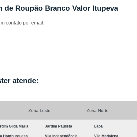
Locação de Capa de Cabeleirei
m de Roupão Branco Valor Itupeva
Locação de Capa de Corte Industria
em contato por email.
Locação de Capa para Cabeleireiro
Locação de Kimono
Locação de Kimono B
Locação de Kimono Cetim
Locação de Ki
Locação de Kimono Grande São P
Locação de Kimono Masculino
L
Locação de Kimono Preto Feminin
ter atende:
Locação de Jogo Lençol Casal
Locaçã
Locação de Lençol Casal Algodã
Locação de Lençol de Casal
Lo
Zona Leste
Zona Norte
Locação de Lençol King Size
Lo
rdim Gilda Maria
Jardim Paulista
Lapa
Locação de Lençol Queen
Locação de Len
la Hamburguesa
Vila Independência
Vila Madalena