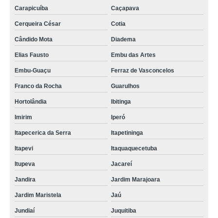
Carapicuíba
Caçapava
Cerqueira César
Cotia
Cândido Mota
Diadema
Elias Fausto
Embu das Artes
Embu-Guaçu
Ferraz de Vasconcelos
Franco da Rocha
Guarulhos
Hortolândia
Ibitinga
Imirim
Iperó
Itapecerica da Serra
Itapetininga
Itapevi
Itaquaquecetuba
Itupeva
Jacareí
Jandira
Jardim Marajoara
Jardim Maristela
Jaú
Jundiaí
Juquitiba