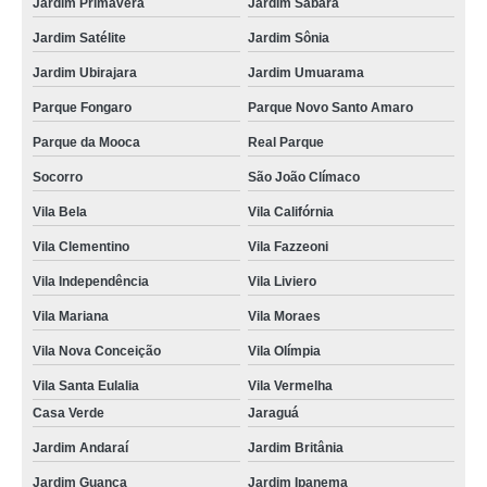
Jardim Primavera
Jardim Sabará
Jardim Satélite
Jardim Sônia
Jardim Ubirajara
Jardim Umuarama
Parque Fongaro
Parque Novo Santo Amaro
Parque da Mooca
Real Parque
Socorro
São João Clímaco
Vila Bela
Vila Califórnia
Vila Clementino
Vila Fazzeoni
Vila Independência
Vila Liviero
Vila Mariana
Vila Moraes
Vila Nova Conceição
Vila Olímpia
Vila Santa Eulalia
Vila Vermelha
Casa Verde
Jaraguá
Jardim Andaraí
Jardim Britânia
Jardim Guanca
Jardim Ipanema