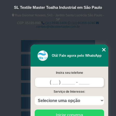
SL Textile Master Toalha Industrial em São Paulo
Rua Guiomar Novaes, 543 - Jardim Santa Lucrécia São Paulo -
SP
CEP: 05185-000
(11) 3948-1600
(11) 96358-0246
contato@sltextilemaster.com.br
Home
Olá! Fale agora pelo WhatsApp
Empresa
Insira seu telefone
Missão
Serviços
Serviço de Interesse:
Contato
Iniciar conversa