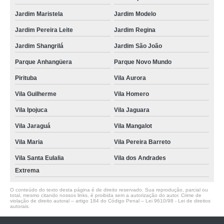
Jardim Maristela
Jardim Modelo
Jardim Pereira Leite
Jardim Regina
Jardim Shangrilá
Jardim São João
Parque Anhangüera
Parque Novo Mundo
Pirituba
Vila Aurora
Vila Guilherme
Vila Homero
Vila Ipojuca
Vila Jaguara
Vila Jaraguá
Vila Mangalot
Vila Maria
Vila Pereira Barreto
Vila Santa Eulalia
Vila dos Andrades
Extrema
O conteúdo do texto desta página é de direito reservado. Sua reprodução, parcial ou
total, mesmo citando nossos links, é proibida sem a autorização do autor. Crime de
violação de direito autoral – artigo 184 do Código Penal –
Lei 9610/98 - Lei de direitos
autorais
.