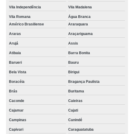
Vila Independência
Vila Madalena
Vila Romana
Água Branca
Américo Brasiliense
Araraquara
Araras
Araçariguama
Arujá
Assis
Atibaia
Barra Bonita
Barueri
Bauru
Bela Vista
Birigui
Boracéia
Bragança Paulista
Brás
Buritama
Caconde
Caieiras
Cajamar
Cajati
Campinas
Canindé
Capivari
Caraguatatuba