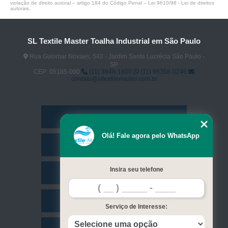
violação de direito autoral – artigo 184 do Código Penal –
Lei 9610/98 - Lei de direitos
autorais
.
SL Textile Master Toalha Industrial em São Paulo
Rua Guiomar Novaes, 543 - Jardim Santa Lucrécia São Paulo -
SP
CEP: 05185-000
(11) 3948-1600
(11) 96358-0246
contato@sltextilemaster.com.br
Home
Olá! Fale agora pelo WhatsApp
Empresa
Insira seu telefone
Missão
Serviços
Serviço de Interesse: