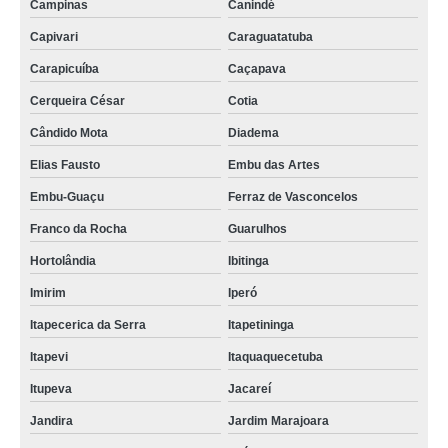
Campinas
Canindé
Capivari
Caraguatatuba
Carapicuíba
Caçapava
Cerqueira César
Cotia
Cândido Mota
Diadema
Elias Fausto
Embu das Artes
Embu-Guaçu
Ferraz de Vasconcelos
Franco da Rocha
Guarulhos
Hortolândia
Ibitinga
Imirim
Iperó
Itapecerica da Serra
Itapetininga
Itapevi
Itaquaquecetuba
Itupeva
Jacareí
Jandira
Jardim Marajoara