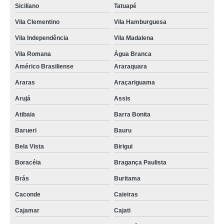
Siciliano
Tatuapé
Vila Clementino
Vila Hamburguesa
Vila Independência
Vila Madalena
Vila Romana
Água Branca
Américo Brasiliense
Araraquara
Araras
Araçariguama
Arujá
Assis
Atibaia
Barra Bonita
Barueri
Bauru
Bela Vista
Birigui
Boracéia
Bragança Paulista
Brás
Buritama
Caconde
Caieiras
Cajamar
Cajati