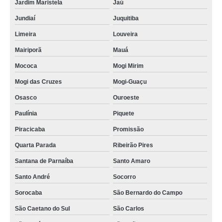
Jardim Maristela
Jaú
Jundiaí
Juquitiba
Limeira
Louveira
Mairiporã
Mauá
Mococa
Mogi Mirim
Mogi das Cruzes
Mogi-Guaçu
Osasco
Ouroeste
Paulínia
Piquete
Piracicaba
Promissão
Quarta Parada
Ribeirão Pires
Santana de Parnaíba
Santo Amaro
Santo André
Socorro
Sorocaba
São Bernardo do Campo
São Caetano do Sul
São Carlos