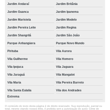
Jardim Andaraí
Jardim Britânia
Jardim Guanca
Jardim Ipanema
Jardim Maristela
Jardim Modelo
Jardim Pereira Leite
Jardim Regina
Jardim Shangrilá
Jardim São João
Parque Anhangüera
Parque Novo Mundo
Pirituba
Vila Aurora
Vila Guilherme
Vila Homero
Vila Ipojuca
Vila Jaguara
Vila Jaraguá
Vila Mangalot
Vila Maria
Vila Pereira Barreto
Vila Santa Eulalia
Vila dos Andrades
Extrema
O conteúdo do texto desta página é de direito reservado. Sua reprodução, parcial ou
total, mesmo citando nossos links, é proibida sem a autorização do autor. Crime de