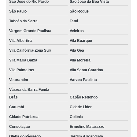
São José do Rio Pardo
São João da Boa Vista
São Paulo
São Roque
Taboão da Serra
Tatuí
Vargem Grande Paulista
Veleiros
Vila Albertina
Vila Buarque
Vila Califórnia(Zona Sul)
Vila Gea
Vila Maria Baixa
Vila Moreira
Vila Palmeiras
Vila Santa Catarina
Votorantim
Várzea Paulista
Várzea da Barra Funda
Brás
Capão Redondo
Catumbi
Cidade Líder
Cidade Patriarca
Colônia
Consolação
Ermelino Matarazzo
Gleba do Pêssego
Jardim Aricanduva