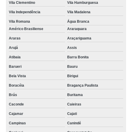
Vila Clementino
Vila Hamburguesa
Vila Independência
Vila Madalena
Vila Romana
Água Branca
Américo Brasiliense
Araraquara
Araras
Araçariguama
Arujá
Assis
Atibaia
Barra Bonita
Barueri
Bauru
Bela Vista
Birigui
Boracéia
Bragança Paulista
Brás
Buritama
Caconde
Caieiras
Cajamar
Cajati
Campinas
Canindé