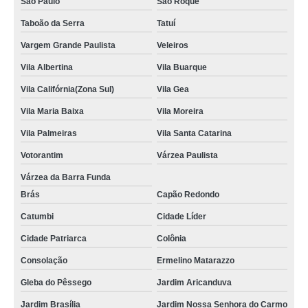
São Paulo
São Roque
Taboão da Serra
Tatuí
Vargem Grande Paulista
Veleiros
Vila Albertina
Vila Buarque
Vila Califórnia(Zona Sul)
Vila Gea
Vila Maria Baixa
Vila Moreira
Vila Palmeiras
Vila Santa Catarina
Votorantim
Várzea Paulista
Várzea da Barra Funda
Brás
Capão Redondo
Catumbi
Cidade Líder
Cidade Patriarca
Colônia
Consolação
Ermelino Matarazzo
Gleba do Pêssego
Jardim Aricanduva
Jardim Brasília
Jardim Nossa Senhora do Carmo