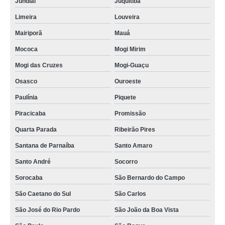
Jundiaí
Juquitiba
Limeira
Louveira
Mairiporã
Mauá
Mococa
Mogi Mirim
Mogi das Cruzes
Mogi-Guaçu
Osasco
Ouroeste
Paulínia
Piquete
Piracicaba
Promissão
Quarta Parada
Ribeirão Pires
Santana de Parnaíba
Santo Amaro
Santo André
Socorro
Sorocaba
São Bernardo do Campo
São Caetano do Sul
São Carlos
São José do Rio Pardo
São João da Boa Vista