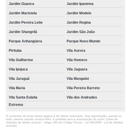
Jardim Guanca
Jardim Ipanema
Jardim Maristela
Jardim Modelo
Jardim Pereira Leite
Jardim Regina
Jardim Shangrilá
Jardim São João
Parque Anhangüera
Parque Novo Mundo
Pirituba
Vila Aurora
Vila Guilherme
Vila Homero
Vila Ipojuca
Vila Jaguara
Vila Jaraguá
Vila Mangalot
Vila Maria
Vila Pereira Barreto
Vila Santa Eulalia
Vila dos Andrades
Extrema
O conteúdo do texto desta página é de direito reservado. Sua reprodução, parcial ou
total, mesmo citando nossos links, é proibida sem a autorização do autor. Crime de
violação de direito autoral – artigo 184 do Código Penal –
Lei 9610/98 - Lei de direitos
autorais
.