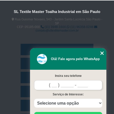
SL Textile Master Toalha Industrial em São Paulo
Rua Guiomar Novaes, 543 - Jardim Santa Lucrécia São Paulo -
SP
CEP: 05185-000
(11) 3948-1600
(11) 96358-0246
contato@sltextilemaster.com.br
Home
Olá! Fale agora pelo WhatsApp
Empresa
Insira seu telefone
Missão
Serviços
Serviço de Interesse:
Contato