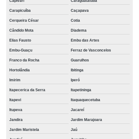
Capivari
Caraguatatuba
Carapicuíba
Caçapava
Cerqueira César
Cotia
Cândido Mota
Diadema
Elias Fausto
Embu das Artes
Embu-Guaçu
Ferraz de Vasconcelos
Franco da Rocha
Guarulhos
Hortolândia
Ibitinga
Imirim
Iperó
Itapecerica da Serra
Itapetininga
Itapevi
Itaquaquecetuba
Itupeva
Jacareí
Jandira
Jardim Marajoara
Jardim Maristela
Jaú