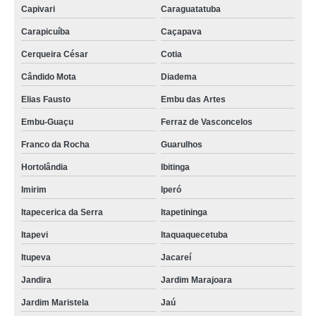
Capivari
Caraguatatuba
Carapicuíba
Caçapava
Cerqueira César
Cotia
Cândido Mota
Diadema
Elias Fausto
Embu das Artes
Embu-Guaçu
Ferraz de Vasconcelos
Franco da Rocha
Guarulhos
Hortolândia
Ibitinga
Imirim
Iperó
Itapecerica da Serra
Itapetininga
Itapevi
Itaquaquecetuba
Itupeva
Jacareí
Jandira
Jardim Marajoara
Jardim Maristela
Jaú