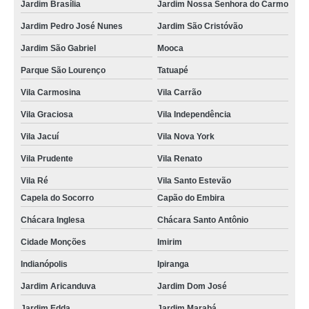
Jardim Brasília
Jardim Nossa Senhora do Carmo
Jardim Pedro José Nunes
Jardim São Cristóvão
Jardim São Gabriel
Mooca
Parque São Lourenço
Tatuapé
Vila Carmosina
Vila Carrão
Vila Graciosa
Vila Independência
Vila Jacuí
Vila Nova York
Vila Prudente
Vila Renato
Vila Ré
Vila Santo Estevão
Capela do Socorro
Capão do Embira
Chácara Inglesa
Chácara Santo Antônio
Cidade Monções
Imirim
Indianópolis
Ipiranga
Jardim Aricanduva
Jardim Dom José
Jardim Edda
Jardim Marabá