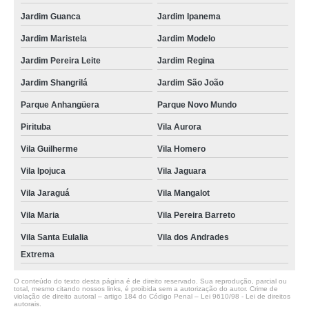
Jardim Guanca
Jardim Ipanema
Jardim Maristela
Jardim Modelo
Jardim Pereira Leite
Jardim Regina
Jardim Shangrilá
Jardim São João
Parque Anhangüera
Parque Novo Mundo
Pirituba
Vila Aurora
Vila Guilherme
Vila Homero
Vila Ipojuca
Vila Jaguara
Vila Jaraguá
Vila Mangalot
Vila Maria
Vila Pereira Barreto
Vila Santa Eulalia
Vila dos Andrades
Extrema
O conteúdo do texto desta página é de direito reservado. Sua reprodução, parcial ou
total, mesmo citando nossos links, é proibida sem a autorização do autor. Crime de
violação de direito autoral – artigo 184 do Código Penal –
Lei 9610/98 - Lei de direitos
autorais
.