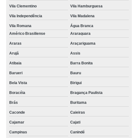
Vila Clementino
Vila Hamburguesa
Vila Independência
Vila Madalena
Vila Romana
Água Branca
Américo Brasiliense
Araraquara
Araras
Araçariguama
Arujá
Assis
Atibaia
Barra Bonita
Barueri
Bauru
Bela Vista
Birigui
Boracéia
Bragança Paulista
Brás
Buritama
Caconde
Caieiras
Cajamar
Cajati
Campinas
Canindé