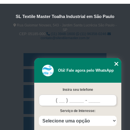
SL Textile Master Toalha Industrial em São Paulo
Rua Guiomar Novaes, 543 - Jardim Santa Lucrécia São Paulo -
SP
CEP: 05185-000
(11) 3948-1600
(11) 96358-0246
contato@sltextilemaster.com.br
Home
Olá! Fale agora pelo WhatsApp
Empresa
Insira seu telefone
Missão
Serviços
Serviço de Interesse:
Contato