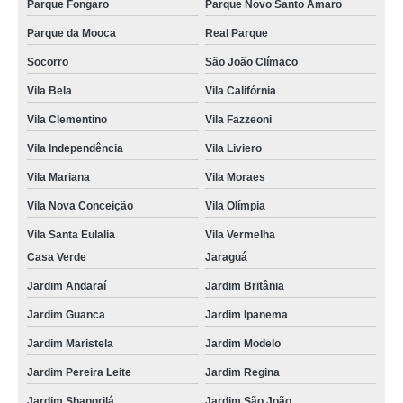
Parque Fongaro
Parque Novo Santo Amaro
Parque da Mooca
Real Parque
Socorro
São João Clímaco
Vila Bela
Vila Califórnia
Vila Clementino
Vila Fazzeoni
Vila Independência
Vila Liviero
Vila Mariana
Vila Moraes
Vila Nova Conceição
Vila Olímpia
Vila Santa Eulalia
Vila Vermelha
Casa Verde
Jaraguá
Jardim Andaraí
Jardim Britânia
Jardim Guanca
Jardim Ipanema
Jardim Maristela
Jardim Modelo
Jardim Pereira Leite
Jardim Regina
Jardim Shangrilá
Jardim São João