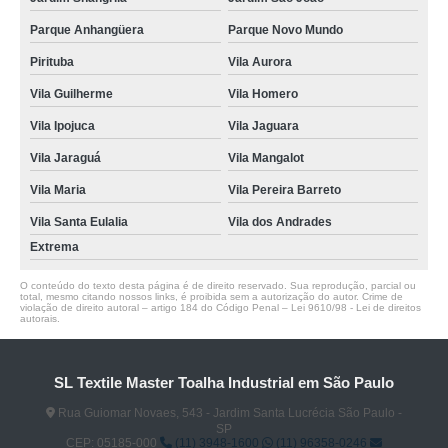
Parque Anhangüera
Parque Novo Mundo
Pirituba
Vila Aurora
Vila Guilherme
Vila Homero
Vila Ipojuca
Vila Jaguara
Vila Jaraguá
Vila Mangalot
Vila Maria
Vila Pereira Barreto
Vila Santa Eulalia
Vila dos Andrades
Extrema
O conteúdo do texto desta página é de direito reservado. Sua reprodução, parcial ou
total, mesmo citando nossos links, é proibida sem a autorização do autor. Crime de
violação de direito autoral – artigo 184 do Código Penal –
Lei 9610/98 - Lei de direitos
autorais
.
SL Textile Master Toalha Industrial em São Paulo
Rua Guiomar Novaes, 543 - Jardim Santa Lucrécia São Paulo -
SP
CEP: 05185-000
(11) 3948-1600
(11) 96358-0246