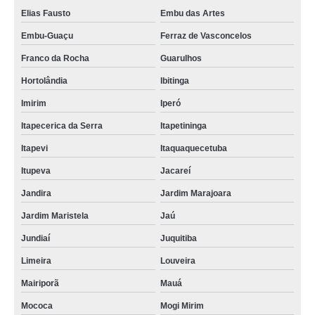
Elias Fausto
Embu das Artes
Embu-Guaçu
Ferraz de Vasconcelos
Franco da Rocha
Guarulhos
Hortolândia
Ibitinga
Imirim
Iperó
Itapecerica da Serra
Itapetininga
Itapevi
Itaquaquecetuba
Itupeva
Jacareí
Jandira
Jardim Marajoara
Jardim Maristela
Jaú
Jundiaí
Juquitiba
Limeira
Louveira
Mairiporã
Mauá
Mococa
Mogi Mirim