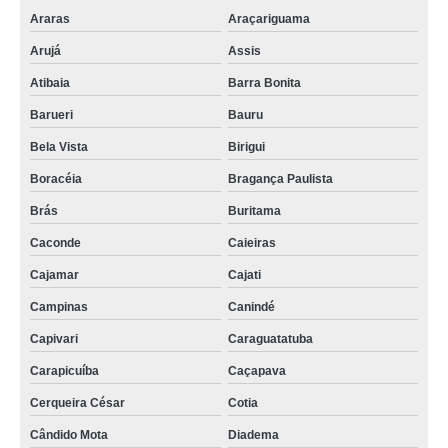
Araras
Araçariguama
Arujá
Assis
Atibaia
Barra Bonita
Barueri
Bauru
Bela Vista
Birigui
Boracéia
Bragança Paulista
Brás
Buritama
Caconde
Caieiras
Cajamar
Cajati
Campinas
Canindé
Capivari
Caraguatatuba
Carapicuíba
Caçapava
Cerqueira César
Cotia
Cândido Mota
Diadema