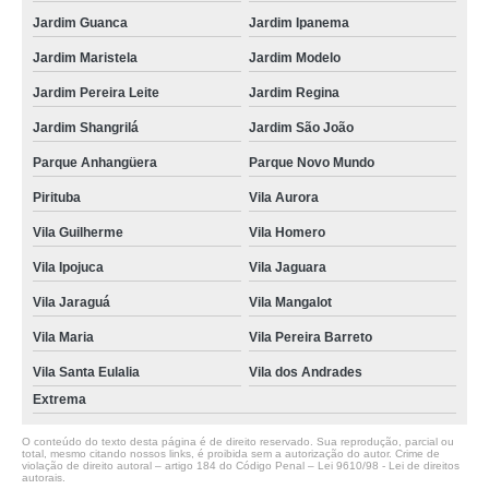
Jardim Guanca
Jardim Ipanema
Jardim Maristela
Jardim Modelo
Jardim Pereira Leite
Jardim Regina
Jardim Shangrilá
Jardim São João
Parque Anhangüera
Parque Novo Mundo
Pirituba
Vila Aurora
Vila Guilherme
Vila Homero
Vila Ipojuca
Vila Jaguara
Vila Jaraguá
Vila Mangalot
Vila Maria
Vila Pereira Barreto
Vila Santa Eulalia
Vila dos Andrades
Extrema
O conteúdo do texto desta página é de direito reservado. Sua reprodução, parcial ou
total, mesmo citando nossos links, é proibida sem a autorização do autor. Crime de
violação de direito autoral – artigo 184 do Código Penal –
Lei 9610/98 - Lei de direitos
autorais
.