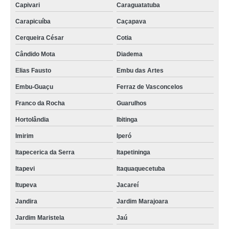
Capivari
Caraguatatuba
Carapicuíba
Caçapava
Cerqueira César
Cotia
Cândido Mota
Diadema
Elias Fausto
Embu das Artes
Embu-Guaçu
Ferraz de Vasconcelos
Franco da Rocha
Guarulhos
Hortolândia
Ibitinga
Imirim
Iperó
Itapecerica da Serra
Itapetininga
Itapevi
Itaquaquecetuba
Itupeva
Jacareí
Jandira
Jardim Marajoara
Jardim Maristela
Jaú