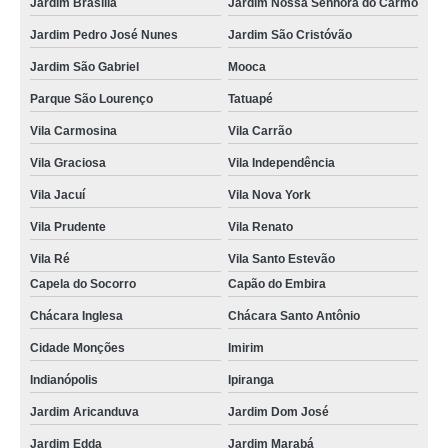
Jardim Brasília
Jardim Nossa Senhora do Carmo
Jardim Pedro José Nunes
Jardim São Cristóvão
Jardim São Gabriel
Mooca
Parque São Lourenço
Tatuapé
Vila Carmosina
Vila Carrão
Vila Graciosa
Vila Independência
Vila Jacuí
Vila Nova York
Vila Prudente
Vila Renato
Vila Ré
Vila Santo Estevão
Capela do Socorro
Capão do Embira
Chácara Inglesa
Chácara Santo Antônio
Cidade Monções
Imirim
Indianópolis
Ipiranga
Jardim Aricanduva
Jardim Dom José
Jardim Edda
Jardim Marabá