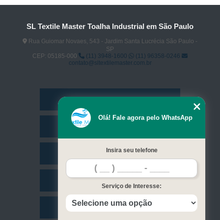
SL Textile Master Toalha Industrial em São Paulo
Rua Guiomar Novaes, 543 - Jardim Santa Lucrécia São Paulo -
SP
CEP: 05185-000
(11) 3948-1600
(11) 96358-0246
contato@sltextilemaster.com.br
Home
Olá! Fale agora pelo WhatsApp
Empresa
Insira seu telefone
Missão
Serviços
Serviço de Interesse:
Contato