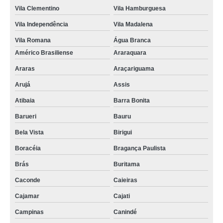
Vila Clementino
Vila Hamburguesa
Vila Independência
Vila Madalena
Vila Romana
Água Branca
Américo Brasiliense
Araraquara
Araras
Araçariguama
Arujá
Assis
Atibaia
Barra Bonita
Barueri
Bauru
Bela Vista
Birigui
Boracéia
Bragança Paulista
Brás
Buritama
Caconde
Caieiras
Cajamar
Cajati
Campinas
Canindé