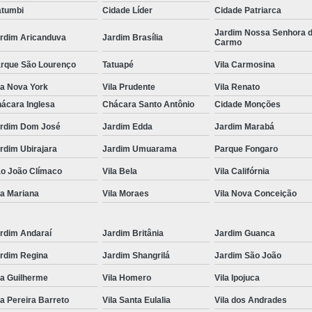
tumbi
Cidade Líder
Cidade Patriarca
Locação de Toalha de Rosto
Lo
Jardim Nossa Senhora 
rdim Aricanduva
Jardim Brasília
Carmo
Locação de Toalha de Rosto e Banho
Loc
rque São Lourenço
Tatuapé
Vila Carmosina
Locação de Toalha de Rosto para Salão
la Nova York
Vila Prudente
Vila Renato
Locação de Toalha de Rosto São Pa
ácara Inglesa
Chácara Santo Antônio
Cidade Monções
Locação de Toalha Rosto Branca
rdim Dom José
Jardim Edda
Jardim Marabá
Aluguel de Toalha Industrial Virgem
rdim Ubirajara
Jardim Umuarama
Parque Fongaro
Aluguel de Toalha para Salão de Beleza
o João Clímaco
Vila Bela
Vila Califórnia
Locação de Toalha Industrial
Locação
la Mariana
Vila Moraes
Vila Nova Conceição
Locação de Toalha Industrial Nova
Locação de Toalha Industrial Relavada
rdim Andaraí
Jardim Britânia
Jardim Guanca
rdim Regina
Jardim Shangrilá
Jardim São João
Locação de Toalha para Salão de Beleza
la Guilherme
Vila Homero
Vila Ipojuca
Manta Absorvente Azul
Manta Absorvente d
la Pereira Barreto
Vila Santa Eulalia
Vila dos Andrades
Manta Absorvente Industrial