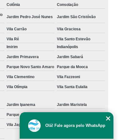
Colônia
Consolação
cação de Toalha de Rosto Branca
do
Jardim Pedro José Nunes
Jardim São Cristóvão
ação de Toalha de Rosto Grande São Paulo
Vila Carrão
Vila Graciosa
Locação de Toalha de Rosto Pequena
Vila Ré
Vila Santo Estevão
ulo
Locação de Toalha para Rosto
Imirim
Indianópolis
Aluguel de Toalha Industrial Nova
Jardim Primavera
Jardim Sabará
Aluguel de Toalha para Banheiro
Parque Novo Santo Amaro
Parque da Mooca
Empresa de Locação de Toalha Industrial
Vila Clementino
Vila Fazzeoni
 de Toalha Industrial Grande São Paulo
Vila Olímpia
Vila Santa Eulalia
Locação de Toalha Industrial Reciclada
Locação de Toalha Industrial São Paulo
Jardim Ipanema
Jardim Maristela
Parque Anhangüera
Parque Novo Mundo
Manta Absorção de óleo
Manta Absorvente
Vila Jaguara
Vila Jaraguá
Olá! Fale agora pelo WhatsApp
e óleo
Manta Absorvente Grande São Paulo
Manta Absorvente para óleo