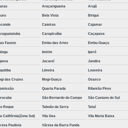
Aluguel de Toalha de Banho Adulto
aras
Araçariguama
Arujá
Aluguel de Toalha de Banho Casal
uru
Bela Vista
Birigui
Locação de Toalha de Banho
Lo
aconde
Caieiras
Cajamar
Locação de Toalha de Banho e Rosto
raguatatuba
Carapicuíba
Caçapava
Locação de Toalha de Banho Grande São P
ias Fausto
Embu das Artes
Embu-Guaçu
Locação de Toalha de Banho Industrial
itinga
Imirim
Iperó
Aluguel de Toalha Branca Manicur
upeva
Jacareí
Jandira
Aluguel de Toalha para Manicure Bra
quitiba
Limeira
Louveira
Locação de Toalha de Manicure Branca
gi das Cruzes
Mogi-Guaçu
Osasco
Locação de Toalha para Manicure
Loc
omissão
Quarta Parada
Ribeirão Pires
Locação de Toalha para Pedicure
Loc
rocaba
São Bernardo do Campo
São Caetano do Sul
o Roque
Taboão da Serra
Locação de Toalhas de M
Tatuí
la Califórnia(Zona Sul)
Vila Gea
Vila Maria Baixa
Locação de Toalhas de Manicure São Pa
rzea Paulista
Várzea da Barra Funda
Locação de Toalha Branca de Rosto