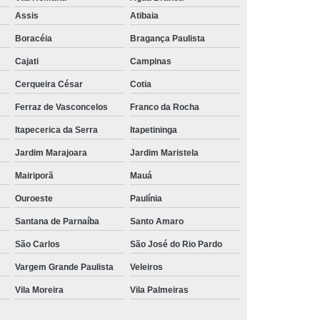
Aluguel de Toalha de Banho Branca
Assis
Atibaia
Aluguel Toalha de Banho Fio Penteado
Boracéia
Bragança Paulista
cação de Toalha de Banho Algodão
Cajati
Campinas
Locação de Toalha de Banho Grande
Cerqueira César
Cotia
aulo
Locação de Toalha de Banho Grossa
Ferraz de Vasconcelos
Franco da Rocha
Locação de Toalha de Banho São Paulo
Itapecerica da Serra
Itapetininga
e
Aluguel de Toalha de Pedicure
Jardim Marajoara
Jardim Maristela
nca
Locação de Toalha de Manicure
Mairiporã
Mauá
Locação de Toalha Manicure Pedicure
Ouroeste
Paulínia
ação de Toalha para Manicure e Pedicure
Santana de Parnaíba
Santo Amaro
ação de Toalha para Pedicure e Manicure
São Carlos
São José do Rio Pardo
anicure Grande São Paulo
Vargem Grande Paulista
Veleiros
Vila Moreira
Vila Palmeiras
ulo
Locação de Toalha Banho e Rosto
Locação de Toalha Branca para Salão