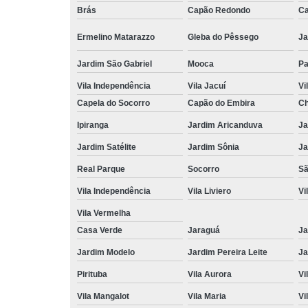
Brás
Capão Redondo
Ca
Ermelino Matarazzo
Gleba do Pêssego
Ja
Jardim São Gabriel
Mooca
Pa
Vila Independência
Vila Jacuí
Vi
Capela do Socorro
Capão do Embira
Ch
Ipiranga
Jardim Aricanduva
Ja
Jardim Satélite
Jardim Sônia
Ja
Real Parque
Socorro
Sã
Vila Independência
Vila Liviero
Vi
Vila Vermelha
Casa Verde
Jaraguá
Ja
Jardim Modelo
Jardim Pereira Leite
Ja
Pirituba
Vila Aurora
Vi
Vila Mangalot
Vila Maria
Vi