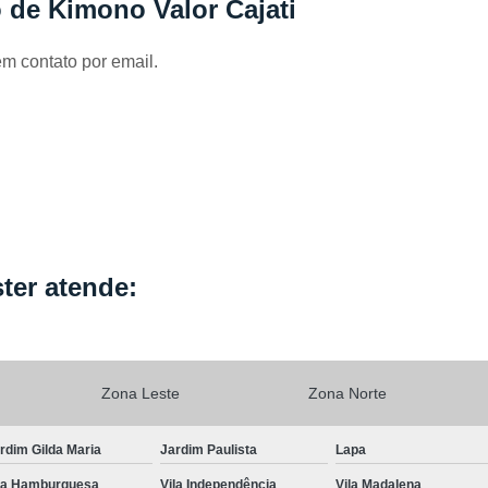
 de Kimono Valor Cajati
Locação de Capa de Cabeleirei
Locação de Capa de Corte Industria
em contato por email.
Locação de Capa para Cabeleireiro
Locação de Kimono
Locação de Kimono B
Locação de Kimono Cetim
Locação de Ki
Locação de Kimono Grande São P
Locação de Kimono Masculino
L
Locação de Kimono Preto Feminin
ter atende:
Locação de Jogo Lençol Casal
Locaçã
Locação de Lençol Casal Algodã
Locação de Lençol de Casal
Lo
Zona Leste
Zona Norte
Locação de Lençol King Size
Lo
rdim Gilda Maria
Jardim Paulista
Lapa
Locação de Lençol Queen
Locação de Len
la Hamburguesa
Vila Independência
Vila Madalena