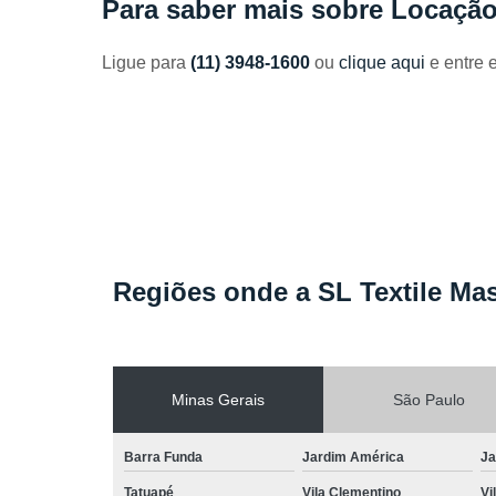
Para saber mais sobre Locação
Toalhas
industriais
Ligue para
(11) 3948-1600
ou
clique aqui
e entre 
Venda de
toalhas
Regiões onde a SL Textile Mas
Minas Gerais
São Paulo
Barra Funda
Jardim América
Ja
Tatuapé
Vila Clementino
Vi