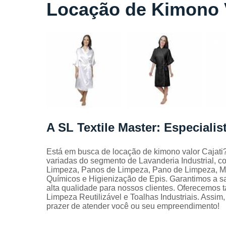
Locação
Locação de Kimono V
de lençóis
Locação
de toalhas
de banho
Locação
de toalhas
de
manicure
Locação
de toalhas
A SL Textile Master: Especiali
de rosto
Locação
Está em busca de locação de kimono valor Cajati
de toalhas
variadas do segmento de Lavanderia Industrial, 
industriais
Limpeza, Panos de Limpeza, Pano de Limpeza, Ma
Químicos e Higienização de Epis. Garantimos a sa
Mantas
alta qualidade para nossos clientes. Oferecemo
absorvente
Limpeza Reutilizável e Toalhas Industriais. Assim
Panos de
prazer de atender você ou seu empreendimento!
limpeza