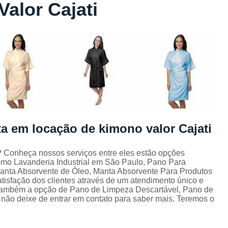
alor Cajati
Lavagem de Toalha de Banho
Lavagem de Toalha Grande São Pau
Lavagem de Toalha para Salão de Beleza
Lavagem de Toalha São Paulo
Lavagem Toalha de Banho
Empresa de La
Lavagem de Uniforme da Empresa
Lavagem de Uniforme de Salão de Bele
sta em locação de kimono valor Cajati
Lavagem de Uniforme e Epi
Lava
Lavagem de Uniforme Industrial
? Conheça nossos serviços entre eles estão opções
como Lavanderia Industrial em São Paulo, Pano Para
Lavagem Especializada de Uniforme Indus
nta Absorvente de Óleo, Manta Absorvente Para Produtos
Aluguel de Capa de Cortar Cabelo
tisfação dos clientes através de um atendimento único e
s também a opção de Pano de Limpeza Descartável, Pano de
Aluguel de Capa para Cortar Cabel
, não deixe de entrar em contato para saber mais. Teremos o
Locação de Capa de Barbeiro Grande São Pau