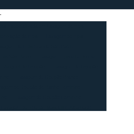
sa Especializada em Lavagem de Epis
ienização de Epis
Lavagem de Epis
avagem de Epis Grande São Paulo
pis São Paulo
Lavagem Epis e Uniforme
Aluguel de Roupão
Lavagem de Roupão
nino
Lavagem de Roupão Branco
vagem de Roupão de Banho Feminino
ino
Lavagem de Roupão Feminino
Lavagem de Roupão Masculino Atoalhado
ação de Roupão
Lavagem de Toalha
agem de Toalha Branca Industrial