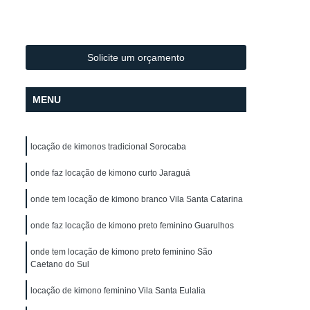
Lavagem de Toalha de Mesa
lo
Lavagem de Toalha para Salão
Lavagem de Toalha para Salão de Cabeleireiro
Solicite um orçamento
Lavagem Profissional de Toalha
MENU
vagem de Uniforme
Lavagem de Uniforme
Lavagem de Uniforme de Frentista
locação de kimonos tradicional Sorocaba
za
Lavagem de Uniforme de Trabalho
gem de Uniforme Grande São Paulo
onde faz locação de kimono curto Jaraguá
Lavagem de Uniforme São Paulo
onde tem locação de kimono branco Vila Santa Catarina
trial
Lavagem Industrial de Uniforme
onde faz locação de kimono preto feminino Guarulhos
Aluguel de Capa de Corte de Cabelo
onde tem locação de kimono preto feminino São
Caetano do Sul
o
Locação de Capa de Barbeiro
lo
Locação de Capa de Barbeiro São Paulo
locação de kimono feminino Vila Santa Eulalia