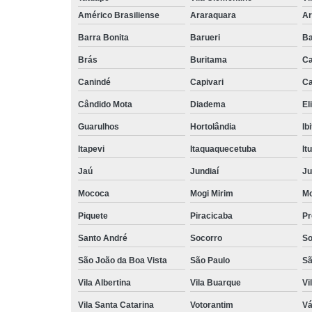
Américo Brasiliense
Araraquara
Ar
Barra Bonita
Barueri
Ba
Brás
Buritama
C
Canindé
Capivari
Ca
Cândido Mota
Diadema
El
Guarulhos
Hortolândia
Ib
Itapevi
Itaquaquecetuba
It
Jaú
Jundiaí
Ju
Mococa
Mogi Mirim
Mo
Piquete
Piracicaba
Pr
Santo André
Socorro
So
São João da Boa Vista
São Paulo
Sã
Vila Albertina
Vila Buarque
Vi
Vila Santa Catarina
Votorantim
Vá