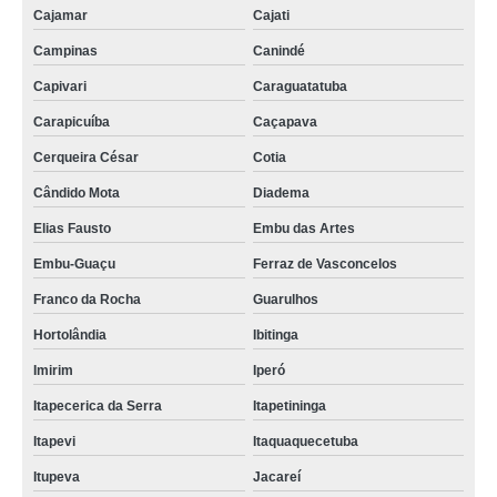
Cajamar
Cajati
locação de kimono Ibitinga
Campinas
Canindé
locação de kimono infantil Extrema
Capivari
Caraguatatuba
onde faz locação de kimono branco Vila Palmeiras
Carapicuíba
Caçapava
locação de kimono tradicional Jardim Marabá
Cerqueira César
Cotia
locação de kimono Jaú
Cândido Mota
Diadema
locação de kimono feminino valor Vargem Grande Paulista
Elias Fausto
Embu das Artes
onde faz locação de kimono cetim Jardim Marabá
Embu-Guaçu
Ferraz de Vasconcelos
locação de kimono longo feminino Mooca
Franco da Rocha
Guarulhos
locação de kimono branco Sorocaba
Hortolândia
Ibitinga
onde faz locação de kimono masculino Tatuí
Imirim
Iperó
locação de kimonos Vargem Grande Paulista
Itapecerica da Serra
Itapetininga
locação de kimono longo feminino valor Jacareí
Itapevi
Itaquaquecetuba
Itupeva
Jacareí
locação de kimono longo feminino valor Mauá