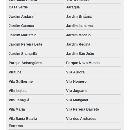
Vila Santa Eulalia
Vila Vermelha
Casa Verde
Jaraguá
Jardim Andaraí
Jardim Britânia
Jardim Guanca
Jardim Ipanema
Jardim Maristela
Jardim Modelo
Jardim Pereira Leite
Jardim Regina
Jardim Shangrilá
Jardim São João
Parque Anhangüera
Parque Novo Mundo
Pirituba
Vila Aurora
Vila Guilherme
Vila Homero
Vila Ipojuca
Vila Jaguara
Vila Jaraguá
Vila Mangalot
Vila Maria
Vila Pereira Barreto
Vila Santa Eulalia
Vila dos Andrades
Extrema