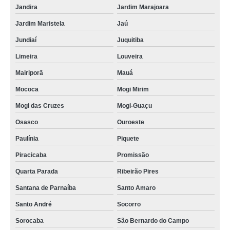
Jandira
Jardim Marajoara
onde faz locação de kimono curto Jaraguá
Jardim Maristela
Jaú
locação de kimono branco feminino valor Vila Renato
Jundiaí
Juquitiba
locação de kimono infantil valor Jardim Modelo
Limeira
Louveira
onde tem locação de kimono branco feminino Mogi-Guaçu
Mairiporã
Mauá
locação de kimono preto feminino valor Vila Ré
Mococa
Mogi Mirim
onde faz locação de kimono tradicional Vila dos Andrades
Mogi das Cruzes
Mogi-Guaçu
onde faz locação de kimono masculino casual Cajati
Osasco
Ouroeste
locação de kimono cetim valor Jardim São Gabriel
Paulínia
Piquete
locação de kimono branco feminino Vila Renato
Piracicaba
Promissão
locação de kimono branco feminino Vila Bela
Quarta Parada
Ribeirão Pires
locação de kimono valor Cidade Monções
Santana de Parnaíba
Santo Amaro
locação de kimonos preto feminino Jardim Ubirajara
Santo André
Socorro
locação de kimono curto Mooca
Sorocaba
São Bernardo do Campo