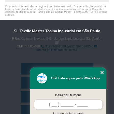
O conteúdo do texto desta página é de direito reservado. Sua reprodução, parcial ou
total, mesmo citando nossos links, é proibida sem a autorização do autor. Crime de
violação de direito autoral – artigo 184 do Código Penal –
Lei 9610/98 - Lei de direitos
autorais
.
SL Textile Master Toalha Industrial em São Paulo
Rua Guiomar Novaes, 543 - Jardim Santa Lucrécia São Paulo -
SP
CEP: 05185-000
(11) 3948-1600
(11) 96358-0246
contato@sltextilemaster.com.br
Home
Olá! Fale agora pelo WhatsApp
Empresa
Insira seu telefone
Missão
Serviços
Serviço de Interesse: