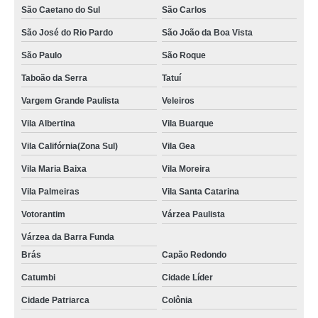
onde tem locação de kimono cetim Paulínia
São Caetano do Sul
São Carlos
onde faz locação de kimono branco feminino Iperó
São José do Rio Pardo
São João da Boa Vista
São Paulo
São Roque
onde faz locação de kimono branco feminino Vila Madalena
Taboão da Serra
Tatuí
onde faz locação de kimono branco Ribeirão Pires
Vargem Grande Paulista
Veleiros
locação de kimono branco valor Vila Bela
Vila Albertina
Vila Buarque
locação de kimonos cetim Barra Bonita
Vila Califórnia(Zona Sul)
Vila Gea
locação de kimono tradicional Jardim Pereira Leite
Vila Maria Baixa
Vila Moreira
onde faz locação de kimono cetim Mooca
Vila Palmeiras
Vila Santa Catarina
onde tem locação de kimono branco feminino Vila Jacuí
Votorantim
Várzea Paulista
onde tem locação de kimono São Bernardo do Campo
Várzea da Barra Funda
locação de kimono preto feminino Cotia
Brás
Capão Redondo
onde tem locação de kimono longo feminino São Caetano do Sul
Catumbi
Cidade Líder
onde tem locação de kimono branco Vila Santa Catarina
Cidade Patriarca
Colônia