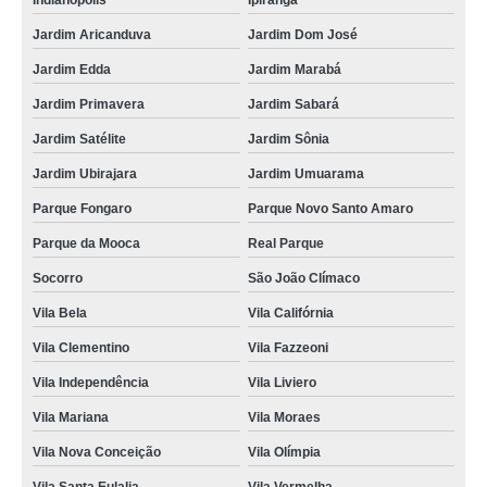
Indianópolis
Ipiranga
Jardim Aricanduva
Jardim Dom José
locação de kimonos longo feminino Vila Santa Eulalia
Jardim Edda
Jardim Marabá
locação de kimono masculino valor Vila dos Andrades
Jardim Primavera
Jardim Sabará
locação de kimono cetim valor Vila Prudente
Jardim Satélite
Jardim Sônia
onde tem locação de kimono cetim Jardim Regina
Jardim Ubirajara
Jardim Umuarama
locação de kimono curto valor Vila Hamburguesa
Parque Fongaro
Parque Novo Santo Amaro
locação de kimono tradicional valor Pinheiros
Parque da Mooca
Real Parque
locação de kimono masculino Cidade Patriarca
Socorro
São João Clímaco
onde faz locação de kimono preto feminino São João da Boa Vista
Vila Bela
Vila Califórnia
onde faz locação de kimono Cidade Líder
Vila Clementino
Vila Fazzeoni
onde tem locação de kimono preto feminino Vila Santa Catarina
Vila Independência
Vila Liviero
Vila Mariana
Vila Moraes
Vila Nova Conceição
Vila Olímpia