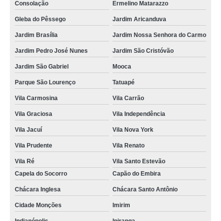
onde faz locação de kimono masculino Paulínia
Consolação
Ermelino Matarazzo
onde tem locação de kimono tradicional Jardim São João
Gleba do Pêssego
Jardim Aricanduva
Jardim Brasília
Jardim Nossa Senhora do Carmo
onde faz locação de kimono masculino casual Limeira
Jardim Pedro José Nunes
Jardim São Cristóvão
locação de kimonos tradicional Sorocaba
Jardim São Gabriel
Mooca
locação de kimonos Ipiranga
Parque São Lourenço
Tatuapé
locação de kimono branco feminino valor Várzea Paulista
Vila Carmosina
Vila Carrão
locação de kimono infantil Cidade Líder
Vila Graciosa
Vila Independência
locação de kimono cetim Vila Olímpia
Vila Jacuí
Vila Nova York
locação de kimono masculino valor Jardim São Gabriel
Vila Prudente
Vila Renato
onde faz locação de kimono tradicional São Caetano do Sul
Vila Ré
Vila Santo Estevão
onde faz locação de kimono feminino Cândido Mota
Capela do Socorro
Capão do Embira
onde faz locação de kimono feminino São João Clímaco
Chácara Inglesa
Chácara Santo Antônio
onde tem locação de kimono feminino Sorocaba
Cidade Monções
Imirim
locação de kimono feminino Várzea Paulista