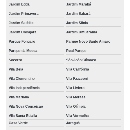
Jardim Edda
Jardim Marabá
locação de toalha de rosto preta cotar Vila Moreira
Jardim Primavera
Jardim Sabará
locação de toalha de rosto cotar Mogi-Guaçu
Jardim Satélite
Jardim Sônia
onde fazer locação de toalha rosto branca Capivari
Jardim Ubirajara
Jardim Umuarama
onde fazer locação de toalha de rosto preta Vila Aurora
Parque Fongaro
Parque Novo Santo Amaro
onde fazer locação de toalha de rosto branca Várzea Paulista
Parque da Mooca
Real Parque
locação de toalha de rosto para academia cotar Vila Romana
Socorro
São João Clímaco
locação de toalha de rosto branca cotar Votorantim
Vila Bela
Vila Califórnia
locação de toalha de rosto para academia Vila Independência
Vila Clementino
Vila Fazzeoni
Vila Independência
Vila Liviero
locação de toalha de rosto e banho cotar Jardim Paulista
Vila Mariana
Vila Moraes
locação de toalha de rosto para academia Vila Clementino
Vila Nova Conceição
Vila Olímpia
locação de toalhas banho e rosto Vila Nova York
Vila Santa Eulalia
Vila Vermelha
locação de toalha para rosto Vila Prudente
Casa Verde
Jaraguá
onde fazer locação de toalha de rosto preta Paulínia