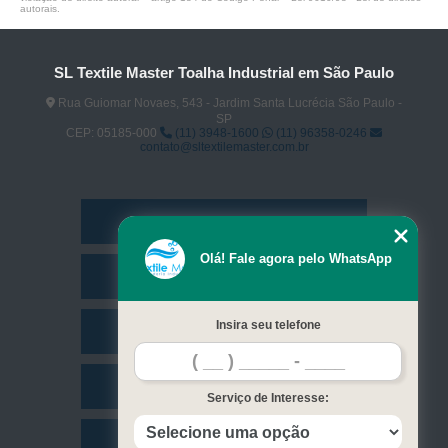
autorais
.
SL Textile Master Toalha Industrial em São Paulo
Rua Guiomar Novaes, 543 - Jardim Santa Lucrécia São Paulo -
SP
CEP: 05185-000
(11) 3948-1600
(11) 96358-0246
contato@sltextilemaster.com.br
Home
Olá! Fale agora pelo WhatsApp
Empresa
Insira seu telefone
Missão
Serviços
Serviço de Interesse:
Contato