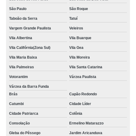
São Paulo
São Roque
onde fazer locação de toalha branca de rosto Vila Olímpia
Taboão da Serra
Tatuí
locação de toalhas branca para salão Arujá
Vargem Grande Paulista
Veleiros
locação de toalhas de rosto Osasco
Vila Albertina
Vila Buarque
locação de toalha banho e rosto cotar Jaraguá
Vila Califórnia(Zona Sul)
Vila Gea
locação de toalha de rosto preta Vila dos Andrades
Vila Maria Baixa
Vila Moreira
locação de toalhas branca para salão Jaú
Vila Palmeiras
Vila Santa Catarina
locação de toalha branca de rosto Vila Nova Conceição
Votorantim
Várzea Paulista
locação de toalha branca para salão cotar Vila Ré
Várzea da Barra Funda
locação de toalhas banho e rosto Ipiranga
Brás
Capão Redondo
locação de toalha branca de rosto cotar Elias Fausto
Catumbi
Cidade Líder
locação de toalhas para rosto Jardim Maristela
Cidade Patriarca
Colônia
empresa de locação de toalha branca de rosto Jardim Nossa Senhora do
Consolação
Ermelino Matarazzo
Carmo
Gleba do Pêssego
Jardim Aricanduva