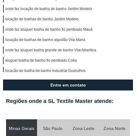
onde faz locação de toalha de banho Jardim Modelo
locação de toalhas de banho Jardim Modelo
onde faz aluguel toalha de banho fio penteado Mauá
locação de toalhas de banho algodão Vila Maria
onde faz aluguel toalha grande de banho Vila Albertina
aluguel toalha de banho fio penteado Cotia
locação de toalha de banho industrial Guarulhos
locação de toalhas de banho algodão Embu das Artes
Entre em contato
aluguel de toalhas de banho branca Bragança Paulista
Regiões onde a SL Textile Master atende:
locação de toalha de banho grossa orçamento Guarulhos
onde faz locação de toalha de banho industrial Vila Maria Baixa
aluguel de toalha de rosto infantil Tatuí
Minas Gerais
São Paulo
Zona Leste
Zona Norte
onde faz locação de toalha de banho grossa Hortolândia