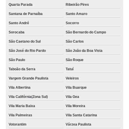
aluguel de toalha de banho casal Américo Brasiliense
Quarta Parada
Ribeirão Pires
locação de toalha de banho algodão orçamento Vila Nova Conceição
Santana de Parnaíba
Santo Amaro
aluguel de toalha de banho adulto orçamento Caieiras
Santo André
Socorro
aluguel de toalha de banho branca Vila Maria
Sorocaba
São Bernardo do Campo
aluguel de toalha de banho casal Embu das Artes
São Caetano do Sul
São Carlos
valor de aluguel de toalha de banho adulto São Paulo
São José do Rio Pardo
São João da Boa Vista
São Paulo
São Roque
valor de aluguel toalha de banho fio penteado Paulínia
Taboão da Serra
Tatuí
aluguel de toalhas de banho casal Buritama
Vargem Grande Paulista
Veleiros
valor de locação de toalha de banho Extrema
Vila Albertina
Vila Buarque
locação de toalha de banho grossa orçamento Embu-Guaçu
Vila Califórnia(Zona Sul)
Vila Gea
aluguel de toalha de rosto infantil orçamento Hortolândia
Vila Maria Baixa
Vila Moreira
onde faz locação de toalha de banho e rosto Vila Santa Eulalia
Vila Palmeiras
Vila Santa Catarina
valor de aluguel toalha de banho fio penteado Cajamar
Votorantim
Várzea Paulista
valor de locação de toalha de banho Itupeva