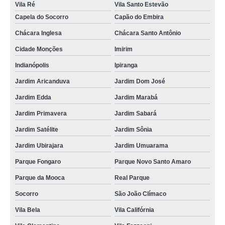
Vila Ré
Vila Santo Estevão
valor de locação de toalha de banho grossa São João da Boa Vista
Capela do Socorro
Capão do Embira
locação de toalhas de banho e rosto Caçapava
Chácara Inglesa
Chácara Santo Antônio
locação de toalha de banho algodão Vila Olímpia
Cidade Monções
Imirim
locação de toalha de banho grande orçamento Jardim Primavera
Indianópolis
Ipiranga
Jardim Aricanduva
Jardim Dom José
locação de toalha de banho e rosto orçamento Vila Liviero
Jardim Edda
Jardim Marabá
onde faz aluguel de toalha de banho branca Louveira
Jardim Primavera
Jardim Sabará
valor de locação de toalha de banho grande Jardim Primavera
Jardim Satélite
Jardim Sônia
aluguel toalha grande de banho Caraguatatuba
Jardim Ubirajara
Jardim Umuarama
aluguel toalhas grande de banho Vila Califórnia(Zona Sul)
Parque Fongaro
Parque Novo Santo Amaro
aluguel de toalha de banho adulto orçamento Jardim Andaraí
Parque da Mooca
Real Parque
locação de toalha de banho grande Vila Carrão
Socorro
São João Clímaco
aluguel de toalhas de rosto infantil São Caetano do Sul
Vila Bela
Vila Califórnia
locação de toalhas de banho industrial Imirim