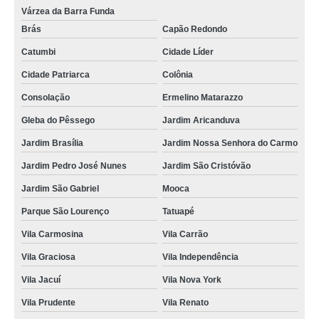
Várzea da Barra Funda
onde faz aluguel de toalha de banho adulto Jardim Modelo
Brás
Capão Redondo
valor de locação de toalha de banho industrial Vila Renato
Catumbi
Cidade Líder
aluguel de toalha de banho adulto Vila Bela
Cidade Patriarca
Colônia
locação de toalha de banho e rosto Vila Mangalot
Consolação
Ermelino Matarazzo
aluguel de toalhas de banho adulto São Roque
Gleba do Pêssego
Jardim Aricanduva
Jardim Brasília
Jardim Nossa Senhora do Carmo
valor de aluguel de toalha de rosto infantil Vila Prudente
Jardim Pedro José Nunes
Jardim São Cristóvão
aluguel de toalha de banho branca orçamento Elias Fausto
Jardim São Gabriel
Mooca
locação de toalhas de banho grande Caçapava
Parque São Lourenço
Tatuapé
valor de locação de toalha de banho e rosto Itaquaquecetuba
Vila Carmosina
Vila Carrão
aluguel de toalha de rosto infantil orçamento Buritama
Vila Graciosa
Vila Independência
locação de toalha de banho industrial orçamento Mococa
Vila Jacuí
Vila Nova York
onde faz aluguel de toalha de banho casal Jaú
Vila Prudente
Vila Renato
onde faz locação de toalha de banho industrial Casa Verde