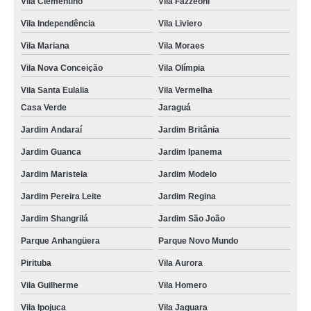
Vila Clementino
Vila Fazzeoni
locação de toalha de banho algodão orçamento Itapevi
Vila Independência
Vila Liviero
aluguel toalha de banho fio penteado Parque Novo Mundo
Vila Mariana
Vila Moraes
valor de aluguel de toalha de banho branca Bela Vista
Vila Nova Conceição
Vila Olímpia
locação de toalha de banho grossa Capela do Socorro
Vila Santa Eulalia
Vila Vermelha
Casa Verde
Jaraguá
aluguel de toalhas de rosto infantil Mauá
Jardim Andaraí
Jardim Britânia
onde faz locação de toalha de banho grande Vila Guilherme
Jardim Guanca
Jardim Ipanema
valor de aluguel de toalha de banho casal Vila Clementino
Jardim Maristela
Jardim Modelo
valor de locação de toalha de banho e rosto Jardim Sônia
Jardim Pereira Leite
Jardim Regina
locação de toalhas de banho industrial Barueri
Jardim Shangrilá
Jardim São João
valor de aluguel de toalha de banho casal Siciliano
Parque Anhangüera
Parque Novo Mundo
locação de toalha de banho grande orçamento Jardim Regina
Pirituba
Vila Aurora
onde faz locação de toalha de banho grossa Mogi Mirim
Vila Guilherme
Vila Homero
valor de aluguel de toalha de banho branca Bragança Paulista
Vila Ipojuca
Vila Jaguara