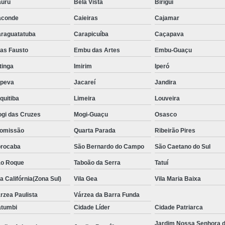
uru
Bela Vista
Birigui
Locação de Toalha de Rosto
Lo
aconde
Caieiras
Cajamar
Locação de Toalha de Rosto e Banho
Loc
raguatatuba
Carapicuíba
Caçapava
Locação de Toalha de Rosto para Salão
ias Fausto
Embu das Artes
Embu-Guaçu
Locação de Toalha de Rosto São Pa
itinga
Imirim
Iperó
upeva
Jacareí
Jandira
Locação de Toalha Rosto Branca
quitiba
Limeira
Louveira
Aluguel de Toalha Industrial Virgem
gi das Cruzes
Mogi-Guaçu
Osasco
Aluguel de Toalha para Salão de Beleza
omissão
Quarta Parada
Ribeirão Pires
Locação de Toalha Industrial
Locação
rocaba
São Bernardo do Campo
São Caetano do Sul
Locação de Toalha Industrial Nova
o Roque
Taboão da Serra
Tatuí
Locação de Toalha Industrial Relavada
la Califórnia(Zona Sul)
Vila Gea
Vila Maria Baixa
Locação de Toalha para Salão de Beleza
rzea Paulista
Várzea da Barra Funda
Manta Absorvente Azul
Manta Absorvente d
tumbi
Cidade Líder
Cidade Patriarca
Manta Absorvente Industrial
Jardim Nossa Senhora 