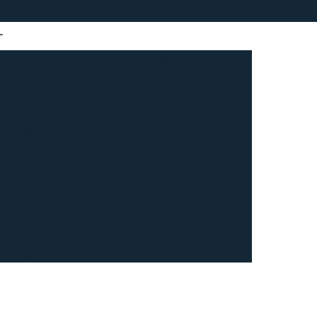
sa Especializada em Lavagem de Epis
ienização de Epis
Lavagem de Epis
avagem de Epis Grande São Paulo
pis São Paulo
Lavagem Epis e Uniforme
Aluguel de Roupão
Lavagem de Roupão
nino
Lavagem de Roupão Branco
vagem de Roupão de Banho Feminino
ino
Lavagem de Roupão Feminino
Lavagem de Roupão Masculino Atoalhado
ação de Roupão
Lavagem de Toalha
agem de Toalha Branca Industrial