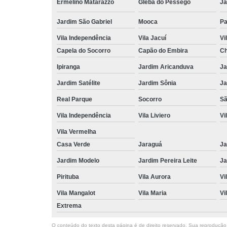
Ermelino Matarazzo
Gleba do Pêssego
Ja
Jardim São Gabriel
Mooca
Pa
Vila Independência
Vila Jacuí
Vi
Capela do Socorro
Capão do Embira
Ch
Ipiranga
Jardim Aricanduva
Ja
Jardim Satélite
Jardim Sônia
Ja
Real Parque
Socorro
Sã
Vila Independência
Vila Liviero
Vi
Vila Vermelha
Casa Verde
Jaraguá
Ja
Jardim Modelo
Jardim Pereira Leite
Ja
Pirituba
Vila Aurora
Vi
Vila Mangalot
Vila Maria
Vi
Extrema
O conteúdo do texto desta página é de direito reservado. Sua reprodução, 