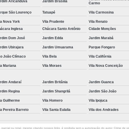
rdim Aricanduva
Jardim Brasília
Carmo
Manta Absorvente para Produtos Quí
rque São Lourenço
Tatuapé
Vila Carmosina
Manta de Absorção de Produtos Quím
la Nova York
Vila Prudente
Vila Renato
Manta para Absorção de óleo
Pan
ácara Inglesa
Chácara Santo Antônio
Cidade Monções
Pano de Algodão para Limpeza Industrial
Pan
rdim Dom José
Jardim Edda
Jardim Marabá
Pano de Limpeza Grande São Paul
rdim Ubirajara
Jardim Umuarama
Parque Fongaro
Pano de Limpeza São Paulo
Pano para
o João Clímaco
Vila Bela
Vila Califórnia
Pano para Limpeza Industrial
la Mariana
Vila Moraes
Vila Nova Conceição
Pano Reutilizável para Limpeza Indus
rdim Andaraí
Jardim Britânia
Jardim Guanca
Aluguel Toalha Industrial
Lavagem de
rdim Regina
Jardim Shangrilá
Jardim São João
Toalha Industrial Grande São Paulo
Toalha I
la Guilherme
Vila Homero
Vila Ipojuca
Toalha Industrial Relavada
Toalha Indus
la Pereira Barreto
Vila Santa Eulalia
Vila dos Andrades
Toalheiro
Toalheiro Industria
Venda de Pano de Toalha Industrial
parcial ou total, mesmo citando nossos links, é proibida sem a autorização do autor. Crime de vi