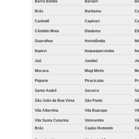
Barra Bonita
Barueri
Ba
Brás
Buritama
C
Canindé
Capivari
Ca
Cândido Mota
Diadema
El
Guarulhos
Hortolândia
Ib
Itapevi
Itaquaquecetuba
It
Jaú
Jundiaí
Ju
Mococa
Mogi Mirim
Mo
Piquete
Piracicaba
Pr
Santo André
Socorro
So
São João da Boa Vista
São Paulo
Sã
Vila Albertina
Vila Buarque
Vi
Vila Santa Catarina
Votorantim
Vá
Brás
Capão Redondo
Ca