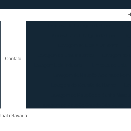
Empresa de Lavagem de Epis
Empre
Empresa para Lavagem de Epis
Hig
Lavagem de Epis e Uniforme
L
Lavagem de Epis Industrial
Lavagem de E
Contato
Lavagem Epis Industrial
Limpeza de Epis
Lavagem de Roupão Atoalhado Femi
Lavagem de Roupão de Banho
La
Lavagem de Roupão de Banho Mascul
Lavagem de Roupão Grande São Paulo
Lavagem de Roupão São Paulo
Loc
trial relavada
Lavagem de Toalha Branca
Lav