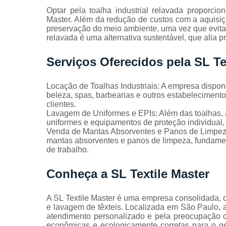
Toalhas
Optar pela toalha industrial relavada proporcio
industriais
Master. Além da redução de custos com a aquisiçã
preservação do meio ambiente, uma vez que evita o 
Venda de
relavada é uma alternativa sustentável, que alia p
toalhas
Serviços Oferecidos pela SL Te
Locação de Toalhas Industriais: A empresa disponib
beleza, spas, barbearias e outros estabeleciment
clientes.
Lavagem de Uniformes e EPIs: Além das toalhas, 
uniformes e equipamentos de proteção individual, 
Venda de Mantas Absorventes e Panos de Limpeza
mantas absorventes e panos de limpeza, fundamen
de trabalho.
Conheça a SL Textile Master
A SL Textile Master é uma empresa consolidada,
e lavagem de têxteis. Localizada em São Paulo, 
atendimento personalizado e pela preocupação c
econômicas e ecologicamente corretas para o g