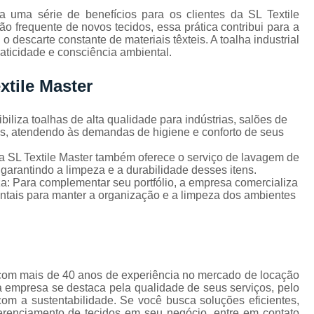
Locação de Capa de Cabeleirei
na uma série de benefícios para os clientes da SL Textile
o frequente de novos tecidos, essa prática contribui para a
Locação de Capa de Corte Industria
descarte constante de materiais têxteis. A toalha industrial
raticidade e consciência ambiental.
Locação de Capa para Cabeleireiro
Locação de Kimono
Locação de Kimono B
xtile Master
Locação de Kimono Cetim
Locação de Ki
iliza toalhas de alta qualidade para indústrias, salões de
Locação de Kimono Grande São P
os, atendendo às demandas de higiene e conforto de seus
Locação de Kimono Masculino
L
a SL Textile Master também oferece o serviço de lavagem de
garantindo a limpeza e a durabilidade desses itens.
Locação de Kimono Preto Feminin
: Para complementar seu portfólio, a empresa comercializa
tais para manter a organização e a limpeza dos ambientes
Locação de Jogo Lençol Casal
Locaçã
Locação de Lençol Casal Algodã
Locação de Lençol de Casal
Lo
Locação de Lençol King Size
Lo
 com mais de 40 anos de experiência no mercado de locação
a empresa se destaca pela qualidade de seus serviços, pelo
Locação de Lençol Queen
Locação de Len
om a sustentabilidade. Se você busca soluções eficientes,
erenciamento de tecidos em seu negócio, entre em contato