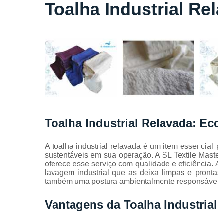
Locação
Toalha Industrial Re
de lençóis
Locação
de toalhas
de banho
Locação
de toalhas
de
manicure
Locação
de toalhas
Toalha Industrial Relavada: E
de rosto
Locação
A toalha industrial relavada é um item essencial
de toalhas
sustentáveis em sua operação. A SL Textile Mast
industriais
oferece esse serviço com qualidade e eficiência.
lavagem industrial que as deixa limpas e pront
Mantas
também uma postura ambientalmente responsável
absorvente
Panos de
Vantagens da Toalha Industria
limpeza