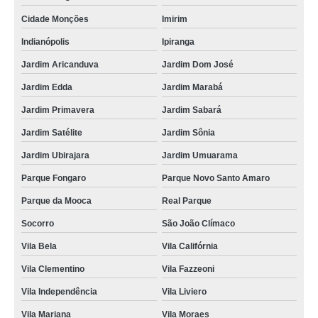
locação de kimono tradicional Embu-Guaçu
Cidade Monções
Imirim
locação de kimonos tradicional Caraguatatuba
Indianópolis
Ipiranga
Jardim Aricanduva
Jardim Dom José
locação de kimono feminino valor Tatuapé
Jardim Edda
Jardim Marabá
locação de kimono branco valor Guarulhos
Jardim Primavera
Jardim Sabará
locação de kimono masculino casual Ipiranga
Jardim Satélite
Jardim Sônia
onde tem locação de kimono branco Vila Carmosina
Jardim Ubirajara
Jardim Umuarama
locação de kimono branco feminino valor Catumbi
Parque Fongaro
Parque Novo Santo Amaro
onde tem locação de kimono Parque Novo Mundo
Parque da Mooca
Real Parque
onde faz locação de kimono masculino Tatuí
Socorro
São João Clímaco
onde tem locação de kimono branco feminino Vila Jaraguá
Vila Bela
Vila Califórnia
locação de kimono branco valor Siciliano
Vila Clementino
Vila Fazzeoni
locação de kimono infantil valor Vila Jaraguá
Vila Independência
Vila Liviero
Vila Mariana
Vila Moraes