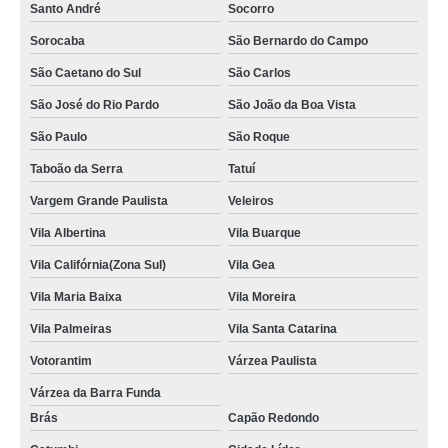
onde tem locação de kimono longo feminino Vila Independência
Santo André
Socorro
locação de kimonos preto feminino Vila Independência
Sorocaba
São Bernardo do Campo
locação de kimono longo feminino Mauá
São Caetano do Sul
São Carlos
onde faz locação de kimono infantil Cidade Monções
São José do Rio Pardo
São João da Boa Vista
São Paulo
São Roque
locação de kimono cetim Guarulhos
Taboão da Serra
Tatuí
locação de kimono curto Gleba do Pêssego
Vargem Grande Paulista
Veleiros
onde faz locação de kimono preto feminino Mauá
Vila Albertina
Vila Buarque
locação de kimono masculino Vila Buarque
Vila Califórnia(Zona Sul)
Vila Gea
onde faz locação de kimono feminino Vila Prudente
Vila Maria Baixa
Vila Moreira
onde tem locação de kimono feminino Catumbi
Vila Palmeiras
Vila Santa Catarina
locação de kimono Vila Clementino
Votorantim
Várzea Paulista
locação de kimono infantil Jardim Satélite
Várzea da Barra Funda
locação de kimono tradicional valor Vila Independência
Brás
Capão Redondo
locação de kimono feminino São Caetano do Sul