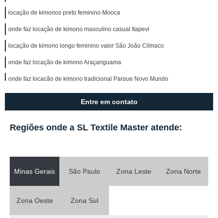
locação de kimonos preto feminino Mooca
onde faz locação de kimono masculino casual Itapevi
locação de kimono longo feminino valor São João Clímaco
onde faz locação de kimono Araçariguama
onde faz locação de kimono tradicional Parque Novo Mundo
locação de kimono branco Vila Santa Catarina
Entre em contato
onde tem locação de kimono longo feminino Barra Bonita
Regiões onde a SL Textile Master atende:
onde faz locação de kimono feminino Franco da Rocha
onde tem locação de kimono cetim Caraguatatuba
locação de kimono branco feminino Bela Vista
Minas Gerais
São Paulo
Zona Leste
Zona Norte
onde faz locação de kimono infantil Vila Mangalot
locação de kimono São Caetano do Sul
Zona Oeste
Zona Sul
onde tem locação de kimono tradicional Carapicuíba