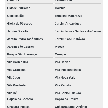
Catumbi
Cidade Líder
onde faz locação de kimono branco feminino Vila Santa Catarina
Cidade Patriarca
Colônia
locação de kimono masculino casual Real Parque
Consolação
Ermelino Matarazzo
locação de kimonos tradicional Vila Moraes
Gleba do Pêssego
Jardim Aricanduva
Jardim Brasília
Jardim Nossa Senhora do Carmo
onde tem locação de kimono tradicional Diadema
Jardim Pedro José Nunes
Jardim São Cristóvão
locação de kimonos Jardim Sônia
Jardim São Gabriel
Mooca
locação de kimonos longo feminino Jardim América
Parque São Lourenço
Tatuapé
onde faz locação de kimono branco Jardim Maristela
Vila Carmosina
Vila Carrão
onde tem locação de kimono branco Gleba do Pêssego
Vila Graciosa
Vila Independência
locação de kimono tradicional valor Vila Clementino
Vila Jacuí
Vila Nova York
locação de kimono infantil Vila Carmosina
Vila Prudente
Vila Renato
locação de kimonos cetim Vila Santa Eulalia
Vila Ré
Vila Santo Estevão
onde faz locação de kimono masculino casual Araçariguama
Capela do Socorro
Capão do Embira
locação de kimono branco feminino valor Vila Albertina
Chácara Inglesa
Chácara Santo Antônio