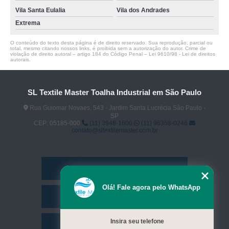
Vila Santa Eulalia
Vila dos Andrades
Extrema
O conteúdo do texto desta página é de direito reservado. Sua reprodução, parcial ou
total, mesmo citando nossos links, é proibida sem a autorização do autor. Crime de
violação de direito autoral – artigo 184 do Código Penal –
Lei 9610/98 - Lei de direitos
autorais
.
SL Textile Master Toalha Industrial em São Paulo
Rua Guiomar Novaes, 543 - Jardim Santa Lucrécia São Paulo -
SP
CEP: 05185-000
(11) 3948-1600
(11) 96358-0246
contato@sltextilemaster.com.br
Home
Olá! Fale agora pelo WhatsApp
Empresa
Insira seu telefone
Missão