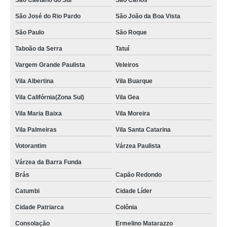
São Caetano do Sul
São Carlos
valor de locação e higienização de toalha industrial Vila Santa Catarina
São José do Rio Pardo
São João da Boa Vista
valor de aluguel de toalha industrial virgem Vila Gea
São Paulo
São Roque
locação e higienização de toalha industrial valor Jardim Modelo
Taboão da Serra
Tatuí
locação de toalha industrial valor Ribeirão Pires
Vargem Grande Paulista
Veleiros
valor de locação de toalha industrial reciclada Hortolândia
Vila Albertina
Vila Buarque
locação de toalha redonda Casa Verde
Vila Califórnia(Zona Sul)
Vila Gea
empresa de locação de toalha industrial valor Cajati
Vila Maria Baixa
Vila Moreira
aluguel de toalha industrial virgem Santo Amaro
Vila Palmeiras
Vila Santa Catarina
onde faz locação de toalha industrial nova Jardim Satélite
Votorantim
Várzea Paulista
locação de toalha para salão de beleza Jardim São João
Várzea da Barra Funda
Brás
Capão Redondo
valor de empresa de locação de toalha industrial Vila Carrão
Catumbi
Cidade Líder
onde faz locação de toalha industrial reciclada Osasco
Cidade Patriarca
Colônia
onde faz locação de toalha industrial relavada Extrema
Consolação
Ermelino Matarazzo