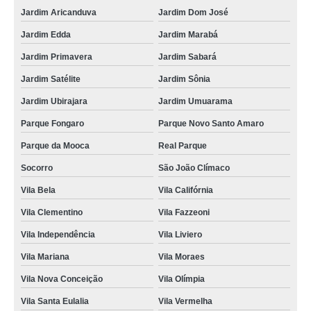
Jardim Aricanduva
Jardim Dom José
empresa de locação de toalha industrial valor Vila Maria Baixa
Jardim Edda
Jardim Marabá
onde faz locação e higienização de toalha industrial Vila Jaraguá
Jardim Primavera
Jardim Sabará
onde faz locação e higienização de toalha industrial Catumbi
Jardim Satélite
Jardim Sônia
onde faz locação de toalha industrial nova Vila Ré
Jardim Ubirajara
Jardim Umuarama
aluguel de toalha para salão de beleza Parque Anhangüera
Parque Fongaro
Parque Novo Santo Amaro
locação de toalha para salão de beleza Jardim Aricanduva
Parque da Mooca
Real Parque
Socorro
São João Clímaco
Vila Bela
Vila Califórnia
Vila Clementino
Vila Fazzeoni
Vila Independência
Vila Liviero
Vila Mariana
Vila Moraes
Vila Nova Conceição
Vila Olímpia
Vila Santa Eulalia
Vila Vermelha