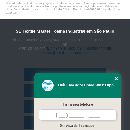
O conteúdo do texto desta página é de direito reservado. Sua reprodução, parcial ou
total, mesmo citando nossos links, é proibida sem a autorização do autor. Crime de
violação de direito autoral – artigo 184 do Código Penal –
Lei 9610/98 - Lei de direitos
autorais
.
SL Textile Master Toalha Industrial em São Paulo
Rua Guiomar Novaes, 543 - Jardim Santa Lucrécia São Paulo -
SP
CEP: 05185-000
(11) 3948-1600
(11) 96358-0246
contato@sltextilemaster.com.br
Home
Olá! Fale agora pelo WhatsApp
Empresa
Insira seu telefone
Missão
Serviços
Serviço de Interesse: