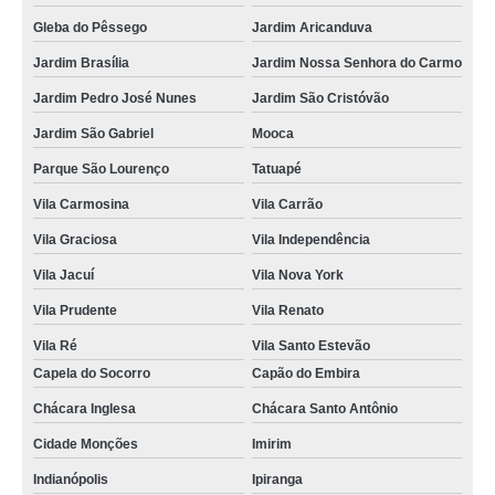
aluguel de toalha para banheiro valor Limeira
Gleba do Pêssego
Jardim Aricanduva
valor de locação de toalha industrial nova Brás
Jardim Brasília
Jardim Nossa Senhora do Carmo
valor de aluguel de toalha industrial nova Jardim São João
Jardim Pedro José Nunes
Jardim São Cristóvão
aluguel de toalha para banheiro valor Piquete
Jardim São Gabriel
Mooca
locação de toalha para salão de beleza valor Vila Carrão
Parque São Lourenço
Tatuapé
valor de empresa de locação de toalha industrial Casa Verde
Vila Carmosina
Vila Carrão
valor de locação de toalha industrial São Roque
Vila Graciosa
Vila Independência
onde faz locação de toalha industrial Vila Clementino
Vila Jacuí
Vila Nova York
aluguel de toalha para salão de beleza valor Guarulhos
Vila Prudente
Vila Renato
onde faz locação de toalha industrial reciclada Água Branca
Vila Ré
Vila Santo Estevão
Capela do Socorro
Capão do Embira
onde faz empresa de locação de toalha industrial Juquitiba
Chácara Inglesa
Chácara Santo Antônio
locação de toalha redonda valor Siciliano
Cidade Monções
Imirim
valor de locação de toalha industrial relavada Bragança Paulista
Indianópolis
Ipiranga
aluguel de toalha para salão de beleza São João Clímaco