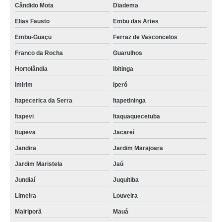
Cândido Mota
Diadema
Elias Fausto
Embu das Artes
Embu-Guaçu
Ferraz de Vasconcelos
Franco da Rocha
Guarulhos
Hortolândia
Ibitinga
Imirim
Iperó
Itapecerica da Serra
Itapetininga
Itapevi
Itaquaquecetuba
Itupeva
Jacareí
Jandira
Jardim Marajoara
Jardim Maristela
Jaú
Jundiaí
Juquitiba
Limeira
Louveira
Mairiporã
Mauá