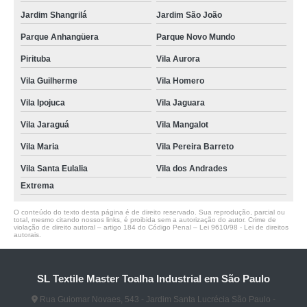
Jardim Shangrilá
Jardim São João
Parque Anhangüera
Parque Novo Mundo
Pirituba
Vila Aurora
Vila Guilherme
Vila Homero
Vila Ipojuca
Vila Jaguara
Vila Jaraguá
Vila Mangalot
Vila Maria
Vila Pereira Barreto
Vila Santa Eulalia
Vila dos Andrades
Extrema
O conteúdo do texto desta página é de direito reservado. Sua reprodução, parcial ou
total, mesmo citando nossos links, é proibida sem a autorização do autor. Crime de
violação de direito autoral – artigo 184 do Código Penal –
Lei 9610/98 - Lei de direitos
autorais
.
SL Textile Master Toalha Industrial em São Paulo
Rua Guiomar Novaes, 543 - Jardim Santa Lucrécia São Paulo -