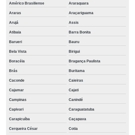
Américo Brasiliense
Araraquara
Araras
Araçariguama
Arujá
Assis
Atibaia
Barra Bonita
Barueri
Bauru
Bela Vista
Birigui
Boracéia
Bragança Paulista
Brás
Buritama
Caconde
Caieiras
Cajamar
Cajati
Campinas
Canindé
Capivari
Caraguatatuba
Carapicuíba
Caçapava
Cerqueira César
Cotia