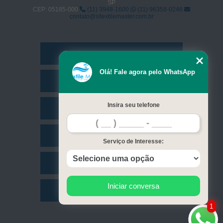
SP
CEP: 05185-000
(11) 3948-1600
(11) 96358-0246
contato@sltextilemaster.com.br
Home
Olá! Fale agora pelo WhatsApp
Empresa
Insira seu telefone
Missão
Serviços
Serviço de Interesse:
Contato
Iniciar conversa
Mapa do site
1