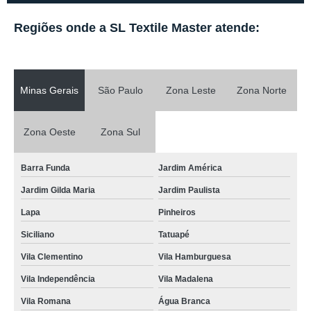
Regiões onde a SL Textile Master atende:
Minas Gerais
São Paulo
Zona Leste
Zona Norte
Zona Oeste
Zona Sul
Barra Funda
Jardim América
Jardim Gilda Maria
Jardim Paulista
Lapa
Pinheiros
Siciliano
Tatuapé
Vila Clementino
Vila Hamburguesa
Vila Independência
Vila Madalena
Vila Romana
Água Branca