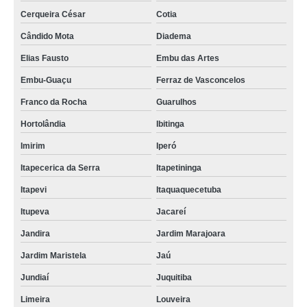
Cerqueira César
Cotia
Cândido Mota
Diadema
Elias Fausto
Embu das Artes
Embu-Guaçu
Ferraz de Vasconcelos
Franco da Rocha
Guarulhos
Hortolândia
Ibitinga
Imirim
Iperó
Itapecerica da Serra
Itapetininga
Itapevi
Itaquaquecetuba
Itupeva
Jacareí
Jandira
Jardim Marajoara
Jardim Maristela
Jaú
Jundiaí
Juquitiba
Limeira
Louveira