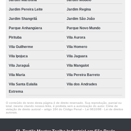
Jardim Maristela
Jardim Modelo
Jardim Pereira Leite
Jardim Regina
Jardim Shangrilá
Jardim São João
Parque Anhangüera
Parque Novo Mundo
Pirituba
Vila Aurora
Vila Guilherme
Vila Homero
Vila Ipojuca
Vila Jaguara
Vila Jaraguá
Vila Mangalot
Vila Maria
Vila Pereira Barreto
Vila Santa Eulalia
Vila dos Andrades
Extrema
O conteúdo do texto desta página é de direito reservado. Sua reprodução, parcial ou
total, mesmo citando nossos links, é proibida sem a autorização do autor. Crime de
violação de direito autoral – artigo 184 do Código Penal –
Lei 9610/98 - Lei de direitos
autorais
.