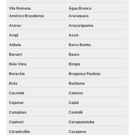
Vila Romana
Água Branca
Américo Brasiliense
Araraquara
Araras
Araçariguama
Arujá
Assis
Atibaia
Barra Bonita
Barueri
Bauru
Bela Vista
Birigui
Boracéia
Bragança Paulista
Brás
Buritama
Caconde
Caieiras
Cajamar
Cajati
Campinas
Canindé
Capivari
Caraguatatuba
Carapicuíba
Caçapava