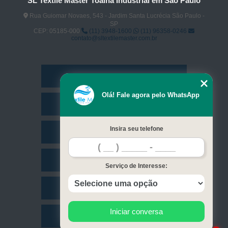
SL Textile Master Toalha Industrial em São Paulo
Rua Guiomar Novaes, 543 - Jardim Santa Lucrécia São Paulo -
SP
CEP: 05185-000
(11) 3948-1600
(11) 96358-0246
contato@sltextilemaster.com.br
Home
Olá! Fale agora pelo WhatsApp
Empresa
Insira seu telefone
Missão
Serviços
Serviço de Interesse:
Contato
Iniciar conversa
Mapa do site