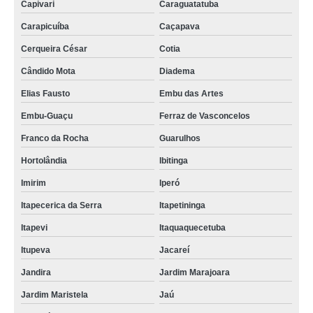
Capivari
Caraguatatuba
Carapicuíba
Caçapava
Cerqueira César
Cotia
Cândido Mota
Diadema
Elias Fausto
Embu das Artes
Embu-Guaçu
Ferraz de Vasconcelos
Franco da Rocha
Guarulhos
Hortolândia
Ibitinga
Imirim
Iperó
Itapecerica da Serra
Itapetininga
Itapevi
Itaquaquecetuba
Itupeva
Jacareí
Jandira
Jardim Marajoara
Jardim Maristela
Jaú