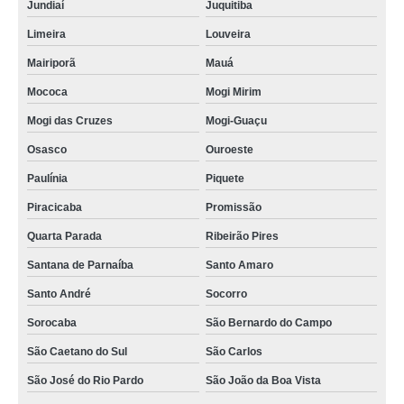
Jundiaí
Juquitiba
Limeira
Louveira
Mairiporã
Mauá
Mococa
Mogi Mirim
Mogi das Cruzes
Mogi-Guaçu
Osasco
Ouroeste
Paulínia
Piquete
Piracicaba
Promissão
Quarta Parada
Ribeirão Pires
Santana de Parnaíba
Santo Amaro
Santo André
Socorro
Sorocaba
São Bernardo do Campo
São Caetano do Sul
São Carlos
São José do Rio Pardo
São João da Boa Vista