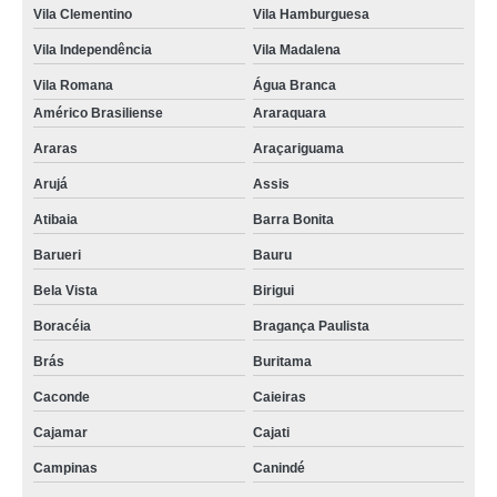
Vila Clementino
Vila Hamburguesa
Vila Independência
Vila Madalena
Vila Romana
Água Branca
Américo Brasiliense
Araraquara
Araras
Araçariguama
Arujá
Assis
Atibaia
Barra Bonita
Barueri
Bauru
Bela Vista
Birigui
Boracéia
Bragança Paulista
Brás
Buritama
Caconde
Caieiras
Cajamar
Cajati
Campinas
Canindé