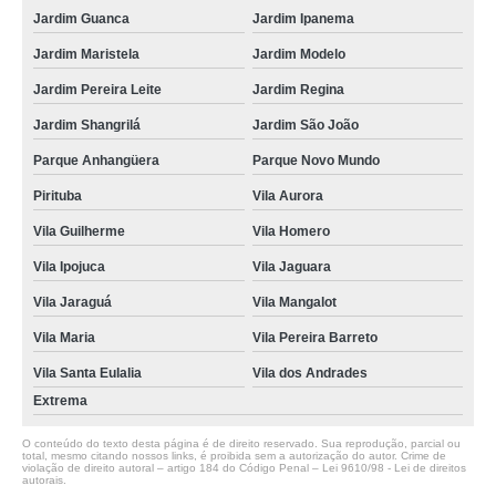
Jardim Guanca
Jardim Ipanema
Jardim Maristela
Jardim Modelo
Jardim Pereira Leite
Jardim Regina
Jardim Shangrilá
Jardim São João
Parque Anhangüera
Parque Novo Mundo
Pirituba
Vila Aurora
Vila Guilherme
Vila Homero
Vila Ipojuca
Vila Jaguara
Vila Jaraguá
Vila Mangalot
Vila Maria
Vila Pereira Barreto
Vila Santa Eulalia
Vila dos Andrades
Extrema
O conteúdo do texto desta página é de direito reservado. Sua reprodução, parcial ou
total, mesmo citando nossos links, é proibida sem a autorização do autor. Crime de
violação de direito autoral – artigo 184 do Código Penal –
Lei 9610/98 - Lei de direitos
autorais
.