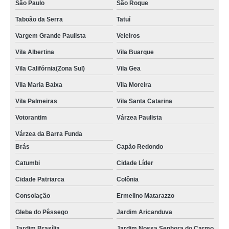
São Paulo
São Roque
Taboão da Serra
Tatuí
Vargem Grande Paulista
Veleiros
Vila Albertina
Vila Buarque
Vila Califórnia(Zona Sul)
Vila Gea
Vila Maria Baixa
Vila Moreira
Vila Palmeiras
Vila Santa Catarina
Votorantim
Várzea Paulista
Várzea da Barra Funda
Brás
Capão Redondo
Catumbi
Cidade Líder
Cidade Patriarca
Colônia
Consolação
Ermelino Matarazzo
Gleba do Pêssego
Jardim Aricanduva
Jardim Brasília
Jardim Nossa Senhora do Carmo