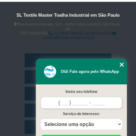
SL Textile Master Toalha Industrial em São Paulo
Rua Guiomar Novaes, 543 - Jardim Santa Lucrécia São Paulo -
SP
CEP: 05185-000
(11) 3948-1600
(11) 96358-0246
contato@sltextilemaster.com.br
Home
Olá! Fale agora pelo WhatsApp
Empresa
Insira seu telefone
Missão
Serviços
Serviço de Interesse:
Contato