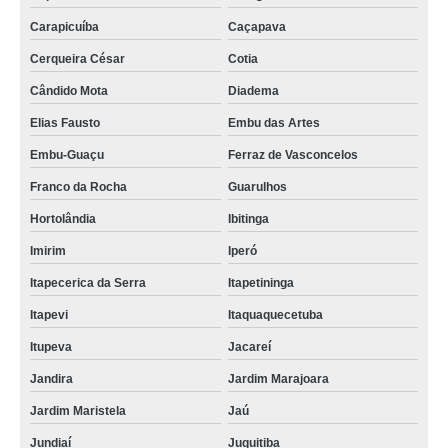
Carapicuíba
Caçapava
Cerqueira César
Cotia
Cândido Mota
Diadema
Elias Fausto
Embu das Artes
Embu-Guaçu
Ferraz de Vasconcelos
Franco da Rocha
Guarulhos
Hortolândia
Ibitinga
Imirim
Iperó
Itapecerica da Serra
Itapetininga
Itapevi
Itaquaquecetuba
Itupeva
Jacareí
Jandira
Jardim Marajoara
Jardim Maristela
Jaú
Jundiaí
Juquitiba