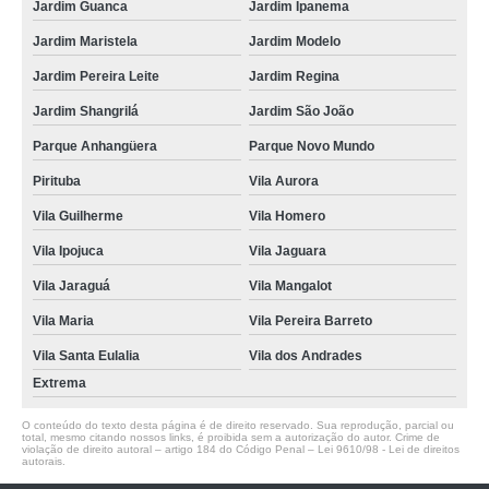
Jardim Guanca
Jardim Ipanema
Jardim Maristela
Jardim Modelo
Jardim Pereira Leite
Jardim Regina
Jardim Shangrilá
Jardim São João
Parque Anhangüera
Parque Novo Mundo
Pirituba
Vila Aurora
Vila Guilherme
Vila Homero
Vila Ipojuca
Vila Jaguara
Vila Jaraguá
Vila Mangalot
Vila Maria
Vila Pereira Barreto
Vila Santa Eulalia
Vila dos Andrades
Extrema
O conteúdo do texto desta página é de direito reservado. Sua reprodução, parcial ou
total, mesmo citando nossos links, é proibida sem a autorização do autor. Crime de
violação de direito autoral – artigo 184 do Código Penal –
Lei 9610/98 - Lei de direitos
autorais
.