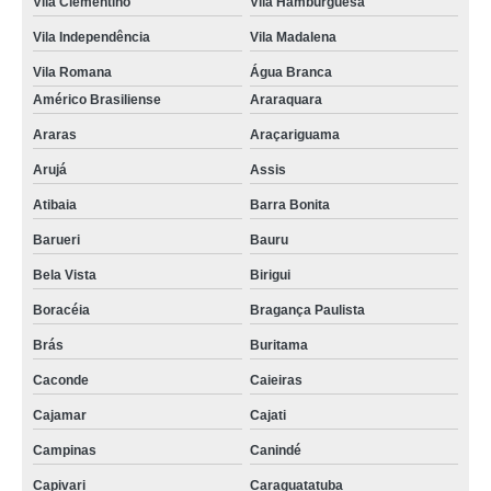
Vila Clementino
Vila Hamburguesa
Vila Independência
Vila Madalena
Vila Romana
Água Branca
Américo Brasiliense
Araraquara
Araras
Araçariguama
Arujá
Assis
Atibaia
Barra Bonita
Barueri
Bauru
Bela Vista
Birigui
Boracéia
Bragança Paulista
Brás
Buritama
Caconde
Caieiras
Cajamar
Cajati
Campinas
Canindé
Capivari
Caraguatatuba