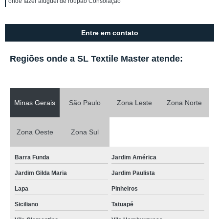
onde fazer aluguel de roupão Consolação
Entre em contato
Regiões onde a SL Textile Master atende:
Minas Gerais
São Paulo
Zona Leste
Zona Norte
Zona Oeste
Zona Sul
Barra Funda
Jardim América
Jardim Gilda Maria
Jardim Paulista
Lapa
Pinheiros
Siciliano
Tatuapé