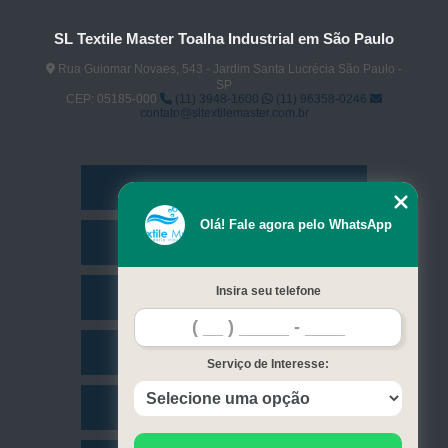
SL Textile Master Toalha Industrial em São Paulo
Rua Guiomar Novaes, 543 - Jardim Santa Lucrécia São Paulo -
SP
CEP: 05185-000
(11) 3948-1600
(11) 96358-0246
contato@sltextilemaster.com.br
Home
Olá! Fale agora pelo WhatsApp
Empresa
Insira seu telefone
Missão
Serviços
Serviço de Interesse:
Contato